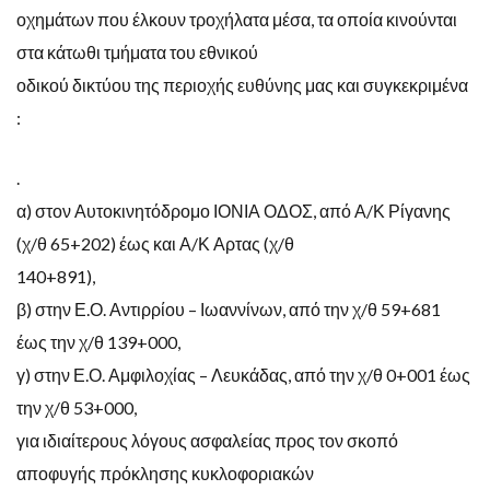
οχημάτων που έλκουν τροχήλατα μέσα, τα οποία κινούνται
στα κάτωθι τμήματα του εθνικού
οδικού δικτύου της περιοχής ευθύνης μας και συγκεκριμένα
:
.
α) στον Αυτοκινητόδρομο ΙΟΝΙΑ ΟΔΟΣ, από Α/Κ Ρίγανης
(χ/θ 65+202) έως και Α/Κ Αρτας (χ/θ
140+891),
β) στην Ε.Ο. Αντιρρίου – Ιωαννίνων, από την χ/θ 59+681
έως την χ/θ 139+000,
γ) στην Ε.Ο. Αμφιλοχίας – Λευκάδας, από την χ/θ 0+001 έως
την χ/θ 53+000,
για ιδιαίτερους λόγους ασφαλείας προς τον σκοπό
αποφυγής πρόκλησης κυκλοφοριακών