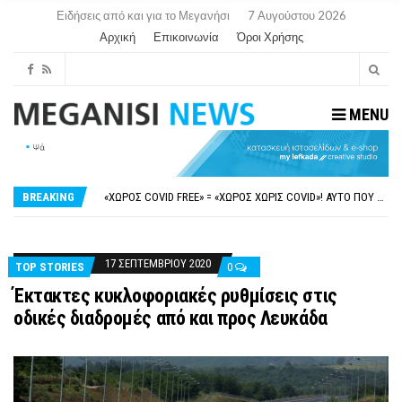
Ειδήσεις από και για το Μεγανήσι
7 Αυγούστου 2026
Αρχική
Επικοινωνία
Όροι Χρήσης
MENU
ΝΥΔΡΊ:ΠΙΆΣΤΗΚΑΝ ΣΤΟ ΞΎΛΟ ΟΙ ΙΔΙΟΚΤΉΤΕΣ ΤΟΥΡΙΣΤΙΚΏΝ ΣΚΑΦΏΝ.
FAKE NEWS ΓΙΑ ΤΟ ΛΙΓΝΙΤΙΚΌ ΣΤΑΘΜΌ ΠΤΟΛΕΜΑΪ́ΔΑ 5 ΚΑΙ ΤΗΝ ΕΝΕΡΓΕΙΑΚΉ ΑΣΦΆΛΕΙΑ ΤΗΣ ΧΏΡΑΣ
«ΧΏΡΟΣ COVID FREE» = «ΧΏΡΟΣ ΧΩΡΊΣ COVID»! ΑΥΤΌ ΠΟΥ ΚΑΝΕΊΣ ΔΕΝ ΈΧΕΙ ΤΟΛΜΉΣΕΙ ΝΑ ΡΩΤΉΣΕΙ
BREAKING
ΠΕΡΊ ΑΝΑΣΤΟΛΉΣ ΝΗΠΙΑΓΩΓΕΊΩΝ ΣΤΗ ΛΕΥΚΆΔΑ
ΠΑΡΑΙΤΉΘΗΚΕ Η ΑΝΤΙΔΉΜΑΡΧΟΣ ΠΟΛΙΤΙΣΜΟΎ ΜΕΓΑΝΗΣΊΟΥ Κ . ΕΥΑΓΓΕΛΊΑ ΜΕΛΆ. Η ΕΠΙΣΤΟΛΉ ΤΗΣ ΠΑΡΑΊΤΗΣΗΣ
ΝΥΔΡΊ:ΠΙΆΣΤΗΚΑΝ ΣΤΟ ΞΎΛΟ ΟΙ ΙΔΙΟΚΤΉΤΕΣ ΤΟΥΡΙΣΤΙΚΏΝ ΣΚΑΦΏΝ.
FAKE NEWS ΓΙΑ ΤΟ ΛΙΓΝΙΤΙΚΌ ΣΤΑΘΜΌ ΠΤΟΛΕΜΑΪ́ΔΑ 5 ΚΑΙ ΤΗΝ ΕΝΕΡΓΕΙΑΚΉ ΑΣΦΆΛΕΙΑ ΤΗΣ ΧΏΡΑΣ
17 ΣΕΠΤΕΜΒΡΊΟΥ 2020
TOP STORIES
0
Έκτακτες κυκλοφοριακές ρυθμίσεις στις
οδικές διαδρομές από και προς Λευκάδα