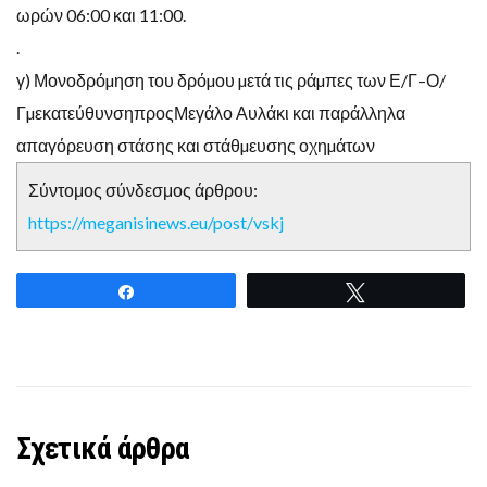
ωρών
06:00
και 11:00.
.
γ
)
Μονοδρόµηση του δρόµου µετά τις ράµπες των Ε
/
Γ
–
Ο
/
ΓµεκατεύθυνσηπροςΜεγάλο Αυλάκι και παράλληλα
απαγόρευση στάσης και στάθµευσης οχηµάτων
Σύντομος σύνδεσμος άρθρου:
https://meganisinews.eu/post/vskj
Share
Tweet
Σχετικά άρθρα