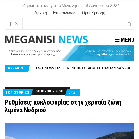
Ειδήσεις από και για το Μεγανήσι
8 Αυγούστου 2026
Αρχική
Επικοινωνία
Όροι Χρήσης
MENU
ΠΑΡΑΙΤΉΘΗΚΕ Η ΑΝΤΙΔΉΜΑΡΧΟΣ ΠΟΛΙΤΙΣΜΟΎ ΜΕΓΑΝΗΣΊΟΥ Κ . ΕΥΑΓΓΕΛΊΑ ΜΕΛΆ. Η ΕΠΙΣΤΟΛΉ ΤΗΣ ΠΑΡΑΊΤΗΣΗΣ
ΟΡΙΣΤΙΚΆ ΧΩΡΊΣ ΑΚΤΟΠΛΟΙΚΗ ΣΎΝΔΕΣΗ ΦΈΤΟΣ ΤΟ ΚΑΛΟΚΑΊΡΙ ΤΑ ΙΌΝΙΑ
FAKE NEWS ΓΙΑ ΤΟ ΛΙΓΝΙΤΙΚΌ ΣΤΑΘΜΌ ΠΤΟΛΕΜΑΪ́ΔΑ 5 ΚΑΙ ΤΗΝ ΕΝΕΡΓΕΙΑΚΉ ΑΣΦΆΛΕΙΑ ΤΗΣ ΧΏΡΑΣ
BREAKING
«ΧΏΡΟΣ COVID FREE» = «ΧΏΡΟΣ ΧΩΡΊΣ COVID»! ΑΥΤΌ ΠΟΥ ΚΑΝΕΊΣ ΔΕΝ ΈΧΕΙ ΤΟΛΜΉΣΕΙ ΝΑ ΡΩΤΉΣΕΙ
ΠΕΡΊ ΑΝΑΣΤΟΛΉΣ ΝΗΠΙΑΓΩΓΕΊΩΝ ΣΤΗ ΛΕΥΚΆΔΑ
ΠΑΡΑΙΤΉΘΗΚΕ Η ΑΝΤΙΔΉΜΑΡΧΟΣ ΠΟΛΙΤΙΣΜΟΎ ΜΕΓΑΝΗΣΊΟΥ Κ . ΕΥΑΓΓΕΛΊΑ ΜΕΛΆ. Η ΕΠΙΣΤΟΛΉ ΤΗΣ ΠΑΡΑΊΤΗΣΗΣ
ΟΡΙΣΤΙΚΆ ΧΩΡΊΣ ΑΚΤΟΠΛΟΙΚΗ ΣΎΝΔΕΣΗ ΦΈΤΟΣ ΤΟ ΚΑΛΟΚΑΊΡΙ ΤΑ ΙΌΝΙΑ
30 ΙΟΥΝΊΟΥ 2020
TOP STORIES
0
Ρυθμίσεις κυκλοφορίας στην χερσαία ζώνη
λιμένα Νυδριού