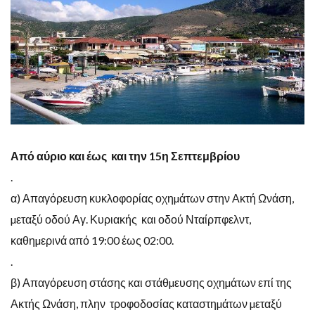
Από αύριο και έως και την 15η Σεπτεμβρίου
.
α
)
Απαγόρευση κυκλοφορίας
οχηµάτων
στην
Ακτή
Ωνάση,
µεταξύ οδού Αγ. Κυριακής
και οδού Νταίρπφελντ
,
καθηµερινά από
19:00
έως
02:00.
.
β
)
Απαγόρευση
στάσης
και
στάθµευσης
οχηµάτων
επί
της
Ακτής
Ωνάση
,
πλην
τροφοδοσίας καταστηµάτων
µεταξύ