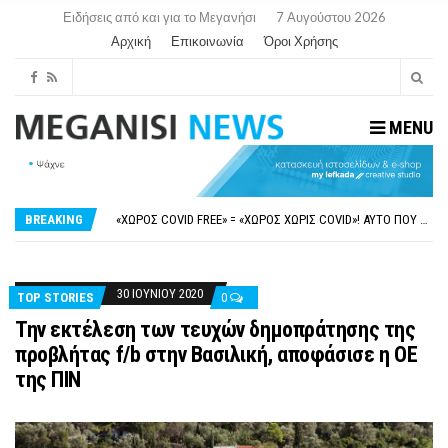
Ειδήσεις από και για το Μεγανήσι
7 Αυγούστου 2026
Αρχική
Επικοινωνία
Όροι Χρήσης
MENU
ΝΥΔΡΊ:ΠΙΆΣΤΗΚΑΝ ΣΤΟ ΞΎΛΟ ΟΙ ΙΔΙΟΚΤΉΤΕΣ ΤΟΥΡΙΣΤΙΚΏΝ ΣΚΑΦΏΝ.
FAKE NEWS ΓΙΑ ΤΟ ΛΙΓΝΙΤΙΚΌ ΣΤΑΘΜΌ ΠΤΟΛΕΜΑΪ́ΔΑ 5 ΚΑΙ ΤΗΝ ΕΝΕΡΓΕΙΑΚΉ ΑΣΦΆΛΕΙΑ ΤΗΣ ΧΏΡΑΣ
«ΧΏΡΟΣ COVID FREE» = «ΧΏΡΟΣ ΧΩΡΊΣ COVID»! ΑΥΤΌ ΠΟΥ ΚΑΝΕΊΣ ΔΕΝ ΈΧΕΙ ΤΟΛΜΉΣΕΙ ΝΑ ΡΩΤΉΣΕΙ
BREAKING
ΠΕΡΊ ΑΝΑΣΤΟΛΉΣ ΝΗΠΙΑΓΩΓΕΊΩΝ ΣΤΗ ΛΕΥΚΆΔΑ
ΠΑΡΑΙΤΉΘΗΚΕ Η ΑΝΤΙΔΉΜΑΡΧΟΣ ΠΟΛΙΤΙΣΜΟΎ ΜΕΓΑΝΗΣΊΟΥ Κ . ΕΥΑΓΓΕΛΊΑ ΜΕΛΆ. Η ΕΠΙΣΤΟΛΉ ΤΗΣ ΠΑΡΑΊΤΗΣΗΣ
ΝΥΔΡΊ:ΠΙΆΣΤΗΚΑΝ ΣΤΟ ΞΎΛΟ ΟΙ ΙΔΙΟΚΤΉΤΕΣ ΤΟΥΡΙΣΤΙΚΏΝ ΣΚΑΦΏΝ.
FAKE NEWS ΓΙΑ ΤΟ ΛΙΓΝΙΤΙΚΌ ΣΤΑΘΜΌ ΠΤΟΛΕΜΑΪ́ΔΑ 5 ΚΑΙ ΤΗΝ ΕΝΕΡΓΕΙΑΚΉ ΑΣΦΆΛΕΙΑ ΤΗΣ ΧΏΡΑΣ
30 ΙΟΥΝΊΟΥ 2020
TOP STORIES
0
Την εκτέλεση των τευχών δημοπράτησης της
προβλήτας f/b στην Βασιλική, αποφάσισε η ΟΕ
της ΠΙΝ