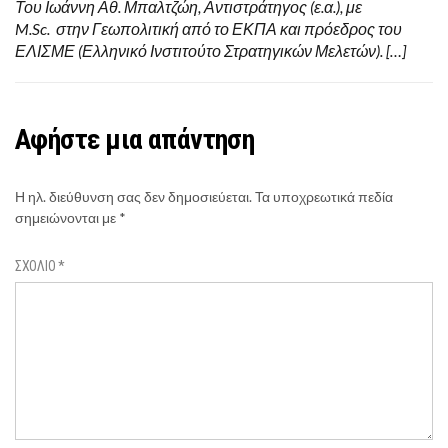
Του Ιωάννη Αθ. Μπαλτζώη, Αντιστράτηγος (ε.α.), με
M.Sc. στην Γεωπολιτική από το ΕΚΠΑ και πρόεδρος του
ΕΛΙΣΜΕ (Ελληνικό Ινστιτούτο Στρατηγικών Μελετών). […]
Αφήστε μια απάντηση
Η ηλ. διεύθυνση σας δεν δημοσιεύεται.
Τα υποχρεωτικά πεδία
σημειώνονται με
*
ΣΧΌΛΙΟ
*