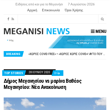
Ειδήσεις από και για το Μεγανήσι
7 Αυγούστου 2026
Αρχική
Επικοινωνία
Όροι Χρήσης
MENU
ΝΥΔΡΊ:ΠΙΆΣΤΗΚΑΝ ΣΤΟ ΞΎΛΟ ΟΙ ΙΔΙΟΚΤΉΤΕΣ ΤΟΥΡΙΣΤΙΚΏΝ ΣΚΑΦΏΝ.
FAKE NEWS ΓΙΑ ΤΟ ΛΙΓΝΙΤΙΚΌ ΣΤΑΘΜΌ ΠΤΟΛΕΜΑΪ́ΔΑ 5 ΚΑΙ ΤΗΝ ΕΝΕΡΓΕΙΑΚΉ ΑΣΦΆΛΕΙΑ ΤΗΣ ΧΏΡΑΣ
«ΧΏΡΟΣ COVID FREE» = «ΧΏΡΟΣ ΧΩΡΊΣ COVID»! ΑΥΤΌ ΠΟΥ ΚΑΝΕΊΣ ΔΕΝ ΈΧΕΙ ΤΟΛΜΉΣΕΙ ΝΑ ΡΩΤΉΣΕΙ
BREAKING
ΠΕΡΊ ΑΝΑΣΤΟΛΉΣ ΝΗΠΙΑΓΩΓΕΊΩΝ ΣΤΗ ΛΕΥΚΆΔΑ
ΠΑΡΑΙΤΉΘΗΚΕ Η ΑΝΤΙΔΉΜΑΡΧΟΣ ΠΟΛΙΤΙΣΜΟΎ ΜΕΓΑΝΗΣΊΟΥ Κ . ΕΥΑΓΓΕΛΊΑ ΜΕΛΆ. Η ΕΠΙΣΤΟΛΉ ΤΗΣ ΠΑΡΑΊΤΗΣΗΣ
ΝΥΔΡΊ:ΠΙΆΣΤΗΚΑΝ ΣΤΟ ΞΎΛΟ ΟΙ ΙΔΙΟΚΤΉΤΕΣ ΤΟΥΡΙΣΤΙΚΏΝ ΣΚΑΦΏΝ.
FAKE NEWS ΓΙΑ ΤΟ ΛΙΓΝΙΤΙΚΌ ΣΤΑΘΜΌ ΠΤΟΛΕΜΑΪ́ΔΑ 5 ΚΑΙ ΤΗΝ ΕΝΕΡΓΕΙΑΚΉ ΑΣΦΆΛΕΙΑ ΤΗΣ ΧΏΡΑΣ
28 ΙΟΥΝΊΟΥ 2020
TOP STORIES
0
Δήμος Μεγανησίου vs μαρίνα Βαθέος
Μεγανησίου: Νέα Ανακοίνωση