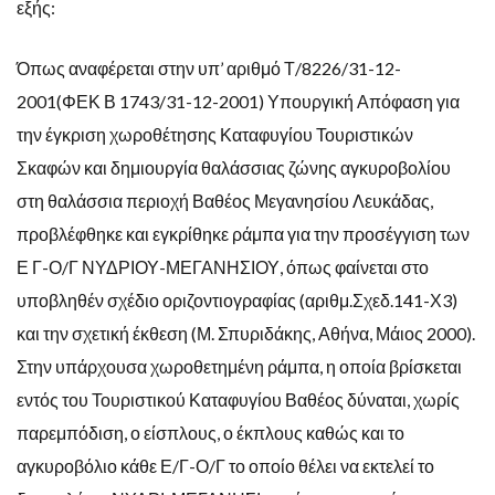
εξής:
Όπως αναφέρεται στην υπ’ αριθμό Τ/8226/31-12-
2001(ΦΕΚ Β 1743/31-12-2001) Υπουργική Απόφαση για
την έγκριση χωροθέτησης Καταφυγίου Τουριστικών
Σκαφών και δημιουργία θαλάσσιας ζώνης αγκυροβολίου
στη θαλάσσια περιοχή Βαθέος Μεγανησίου Λευκάδας,
προβλέφθηκε και εγκρίθηκε ράμπα για την προσέγγιση των
Ε Γ-Ο/Γ ΝΥΔΡΙΟΥ-ΜΕΓΑΝΗΣΙΟΥ, όπως φαίνεται στο
υποβληθέν σχέδιο οριζοντιογραφίας (αριθμ.Σχεδ.141-Χ3)
και την σχετική έκθεση (Μ. Σπυριδάκης, Αθήνα, Μάιος 2000).
Στην υπάρχουσα χωροθετημένη ράμπα, η οποία βρίσκεται
εντός του Τουριστικού Καταφυγίου Βαθέος δύναται, χωρίς
παρεμπόδιση, ο είσπλους, ο έκπλους καθώς και το
αγκυροβόλιο κάθε Ε/Γ-Ο/Γ το οποίο θέλει να εκτελεί το