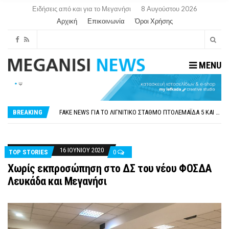
Ειδήσεις από και για το Μεγανήσι
8 Αυγούστου 2026
Αρχική
Επικοινωνία
Όροι Χρήσης
MENU
ΠΑΡΑΙΤΉΘΗΚΕ Η ΑΝΤΙΔΉΜΑΡΧΟΣ ΠΟΛΙΤΙΣΜΟΎ ΜΕΓΑΝΗΣΊΟΥ Κ . ΕΥΑΓΓΕΛΊΑ ΜΕΛΆ. Η ΕΠΙΣΤΟΛΉ ΤΗΣ ΠΑΡΑΊΤΗΣΗΣ
ΟΡΙΣΤΙΚΆ ΧΩΡΊΣ ΑΚΤΟΠΛΟΙΚΗ ΣΎΝΔΕΣΗ ΦΈΤΟΣ ΤΟ ΚΑΛΟΚΑΊΡΙ ΤΑ ΙΌΝΙΑ
FAKE NEWS ΓΙΑ ΤΟ ΛΙΓΝΙΤΙΚΌ ΣΤΑΘΜΌ ΠΤΟΛΕΜΑΪ́ΔΑ 5 ΚΑΙ ΤΗΝ ΕΝΕΡΓΕΙΑΚΉ ΑΣΦΆΛΕΙΑ ΤΗΣ ΧΏΡΑΣ
BREAKING
«ΧΏΡΟΣ COVID FREE» = «ΧΏΡΟΣ ΧΩΡΊΣ COVID»! ΑΥΤΌ ΠΟΥ ΚΑΝΕΊΣ ΔΕΝ ΈΧΕΙ ΤΟΛΜΉΣΕΙ ΝΑ ΡΩΤΉΣΕΙ
ΠΕΡΊ ΑΝΑΣΤΟΛΉΣ ΝΗΠΙΑΓΩΓΕΊΩΝ ΣΤΗ ΛΕΥΚΆΔΑ
ΠΑΡΑΙΤΉΘΗΚΕ Η ΑΝΤΙΔΉΜΑΡΧΟΣ ΠΟΛΙΤΙΣΜΟΎ ΜΕΓΑΝΗΣΊΟΥ Κ . ΕΥΑΓΓΕΛΊΑ ΜΕΛΆ. Η ΕΠΙΣΤΟΛΉ ΤΗΣ ΠΑΡΑΊΤΗΣΗΣ
ΟΡΙΣΤΙΚΆ ΧΩΡΊΣ ΑΚΤΟΠΛΟΙΚΗ ΣΎΝΔΕΣΗ ΦΈΤΟΣ ΤΟ ΚΑΛΟΚΑΊΡΙ ΤΑ ΙΌΝΙΑ
16 ΙΟΥΝΊΟΥ 2020
TOP STORIES
0
Χωρίς εκπροσώπηση στο ΔΣ του νέου ΦΟΣΔΑ
Λευκάδα και Μεγανήσι