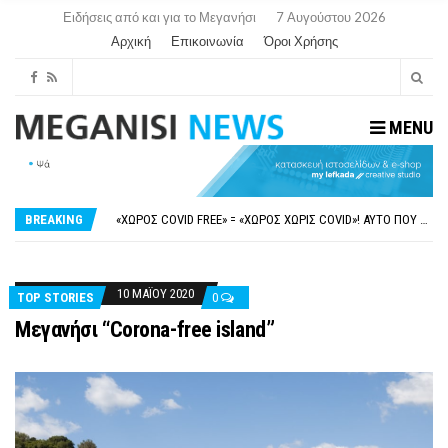
Ειδήσεις από και για το Μεγανήσι
7 Αυγούστου 2026
Αρχική
Επικοινωνία
Όροι Χρήσης
MENU
ΝΥΔΡΊ:ΠΙΆΣΤΗΚΑΝ ΣΤΟ ΞΎΛΟ ΟΙ ΙΔΙΟΚΤΉΤΕΣ ΤΟΥΡΙΣΤΙΚΏΝ ΣΚΑΦΏΝ.
FAKE NEWS ΓΙΑ ΤΟ ΛΙΓΝΙΤΙΚΌ ΣΤΑΘΜΌ ΠΤΟΛΕΜΑΪ́ΔΑ 5 ΚΑΙ ΤΗΝ ΕΝΕΡΓΕΙΑΚΉ ΑΣΦΆΛΕΙΑ ΤΗΣ ΧΏΡΑΣ
«ΧΏΡΟΣ COVID FREE» = «ΧΏΡΟΣ ΧΩΡΊΣ COVID»! ΑΥΤΌ ΠΟΥ ΚΑΝΕΊΣ ΔΕΝ ΈΧΕΙ ΤΟΛΜΉΣΕΙ ΝΑ ΡΩΤΉΣΕΙ
BREAKING
ΠΕΡΊ ΑΝΑΣΤΟΛΉΣ ΝΗΠΙΑΓΩΓΕΊΩΝ ΣΤΗ ΛΕΥΚΆΔΑ
ΠΑΡΑΙΤΉΘΗΚΕ Η ΑΝΤΙΔΉΜΑΡΧΟΣ ΠΟΛΙΤΙΣΜΟΎ ΜΕΓΑΝΗΣΊΟΥ Κ . ΕΥΑΓΓΕΛΊΑ ΜΕΛΆ. Η ΕΠΙΣΤΟΛΉ ΤΗΣ ΠΑΡΑΊΤΗΣΗΣ
ΝΥΔΡΊ:ΠΙΆΣΤΗΚΑΝ ΣΤΟ ΞΎΛΟ ΟΙ ΙΔΙΟΚΤΉΤΕΣ ΤΟΥΡΙΣΤΙΚΏΝ ΣΚΑΦΏΝ.
FAKE NEWS ΓΙΑ ΤΟ ΛΙΓΝΙΤΙΚΌ ΣΤΑΘΜΌ ΠΤΟΛΕΜΑΪ́ΔΑ 5 ΚΑΙ ΤΗΝ ΕΝΕΡΓΕΙΑΚΉ ΑΣΦΆΛΕΙΑ ΤΗΣ ΧΏΡΑΣ
10 ΜΑΪ́ΟΥ 2020
TOP STORIES
0
Μεγανήσι “Corona-free island”