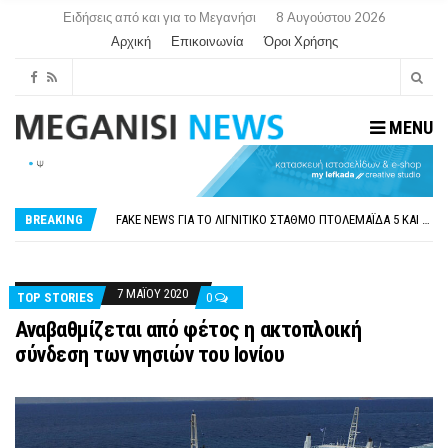
Ειδήσεις από και για το Μεγανήσι
8 Αυγούστου 2026
Αρχική
Επικοινωνία
Όροι Χρήσης
MENU
ΠΑΡΑΙΤΉΘΗΚΕ Η ΑΝΤΙΔΉΜΑΡΧΟΣ ΠΟΛΙΤΙΣΜΟΎ ΜΕΓΑΝΗΣΊΟΥ Κ . ΕΥΑΓΓΕΛΊΑ ΜΕΛΆ. Η ΕΠΙΣΤΟΛΉ ΤΗΣ ΠΑΡΑΊΤΗΣΗΣ
ΟΡΙΣΤΙΚΆ ΧΩΡΊΣ ΑΚΤΟΠΛΟΙΚΗ ΣΎΝΔΕΣΗ ΦΈΤΟΣ ΤΟ ΚΑΛΟΚΑΊΡΙ ΤΑ ΙΌΝΙΑ
FAKE NEWS ΓΙΑ ΤΟ ΛΙΓΝΙΤΙΚΌ ΣΤΑΘΜΌ ΠΤΟΛΕΜΑΪ́ΔΑ 5 ΚΑΙ ΤΗΝ ΕΝΕΡΓΕΙΑΚΉ ΑΣΦΆΛΕΙΑ ΤΗΣ ΧΏΡΑΣ
BREAKING
«ΧΏΡΟΣ COVID FREE» = «ΧΏΡΟΣ ΧΩΡΊΣ COVID»! ΑΥΤΌ ΠΟΥ ΚΑΝΕΊΣ ΔΕΝ ΈΧΕΙ ΤΟΛΜΉΣΕΙ ΝΑ ΡΩΤΉΣΕΙ
ΠΕΡΊ ΑΝΑΣΤΟΛΉΣ ΝΗΠΙΑΓΩΓΕΊΩΝ ΣΤΗ ΛΕΥΚΆΔΑ
ΠΑΡΑΙΤΉΘΗΚΕ Η ΑΝΤΙΔΉΜΑΡΧΟΣ ΠΟΛΙΤΙΣΜΟΎ ΜΕΓΑΝΗΣΊΟΥ Κ . ΕΥΑΓΓΕΛΊΑ ΜΕΛΆ. Η ΕΠΙΣΤΟΛΉ ΤΗΣ ΠΑΡΑΊΤΗΣΗΣ
ΟΡΙΣΤΙΚΆ ΧΩΡΊΣ ΑΚΤΟΠΛΟΙΚΗ ΣΎΝΔΕΣΗ ΦΈΤΟΣ ΤΟ ΚΑΛΟΚΑΊΡΙ ΤΑ ΙΌΝΙΑ
7 ΜΑΪ́ΟΥ 2020
TOP STORIES
0
Αναβαθμίζεται από φέτος η ακτοπλοική
σύνδεση των νησιών του Ιονίου