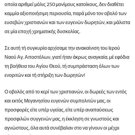
οποία αριθμεί μόλις 250 μονίμους κατοίκους, δεν διαθέτει
καμμία αξιοποιήσιμη περιουσία, παρά μόνο τον οβολό των
ευσεβών χριστιανών και των ευγενών δωρητών, και μάλιστα
σε μία εποχή χρηματικής δυσκολίας.
Σε αυτή τή συγκυρία αρχίσαμε την ανακαίνιση του Ιερού
Ναού Αγ. Αποστόλων, γιατί ήταν άκρως αναγκαία, μέ εφόδια
τη βοήθεια του Αγίου Θεού, τή συμπράσταση όλων των
ενοριτών και τή στήριξη των δωρητών!
Ο οβολός από το κερί των χριστιανών, οι δωρεές των εντός
και εκτός Μεγανησίου ευγενών συμπολιτών μας, οι
προσφορές είτε υπέρ υγείας, είτε υπέρ αναπαύσεως
προσφιλών συγγενών μας, η έκκληση σε γνωστούς και
αγνώστους, όλα αυτά συνέβαλαν στο να γίνουν οι μέχρι