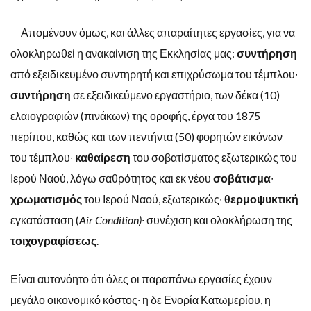
Απομένουν όμως, και άλλες απαραίτητες εργασίες, για να
ολοκληρωθεί η ανακαίνιση της Εκκλησίας μας:
συντήρηση
από εξειδικευμένο συντηρητή και επιχρύσωμα του τέμπλου∙
συντήρηση
σε εξειδικεύμενο εργαστήριο, των δέκα (10)
ελαιογραφιών (πινάκων) της οροφής, έργα του 1875
περίπου, καθώς και των πεντήντα (50) φορητών εικόνων
του τέμπλου∙
καθαίρεση
του σοβατίσματος εξωτερικώς του
Ιερού Ναού, λόγω σαθρότητος και εκ νέου
σοβάτισμα
∙
χρωματισμός
του Ιερού Ναού, εξωτερικώς∙
θερμοψυκτική
εγκατάσταση (
Air Condition)
∙ συνέχιση και ολοκλήρωση της
τοιχογραφίσεως
.
Είναι αυτονόητο ότι όλες οι παραπάνω εργασίες έχουν
μεγάλο οικονομικό κόστος∙ η δε Ενορία Κατωμερίου, η