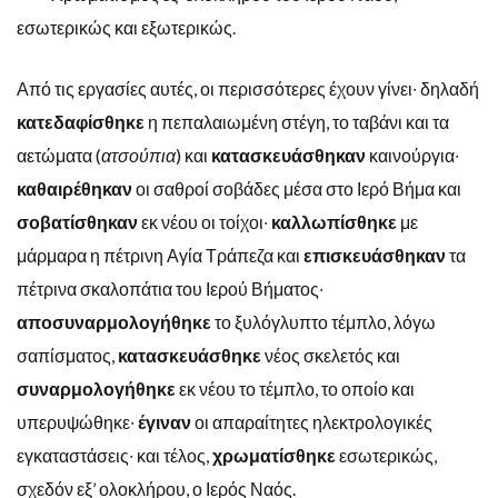
εσωτερικώς και εξωτερικώς.
Από τις εργασίες αυτές, οι περισσότερες έχουν γίνει∙ δηλαδή
κατεδαφίσθηκε
η πεπαλαιωμένη στέγη, το ταβάνι και τα
αετώματα (
ατσούπια
) και
κατασκευάσθηκαν
καινούργια∙
καθαιρέθηκαν
οι σαθροί σοβάδες μέσα στο Ιερό Βήμα και
σοβατίσθηκαν
εκ νέου οι τοίχοι∙
καλλωπίσθηκε
με
μάρμαρα η πέτρινη Αγία Τράπεζα και
επισκευάσθηκαν
τα
πέτρινα σκαλοπάτια του Ιερού Βήματος∙
αποσυναρμολογήθηκε
το ξυλόγλυπτο τέμπλο, λόγω
σαπίσματος,
κατασκευάσθηκε
νέος σκελετός και
συναρμολογήθηκε
εκ νέου το τέμπλο, το οποίο και
υπερυψώθηκε∙
έγιναν
οι απαραίτητες ηλεκτρολογικές
εγκαταστάσεις∙ και τέλος,
χρωματίσθηκε
εσωτερικώς,
σχεδόν εξ’ ολοκλήρου, ο Ιερός Ναός.