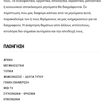
τους. Τα συκοφαντικά, υβριστικά, απειλητικά, εκβιαστικά, ρατσιστικά
ή κοινωνικού αποκλεισμού μηνύματα θα διαγράφονται. Σε
περίπτωση που μας διαφύγει κάποιο από τα μηνύματα αυτά,
παρακαλούμε τον ή τους θιγόμενους να μας ενημερώσουν για να
διαγραφούν. Η ανάρτηση θεμάτων από άλλους ιστότοπους,
ιστολόγια δεν σημαίνει αυτόματα και την αποδοχή τους.
ΠΛΟΗΓΗΣΗ
ΑΡΧΙΚΗ
ΜΕΓΑΝΗΣΙΩΤΙΚΑ
ΤΟΠΙΚΑ
ΑΝΑΚΟΙΝΩΣΕΙΣ – ΔΕΛΤΙΑ ΤΥΠΟΥ
ΓΕΝΙΚΗ ΕΝΗΜΕΡΩΣΗ
WEB TV
ΣΥΓΚΟΙΝΩΝΙΑ – ΧΡΗΣΙΜΑ
ΕΠΙΚΟΙΝΩΝΙΑ