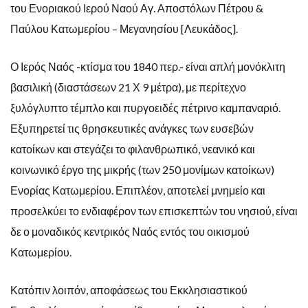
του Ενοριακού Ιερού Ναού Αγ. Αποστόλων Πέτρου &
Παύλου Κατωμερίου – Μεγανησίου [Λευκάδος].
Ο Ιερός Ναός -κτίσμα του 1840 περ.- είναι απλή μονόκλιτη
βασιλική (διαστάσεων 21 Χ 9 μέτρα), με περίτεχνο
ξυλόγλυπτο τέμπλο και πυργοειδές πέτρινο καμπαναριό.
Εξυπηρετεί τις θρησκευτικές ανάγκες των ευσεβών
κατοίκων και στεγάζει το φιλανθρωπικό, νεανικό και
κοινωνικό έργο της μικρής (των 250 μονίμων κατοίκων)
Ενορίας Κατωμερίου. Επιπλέον, αποτελεί μνημείο και
προσελκύει το ενδιαφέρον των επισκεπτών του νησιού, είναι
δε ο μοναδικός κεντρικός Ναός εντός του οικισμού
Κατωμερίου.
Κατόπιν λοιπόν, αποφάσεως του Εκκλησιαστικού