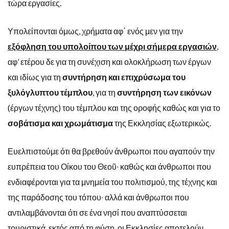
τώρα εργασίες.
Υπολείπονται όμως, χρήματα αφ΄ ενός μεν για την
εξόφληση του υπολοίπου των μέχρι σήμερα εργασιών
,
αφ’ ετέρου δε για τη συνέχιση και ολοκλήρωση των έργων
και ιδίως για τη
συντήρηση και επιχρύσωμα του
ξυλόγλυπτου τέμπλου
, για τη
συντήρηση των εικόνων
(έργων τέχνης) του τέμπλου και της οροφής καθώς και για το
σοβάτισμα και χρωμάτισμα
της Εκκλησίας εξωτερικώς.
Ευελπιστούμε ότι θα βρεθούν άνθρωποι που αγαπούν την
ευπρέπεια του Οίκου του Θεοῦ∙ καθώς και άνθρωποι που
ενδιαφέρονται για τα μνημεία του πολιτισμού, της τέχνης και
της παράδοσης του τόπου∙ αλλά και άνθρωποι που
αντιλαμβάνονται ότι σε ένα νησί που αναπτύσσεται
τουριστικά, εκτός από τη φύση, οι Εκκλησίες αποτελούν