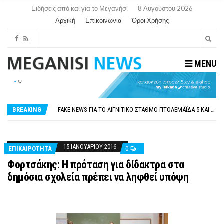
Ειδήσεις από και για το Μεγανήσι
8 Αυγούστου 2026
Αρχική
Επικοινωνία
Όροι Χρήσης
MENU
ΠΑΡΑΙΤΉΘΗΚΕ Η ΑΝΤΙΔΉΜΑΡΧΟΣ ΠΟΛΙΤΙΣΜΟΎ ΜΕΓΑΝΗΣΊΟΥ Κ . ΕΥΑΓΓΕΛΊΑ ΜΕΛΆ. Η ΕΠΙΣΤΟΛΉ ΤΗΣ ΠΑΡΑΊΤΗΣΗΣ
ΟΡΙΣΤΙΚΆ ΧΩΡΊΣ ΑΚΤΟΠΛΟΙΚΗ ΣΎΝΔΕΣΗ ΦΈΤΟΣ ΤΟ ΚΑΛΟΚΑΊΡΙ ΤΑ ΙΌΝΙΑ
FAKE NEWS ΓΙΑ ΤΟ ΛΙΓΝΙΤΙΚΌ ΣΤΑΘΜΌ ΠΤΟΛΕΜΑΪ́ΔΑ 5 ΚΑΙ ΤΗΝ ΕΝΕΡΓΕΙΑΚΉ ΑΣΦΆΛΕΙΑ ΤΗΣ ΧΏΡΑΣ
BREAKING
«ΧΏΡΟΣ COVID FREE» = «ΧΏΡΟΣ ΧΩΡΊΣ COVID»! ΑΥΤΌ ΠΟΥ ΚΑΝΕΊΣ ΔΕΝ ΈΧΕΙ ΤΟΛΜΉΣΕΙ ΝΑ ΡΩΤΉΣΕΙ
ΠΕΡΊ ΑΝΑΣΤΟΛΉΣ ΝΗΠΙΑΓΩΓΕΊΩΝ ΣΤΗ ΛΕΥΚΆΔΑ
ΠΑΡΑΙΤΉΘΗΚΕ Η ΑΝΤΙΔΉΜΑΡΧΟΣ ΠΟΛΙΤΙΣΜΟΎ ΜΕΓΑΝΗΣΊΟΥ Κ . ΕΥΑΓΓΕΛΊΑ ΜΕΛΆ. Η ΕΠΙΣΤΟΛΉ ΤΗΣ ΠΑΡΑΊΤΗΣΗΣ
ΟΡΙΣΤΙΚΆ ΧΩΡΊΣ ΑΚΤΟΠΛΟΙΚΗ ΣΎΝΔΕΣΗ ΦΈΤΟΣ ΤΟ ΚΑΛΟΚΑΊΡΙ ΤΑ ΙΌΝΙΑ
15 ΙΑΝΟΥΑΡΊΟΥ 2016
ΕΠΙΚΑΙΡΟΤΗΤΑ
0
Φορτσάκης: Η πρόταση για δίδακτρα στα
δημόσια σχολεία πρέπει να ληφθεί υπόψη