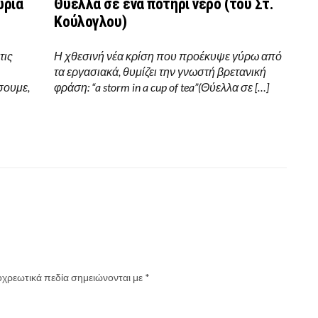
ώρια
Θύελλα σε ένα ποτήρι νερό (του Στ.
Κούλογλου)
τις
Η χθεσινή νέα κρίση που προέκυψε γύρω από
τα εργασιακά, θυμίζει την γνωστή βρετανική
σουμε,
φράση: “a storm in a cup of tea”(Θύελλα σε […]
χρεωτικά πεδία σημειώνονται με
*