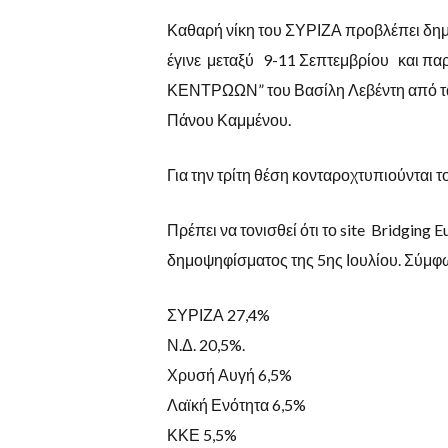
Καθαρή νίκη του ΣΥΡΙΖΑ προβλέπει δη
έγινε μεταξύ 9-11 Σεπτεμβρίου και π
ΚΕΝΤΡΩΩΝ” του Βασίλη Λεβέντη από τα 
Πάνου Καμμένου.
Για την τρίτη θέση κονταροχτυπιούντα
Πρέπει να τονισθεί ότι το site Bridging
δημοψηφίσματος της 5ης Ιουλίου. Σύμφω
ΣΥΡΙΖΑ 27,4%
Ν.Δ. 20,5%.
Χρυσή Αυγή 6,5%
Λαϊκή Ενότητα 6,5%
ΚΚΕ 5,5%