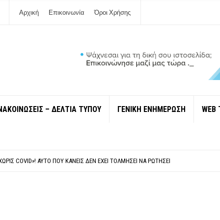
Αρχική
Επικοινωνία
Όροι Χρήσης
ΝΑΚΟΙΝΩΣΕΙΣ – ΔΕΛΤΙΑ ΤΥΠΟΥ
ΓΕΝΙΚΗ ΕΝΗΜΕΡΩΣΗ
WEB 
 ΙΔΙΟΚΤΉΤΕΣ ΤΟΥΡΙΣΤΙΚΏΝ ΣΚΑΦΏΝ.
ΤΑΘΜΌ ΠΤΟΛΕΜΑΪ́ΔΑ 5 ΚΑΙ ΤΗΝ ΕΝΕΡΓΕΙΑΚΉ ΑΣΦΆΛΕΙΑ ΤΗΣ ΧΏΡΑΣ
ΧΩΡΊΣ COVID»! ΑΥΤΌ ΠΟΥ ΚΑΝΕΊΣ ΔΕΝ ΈΧΕΙ ΤΟΛΜΉΣΕΙ ΝΑ ΡΩΤΉΣΕΙ
Ν ΣΤΗ ΛΕΥΚΆΔΑ
ΠΟΛΙΤΙΣΜΟΎ ΜΕΓΑΝΗΣΊΟΥ Κ . ΕΥΑΓΓΕΛΊΑ ΜΕΛΆ. Η ΕΠΙΣΤΟΛΉ ΤΗΣ ΠΑΡΑΊΤΗΣΗΣ
 ΙΔΙΟΚΤΉΤΕΣ ΤΟΥΡΙΣΤΙΚΏΝ ΣΚΑΦΏΝ.
ΤΑΘΜΌ ΠΤΟΛΕΜΑΪ́ΔΑ 5 ΚΑΙ ΤΗΝ ΕΝΕΡΓΕΙΑΚΉ ΑΣΦΆΛΕΙΑ ΤΗΣ ΧΏΡΑΣ