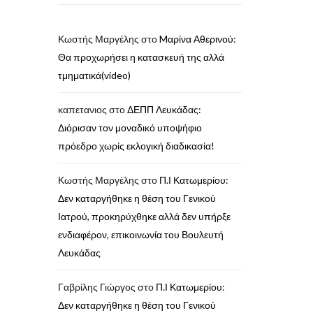
Κωστής Μαργέλης
στο
Mαρίνα Αθερινού:
Θα προχωρήσει η κατασκευή της αλλά
τμηματικά(video)
καπετανιος
στο
ΔΕΠΠ Λευκάδας:
Διόρισαν τον μοναδικό υποψήφιο
πρόεδρο χωρίς εκλογική διαδικασία!
Κωστής Μαργέλης
στο
Π.Ι Κατωμερίου:
Δεν καταργήθηκε η θέση του Γενικού
Ιατρού, προκηρύχθηκε αλλά δεν υπήρξε
ενδιαφέρον, επικοινωνία του Βουλευτή
Λευκάδας
Γαβρίλης Γιώργος
στο
Π.Ι Κατωμερίου:
Δεν καταργήθηκε η θέση του Γενικού