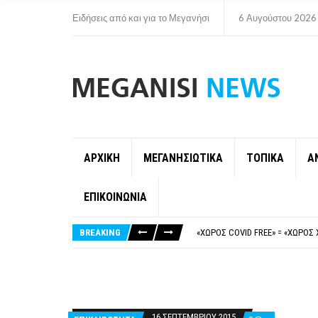
Ειδήσεις από και για το Μεγανήσι
6 Αυγούστου 2026
ΑΡΧΙΚΗ
ΜΕΓΑΝΗΣΙΩΤΙΚΑ
ΤΟΠΙΚΑ
Α
ΕΠΙΚΟΙΝΩΝΙΑ
ΝΥΔΡΊ:ΠΙΆΣΤΗΚΑΝ ΣΤΟ ΞΎΛΟ ΟΙ
FAKE NEWS ΓΙΑ ΤΟ ΛΙΓΝΙΤΙΚΌ Σ
BREAKING
«ΧΏΡΟΣ COVID FREE» = «ΧΏΡΟΣ 
ΠΕΡΊ ΑΝΑΣΤΟΛΉΣ ΝΗΠΙΑΓΩΓΕΊΩ
ΠΑΡΑΙΤΉΘΗΚΕ Η ΑΝΤΙΔΉΜΑΡΧΟΣ 
ΝΥΔΡΊ:ΠΙΆΣΤΗΚΑΝ ΣΤΟ ΞΎΛΟ ΟΙ
FAKE NEWS ΓΙΑ ΤΟ ΛΙΓΝΙΤΙΚΌ Σ
16 ΣΕΠΤΕΜΒΡΊΟΥ 2015