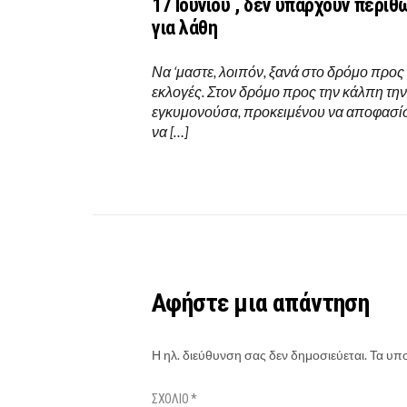
17 Iουνίου , δεν υπάρχουν περιθ
για λάθη
Να ‘μαστε, λοιπόν, ξανά στο δρόμο προς 
εκλογές. Στον δρόμο προς την κάλπη την
εγκυμονούσα, προκειμένου να αποφασί
να […]
Αφήστε μια απάντηση
Η ηλ. διεύθυνση σας δεν δημοσιεύεται.
Τα υπο
ΣΧΌΛΙΟ
*