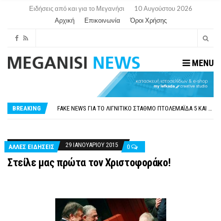
Ειδήσεις από και για το Μεγανήσι
10 Αυγούστου 2026
Αρχική
Επικοινωνία
Όροι Χρήσης
MENU
ΠΑΡΑΙΤΉΘΗΚΕ Η ΑΝΤΙΔΉΜΑΡΧΟΣ ΠΟΛΙΤΙΣΜΟΎ ΜΕΓΑΝΗΣΊΟΥ Κ . ΕΥΑΓΓΕΛΊΑ ΜΕΛΆ. Η ΕΠΙΣΤΟΛΉ ΤΗΣ ΠΑΡΑΊΤΗΣΗΣ
ΟΡΙΣΤΙΚΆ ΧΩΡΊΣ ΑΚΤΟΠΛΟΙΚΗ ΣΎΝΔΕΣΗ ΦΈΤΟΣ ΤΟ ΚΑΛΟΚΑΊΡΙ ΤΑ ΙΌΝΙΑ
FAKE NEWS ΓΙΑ ΤΟ ΛΙΓΝΙΤΙΚΌ ΣΤΑΘΜΌ ΠΤΟΛΕΜΑΪ́ΔΑ 5 ΚΑΙ ΤΗΝ ΕΝΕΡΓΕΙΑΚΉ ΑΣΦΆΛΕΙΑ ΤΗΣ ΧΏΡΑΣ
BREAKING
«ΧΏΡΟΣ COVID FREE» = «ΧΏΡΟΣ ΧΩΡΊΣ COVID»! ΑΥΤΌ ΠΟΥ ΚΑΝΕΊΣ ΔΕΝ ΈΧΕΙ ΤΟΛΜΉΣΕΙ ΝΑ ΡΩΤΉΣΕΙ
ΠΕΡΊ ΑΝΑΣΤΟΛΉΣ ΝΗΠΙΑΓΩΓΕΊΩΝ ΣΤΗ ΛΕΥΚΆΔΑ
ΠΑΡΑΙΤΉΘΗΚΕ Η ΑΝΤΙΔΉΜΑΡΧΟΣ ΠΟΛΙΤΙΣΜΟΎ ΜΕΓΑΝΗΣΊΟΥ Κ . ΕΥΑΓΓΕΛΊΑ ΜΕΛΆ. Η ΕΠΙΣΤΟΛΉ ΤΗΣ ΠΑΡΑΊΤΗΣΗΣ
ΟΡΙΣΤΙΚΆ ΧΩΡΊΣ ΑΚΤΟΠΛΟΙΚΗ ΣΎΝΔΕΣΗ ΦΈΤΟΣ ΤΟ ΚΑΛΟΚΑΊΡΙ ΤΑ ΙΌΝΙΑ
29 ΙΑΝΟΥΑΡΊΟΥ 2015
ΑΛΛΕΣ ΕΙΔΗΣΕΙΣ
0
Στείλε μας πρώτα τον Χριστοφοράκο!