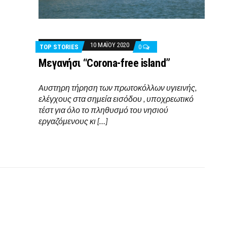
10 ΜΑΪ́ΟΥ 2020
TOP STORIES
0
Μεγανήσι “Corona-free island”
Aυστηρη τήρηση των πρωτοκόλλων υγιεινής,
ελέγχους στα σημεία εισόδου , υποχρεωτικό
τέστ για όλο το πληθυσμό του νησιού
εργαζόμενους κι […]