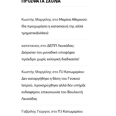
ΠΡΟΣΦΑΤΑ ΣΧΟΛΙΑ
Κωστής Μαργέλης
στο
Mαρίνα Αθερινού:
Θα προχωρήσει η κατασκευή της αλλά
τμηματικά(video)
καπετανιος
στο
ΔΕΠΠ Λευκάδας:
Διόρισαν τον μοναδικό υποψήφιο
πρόεδρο χωρίς εκλογική διαδικασία!
Κωστής Μαργέλης
στο
Π.Ι Κατωμερίου:
Δεν καταργήθηκε η θέση του Γενικού
Ιατρού, προκηρύχθηκε αλλά δεν υπήρξε
ενδιαφέρον, επικοινωνία του Βουλευτή
Λευκάδας
Γαβρίλης Γιώργος
στο
Π.Ι Κατωμερίου: