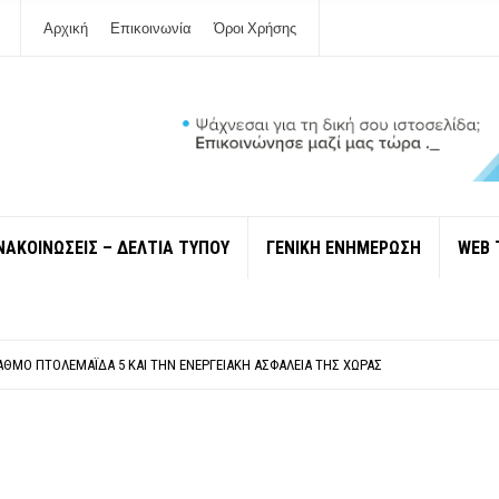
Αρχική
Επικοινωνία
Όροι Χρήσης
ΝΑΚΟΙΝΩΣΕΙΣ – ΔΕΛΤΙΑ ΤΥΠΟΥ
ΓΕΝΙΚΗ ΕΝΗΜΕΡΩΣΗ
WEB 
ΠΟΛΙΤΙΣΜΟΎ ΜΕΓΑΝΗΣΊΟΥ Κ . ΕΥΑΓΓΕΛΊΑ ΜΕΛΆ. Η ΕΠΙΣΤΟΛΉ ΤΗΣ ΠΑΡΑΊΤΗΣΗΣ
ΎΝΔΕΣΗ ΦΈΤΟΣ ΤΟ ΚΑΛΟΚΑΊΡΙ ΤΑ ΙΌΝΙΑ
ΤΑΘΜΌ ΠΤΟΛΕΜΑΪ́ΔΑ 5 ΚΑΙ ΤΗΝ ΕΝΕΡΓΕΙΑΚΉ ΑΣΦΆΛΕΙΑ ΤΗΣ ΧΏΡΑΣ
ΧΩΡΊΣ COVID»! ΑΥΤΌ ΠΟΥ ΚΑΝΕΊΣ ΔΕΝ ΈΧΕΙ ΤΟΛΜΉΣΕΙ ΝΑ ΡΩΤΉΣΕΙ
Ν ΣΤΗ ΛΕΥΚΆΔΑ
ΠΟΛΙΤΙΣΜΟΎ ΜΕΓΑΝΗΣΊΟΥ Κ . ΕΥΑΓΓΕΛΊΑ ΜΕΛΆ. Η ΕΠΙΣΤΟΛΉ ΤΗΣ ΠΑΡΑΊΤΗΣΗΣ
ΎΝΔΕΣΗ ΦΈΤΟΣ ΤΟ ΚΑΛΟΚΑΊΡΙ ΤΑ ΙΌΝΙΑ