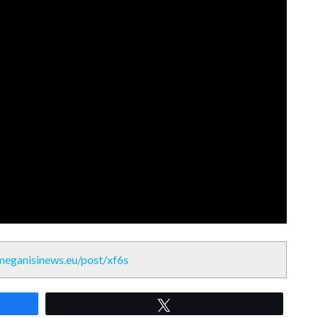
/meganisinews.eu/post/xf6s
Tweet