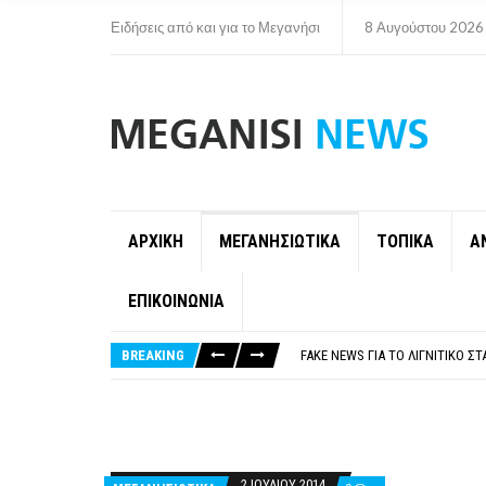
Ειδήσεις από και για το Μεγανήσι
8 Αυγούστου 2026
ΑΡΧΙΚΗ
ΜΕΓΑΝΗΣΙΩΤΙΚΑ
ΤΟΠΙΚΑ
Α
ΕΠΙΚΟΙΝΩΝΙΑ
ΠΑΡΑΙΤΉΘΗΚΕ Η ΑΝΤΙΔΉΜΑΡΧΟΣ 
ΟΡΙΣΤΙΚΆ ΧΩΡΊΣ ΑΚΤΟΠΛΟΙΚΗ Σ
BREAKING
FAKE NEWS ΓΙΑ ΤΟ ΛΙΓΝΙΤΙΚΌ Σ
«ΧΏΡΟΣ COVID FREE» = «ΧΏΡΟΣ 
ΠΕΡΊ ΑΝΑΣΤΟΛΉΣ ΝΗΠΙΑΓΩΓΕΊΩ
ΠΑΡΑΙΤΉΘΗΚΕ Η ΑΝΤΙΔΉΜΑΡΧΟΣ 
ΟΡΙΣΤΙΚΆ ΧΩΡΊΣ ΑΚΤΟΠΛΟΙΚΗ Σ
2 ΙΟΥΛΊΟΥ 2014