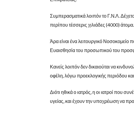
Συμπερασματικά λοιπόν το Γ.Ν.Λ. Δέχετα
περίπου τέσσερις χιλιάδες (4000) άτομα.
Άρα είναι ένα λειτουργικό Νοσοκομείο 
Ευαισθησία του προσωπικού του προσφέ
Κανείς λοιπόν δεν δικαιούται να κινδυ
οφέλη, λόγω προεκλογικής περιόδου και
Διότι ηθικά ο ιατρός, η οι ιατροί που συ
υγείας, και έχουν την υποχρέωση να προ