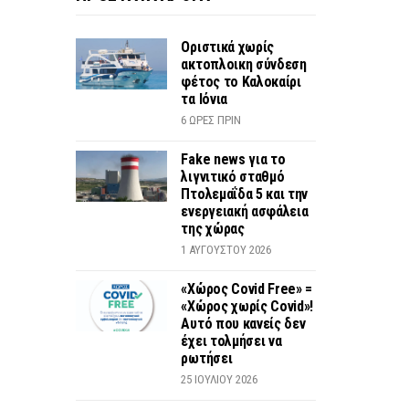
Οριστικά χωρίς
ακτοπλοικη σύνδεση
φέτος το Καλοκαίρι
τα Ιόνια
6 ΏΡΕΣ ΠΡΙΝ
Fake news για το
λιγνιτικό σταθμό
Πτολεμαΐδα 5 και την
ενεργειακή ασφάλεια
της χώρας
1 ΑΥΓΟΎΣΤΟΥ 2026
«Χώρος Covid Free» =
«Χώρος χωρίς Covid»!
Αυτό που κανείς δεν
έχει τολμήσει να
ρωτήσει
25 ΙΟΥΛΊΟΥ 2026