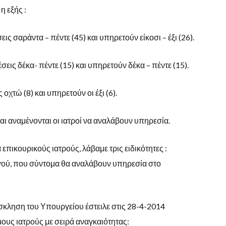
η εξής :
ις σαράντα – πέντε (45) και υπηρετούν είκοσι – έξι (26).
σεις δέκα- πέντε (15) και υπηρετούν δέκα – πέντε (15).
οχτώ (8) και υπηρετούν οι έξι (6).
και αναμένονται οι ιατροί να αναλάβουν υπηρεσία.
επικουρικούς ιατρούς, λάβαμε τρις ειδικότητες :
ού, που σύντομα θα αναλάβουν υπηρεσία στο
όσκληση του Υπουργείου έστειλε στις 28-4-2014
υς ιατρούς με σειρά αναγκαιότητας: