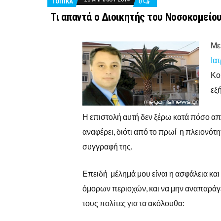
ΤΟΠΙΚΑ
0
Τι απαντά ο Διοικητής του Νοσοκομείο
Με
Ια
Κο
εξή
Η επιστολή αυτή δεν ξέρω κατά πόσο απ
αναφέρει, διότι από το πρωί η πλειονότ
συγγραφή της.
Επειδή μέλημά μου είναι η ασφάλεια κα
όμορων περιοχών, και να μην αναπαράγε
τους πολίτες για τα ακόλουθα: