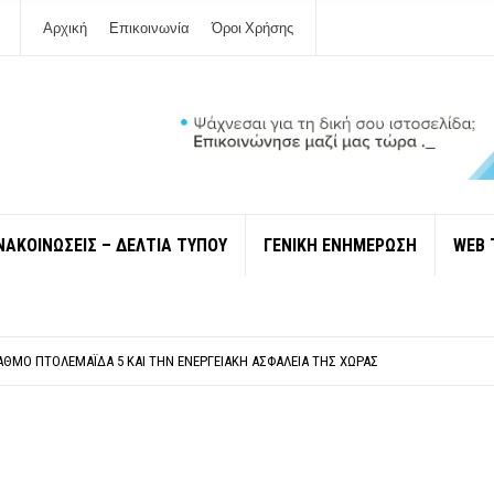
Αρχική
Επικοινωνία
Όροι Χρήσης
ΝΑΚΟΙΝΩΣΕΙΣ – ΔΕΛΤΙΑ ΤΥΠΟΥ
ΓΕΝΙΚΗ ΕΝΗΜΕΡΩΣΗ
WEB 
ΠΟΛΙΤΙΣΜΟΎ ΜΕΓΑΝΗΣΊΟΥ Κ . ΕΥΑΓΓΕΛΊΑ ΜΕΛΆ. Η ΕΠΙΣΤΟΛΉ ΤΗΣ ΠΑΡΑΊΤΗΣΗΣ
ΎΝΔΕΣΗ ΦΈΤΟΣ ΤΟ ΚΑΛΟΚΑΊΡΙ ΤΑ ΙΌΝΙΑ
ΤΑΘΜΌ ΠΤΟΛΕΜΑΪ́ΔΑ 5 ΚΑΙ ΤΗΝ ΕΝΕΡΓΕΙΑΚΉ ΑΣΦΆΛΕΙΑ ΤΗΣ ΧΏΡΑΣ
ΧΩΡΊΣ COVID»! ΑΥΤΌ ΠΟΥ ΚΑΝΕΊΣ ΔΕΝ ΈΧΕΙ ΤΟΛΜΉΣΕΙ ΝΑ ΡΩΤΉΣΕΙ
Ν ΣΤΗ ΛΕΥΚΆΔΑ
ΠΟΛΙΤΙΣΜΟΎ ΜΕΓΑΝΗΣΊΟΥ Κ . ΕΥΑΓΓΕΛΊΑ ΜΕΛΆ. Η ΕΠΙΣΤΟΛΉ ΤΗΣ ΠΑΡΑΊΤΗΣΗΣ
ΎΝΔΕΣΗ ΦΈΤΟΣ ΤΟ ΚΑΛΟΚΑΊΡΙ ΤΑ ΙΌΝΙΑ