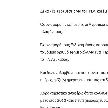
Δέκα – έξι (16) θέσεις για το Γ.Ν.Λ. και έξ
Όσον αφορά τις εφημερίες οι Αγροτικοί ι
πλαφόν τους.
Όσον αφορά τους Ειδικευμένους ιατρούς
το νόμιμο αριθμό εφημεριών, για ένα Πε
το Γ.Ν.Λευκάδας.
Και δεν αντιλαμβάνομαι που συνίσταται 
ημέρες, η έξι (6) ημέρες ετοιμότητας και 
Χαρακτηριστικά αναφέρω ότι το κονδύλι
με το έτος 2013 κατά πέντε χιλιάδες ευ
Επικράτειας.