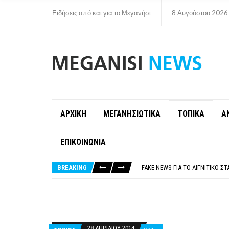
Ειδήσεις από και για το Μεγανήσι
8 Αυγούστου 2026
ΑΡΧΙΚΗ
ΜΕΓΑΝΗΣΙΩΤΙΚΑ
ΤΟΠΙΚΑ
Α
ΕΠΙΚΟΙΝΩΝΙΑ
ΠΑΡΑΙΤΉΘΗΚΕ Η ΑΝΤΙΔΉΜΑΡΧΟΣ 
ΟΡΙΣΤΙΚΆ ΧΩΡΊΣ ΑΚΤΟΠΛΟΙΚΗ Σ
BREAKING
FAKE NEWS ΓΙΑ ΤΟ ΛΙΓΝΙΤΙΚΌ Σ
«ΧΏΡΟΣ COVID FREE» = «ΧΏΡΟΣ 
ΠΕΡΊ ΑΝΑΣΤΟΛΉΣ ΝΗΠΙΑΓΩΓΕΊΩ
ΠΑΡΑΙΤΉΘΗΚΕ Η ΑΝΤΙΔΉΜΑΡΧΟΣ 
ΟΡΙΣΤΙΚΆ ΧΩΡΊΣ ΑΚΤΟΠΛΟΙΚΗ Σ
28 ΑΠΡΙΛΊΟΥ 2014