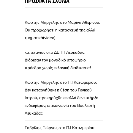
ΠΡΟΣΦΑΤΑ ΣΧΟΛΙΑ
Κωστής Μαργέλης
στο
Mαρίνα Αθερινού:
Θα προχωρήσει η κατασκευή της αλλά
τμηματικά(video)
καπετανιος
στο
ΔΕΠΠ Λευκάδας:
Διόρισαν τον μοναδικό υποψήφιο
πρόεδρο χωρίς εκλογική διαδικασία!
Κωστής Μαργέλης
στο
Π.Ι Κατωμερίου:
Δεν καταργήθηκε η θέση του Γενικού
Ιατρού, προκηρύχθηκε αλλά δεν υπήρξε
ενδιαφέρον, επικοινωνία του Βουλευτή
Λευκάδας
Γαβρίλης Γιώργος
στο
Π.Ι Κατωμερίου: