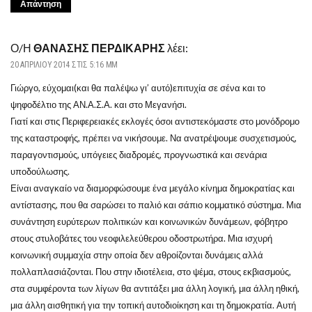
Απάντηση
Ο/Η
ΘΑΝΑΣΗΣ ΠΕΡΔΙΚΑΡΗΣ
λέει:
20 ΑΠΡΙΛΊΟΥ 2014 ΣΤΙΣ 5:16 ΜΜ
Γιώργο, εύχομαι(και θα παλέψω γι’ αυτό)επιτυχία σε σένα και το
ψηφοδέλτιο της ΑΝ.Α.Σ.Α. και στο Μεγανήσι.
Γιατί και στις Περιφερειακές εκλογές όσοι αντιστεκόμαστε στο μονόδρομο
της καταστροφής, πρέπει να νικήσουμε. Να ανατρέψουμε συσχετισμούς,
παραγοντισμούς, υπόγειες διαδρομές, προγνωστικά και σενάρια
υποδούλωσης.
Είναι αναγκαίο να διαμορφώσουμε ένα μεγάλο κίνημα δημοκρατίας και
αντίστασης, που θα σαρώσει το παλιό και σάπιο κομματικό σύστημα. Μια
συνάντηση ευρύτερων πολιτικών και κοινωνικών δυνάμεων, φόβητρο
στους στυλοβάτες του νεοφιλελεύθερου οδοστρωτήρα. Μια ισχυρή
κοινωνική συμμαχία στην οποία δεν αθροίζονται δυνάμεις αλλά
πολλαπλασιάζονται. Που στην ιδιοτέλεια, στο ψέμα, στους εκβιασμούς,
στα συμφέροντα των λίγων θα αντιτάξει μια άλλη λογική, μια άλλη ηθική,
μια άλλη αισθητική για την τοπική αυτοδιοίκηση και τη δημοκρατία. Αυτή