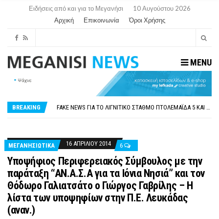
Ειδήσεις από και για το Μεγανήσι
10 Αυγούστου 2026
Αρχική
Επικοινωνία
Όροι Χρήσης
MENU
ΠΑΡΑΙΤΉΘΗΚΕ Η ΑΝΤΙΔΉΜΑΡΧΟΣ ΠΟΛΙΤΙΣΜΟΎ ΜΕΓΑΝΗΣΊΟΥ Κ . ΕΥΑΓΓΕΛΊΑ ΜΕΛΆ. Η ΕΠΙΣΤΟΛΉ ΤΗΣ ΠΑΡΑΊΤΗΣΗΣ
ΟΡΙΣΤΙΚΆ ΧΩΡΊΣ ΑΚΤΟΠΛΟΙΚΗ ΣΎΝΔΕΣΗ ΦΈΤΟΣ ΤΟ ΚΑΛΟΚΑΊΡΙ ΤΑ ΙΌΝΙΑ
FAKE NEWS ΓΙΑ ΤΟ ΛΙΓΝΙΤΙΚΌ ΣΤΑΘΜΌ ΠΤΟΛΕΜΑΪ́ΔΑ 5 ΚΑΙ ΤΗΝ ΕΝΕΡΓΕΙΑΚΉ ΑΣΦΆΛΕΙΑ ΤΗΣ ΧΏΡΑΣ
BREAKING
«ΧΏΡΟΣ COVID FREE» = «ΧΏΡΟΣ ΧΩΡΊΣ COVID»! ΑΥΤΌ ΠΟΥ ΚΑΝΕΊΣ ΔΕΝ ΈΧΕΙ ΤΟΛΜΉΣΕΙ ΝΑ ΡΩΤΉΣΕΙ
ΠΕΡΊ ΑΝΑΣΤΟΛΉΣ ΝΗΠΙΑΓΩΓΕΊΩΝ ΣΤΗ ΛΕΥΚΆΔΑ
ΠΑΡΑΙΤΉΘΗΚΕ Η ΑΝΤΙΔΉΜΑΡΧΟΣ ΠΟΛΙΤΙΣΜΟΎ ΜΕΓΑΝΗΣΊΟΥ Κ . ΕΥΑΓΓΕΛΊΑ ΜΕΛΆ. Η ΕΠΙΣΤΟΛΉ ΤΗΣ ΠΑΡΑΊΤΗΣΗΣ
ΟΡΙΣΤΙΚΆ ΧΩΡΊΣ ΑΚΤΟΠΛΟΙΚΗ ΣΎΝΔΕΣΗ ΦΈΤΟΣ ΤΟ ΚΑΛΟΚΑΊΡΙ ΤΑ ΙΌΝΙΑ
16 ΑΠΡΙΛΊΟΥ 2014
ΜΕΓΑΝΗΣΙΩΤΙΚΑ
6
Υποψήφιος Περιφερειακός Σύμβουλος με την
παράταξη “ΑΝ.Α.Σ.Α για τα Ιόνια Νησιά” και τον
Θόδωρο Γαλιατσάτο ο Γιώργος Γαβρίλης – Η
λίστα των υποψηφίων στην Π.Ε. Λευκάδας
(αναν.)