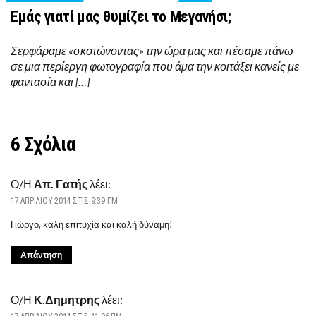
Εμάς γιατί μας θυμίζει το Μεγανήσι;
Σερφάραμε «σκοτώνοντας» την ώρα μας και πέσαμε πάνω
σε μια περίεργη φωτογραφία που άμα την κοιτάξει κανείς με
φαντασία και […]
6 Σχόλια
Ο/Η
Απ. Γατής
λέει:
17 ΑΠΡΙΛΊΟΥ 2014 ΣΤΙΣ 9:39 ΠΜ
Γιώργο, καλή επιτυχία και καλή δύναμη!
Απάντηση
Ο/Η
Κ.Δημητρης
λέει: