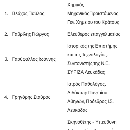
Χημικός
1.
Βλάχος Παύλος
ΜηχανικόςΠροϊστάμενος
Γεν. Χημείου του Κράτους
2.
Γαβρίλης Γιώργος
Ελεύθερος επαγγελματίας
Ιστορικός της Επιστήμης
και της Τεχνολογίας-
3.
Γαρύφαλλος Ιωάννης
Συντονιστής της Ν.Ε.
ΣΥΡΙΖΑ Λευκάδας
Ιατρός Παθολόγος,
Διδάκτωρ Παν/μίου
4.
Γρηγόρης Σταύρος
Αθηνών, Πρόεδρος Ι.Σ.
Λευκάδας
Σκηνοθέτης – Υπεύθυνη