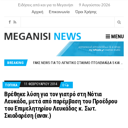
Ειδήσεις από και για το Μεγανήσι
9 Αυγούστου 2026
Αρχική
Επικοινωνία
Όροι Χρήσης
MENU
ΠΑΡΑΙΤΉΘΗΚΕ Η ΑΝΤΙΔΉΜΑΡΧΟΣ ΠΟΛΙΤΙΣΜΟΎ ΜΕΓΑΝΗΣΊΟΥ Κ . ΕΥΑΓΓΕΛΊΑ ΜΕΛΆ. Η ΕΠΙΣΤΟΛΉ ΤΗΣ ΠΑΡΑΊΤΗΣΗΣ
ΟΡΙΣΤΙΚΆ ΧΩΡΊΣ ΑΚΤΟΠΛΟΙΚΗ ΣΎΝΔΕΣΗ ΦΈΤΟΣ ΤΟ ΚΑΛΟΚΑΊΡΙ ΤΑ ΙΌΝΙΑ
FAKE NEWS ΓΙΑ ΤΟ ΛΙΓΝΙΤΙΚΌ ΣΤΑΘΜΌ ΠΤΟΛΕΜΑΪ́ΔΑ 5 ΚΑΙ ΤΗΝ ΕΝΕΡΓΕΙΑΚΉ ΑΣΦΆΛΕΙΑ ΤΗΣ ΧΏΡΑΣ
BREAKING
«ΧΏΡΟΣ COVID FREE» = «ΧΏΡΟΣ ΧΩΡΊΣ COVID»! ΑΥΤΌ ΠΟΥ ΚΑΝΕΊΣ ΔΕΝ ΈΧΕΙ ΤΟΛΜΉΣΕΙ ΝΑ ΡΩΤΉΣΕΙ
ΠΕΡΊ ΑΝΑΣΤΟΛΉΣ ΝΗΠΙΑΓΩΓΕΊΩΝ ΣΤΗ ΛΕΥΚΆΔΑ
ΠΑΡΑΙΤΉΘΗΚΕ Η ΑΝΤΙΔΉΜΑΡΧΟΣ ΠΟΛΙΤΙΣΜΟΎ ΜΕΓΑΝΗΣΊΟΥ Κ . ΕΥΑΓΓΕΛΊΑ ΜΕΛΆ. Η ΕΠΙΣΤΟΛΉ ΤΗΣ ΠΑΡΑΊΤΗΣΗΣ
ΟΡΙΣΤΙΚΆ ΧΩΡΊΣ ΑΚΤΟΠΛΟΙΚΗ ΣΎΝΔΕΣΗ ΦΈΤΟΣ ΤΟ ΚΑΛΟΚΑΊΡΙ ΤΑ ΙΌΝΙΑ
11 ΦΕΒΡΟΥΑΡΊΟΥ 2014
ΤΟΠΙΚΑ
0
Βρέθηκε λύση για τον γιατρό στη Νότια
Λευκάδα, μετά από παρέμβαση του Προέδρου
του Επιμελητηρίου Λευκάδας κ. Σωτ.
Σκιαδαρέση (αναν.)