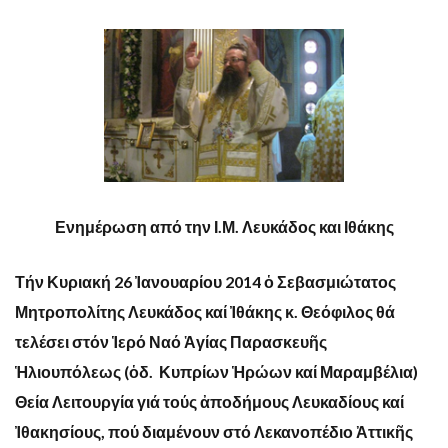
Ενημέρωση από την Ι.Μ. Λευκάδος και Ιθάκης
Τήν Κυριακή 26 Ἰανουαρίου 2014 ὁ Σεβασμιώτατος
Μητροπολίτης Λευκάδος καί Ἰθάκης κ. Θεόφιλος θά
τελέσει στόν Ἱερό Ναό Ἁγίας Παρασκευῆς
Ἡλιουπόλεως (ὁδ. Κυπρίων Ἡρώων καί Μαραμβέλια)
Θεία Λειτουργία γιά τούς ἀποδήμους Λευκαδίους καί
Ἰθακησίους, πού διαμένουν στό Λεκανοπέδιο Ἀττικῆς