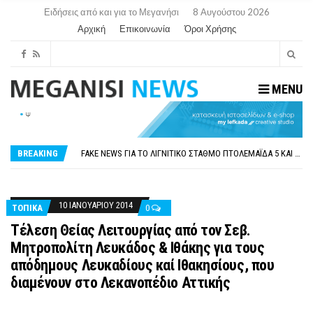
Ειδήσεις από και για το Μεγανήσι
8 Αυγούστου 2026
Αρχική
Επικοινωνία
Όροι Χρήσης
MENU
ΠΑΡΑΙΤΉΘΗΚΕ Η ΑΝΤΙΔΉΜΑΡΧΟΣ ΠΟΛΙΤΙΣΜΟΎ ΜΕΓΑΝΗΣΊΟΥ Κ . ΕΥΑΓΓΕΛΊΑ ΜΕΛΆ. Η ΕΠΙΣΤΟΛΉ ΤΗΣ ΠΑΡΑΊΤΗΣΗΣ
ΟΡΙΣΤΙΚΆ ΧΩΡΊΣ ΑΚΤΟΠΛΟΙΚΗ ΣΎΝΔΕΣΗ ΦΈΤΟΣ ΤΟ ΚΑΛΟΚΑΊΡΙ ΤΑ ΙΌΝΙΑ
FAKE NEWS ΓΙΑ ΤΟ ΛΙΓΝΙΤΙΚΌ ΣΤΑΘΜΌ ΠΤΟΛΕΜΑΪ́ΔΑ 5 ΚΑΙ ΤΗΝ ΕΝΕΡΓΕΙΑΚΉ ΑΣΦΆΛΕΙΑ ΤΗΣ ΧΏΡΑΣ
BREAKING
«ΧΏΡΟΣ COVID FREE» = «ΧΏΡΟΣ ΧΩΡΊΣ COVID»! ΑΥΤΌ ΠΟΥ ΚΑΝΕΊΣ ΔΕΝ ΈΧΕΙ ΤΟΛΜΉΣΕΙ ΝΑ ΡΩΤΉΣΕΙ
ΠΕΡΊ ΑΝΑΣΤΟΛΉΣ ΝΗΠΙΑΓΩΓΕΊΩΝ ΣΤΗ ΛΕΥΚΆΔΑ
ΠΑΡΑΙΤΉΘΗΚΕ Η ΑΝΤΙΔΉΜΑΡΧΟΣ ΠΟΛΙΤΙΣΜΟΎ ΜΕΓΑΝΗΣΊΟΥ Κ . ΕΥΑΓΓΕΛΊΑ ΜΕΛΆ. Η ΕΠΙΣΤΟΛΉ ΤΗΣ ΠΑΡΑΊΤΗΣΗΣ
ΟΡΙΣΤΙΚΆ ΧΩΡΊΣ ΑΚΤΟΠΛΟΙΚΗ ΣΎΝΔΕΣΗ ΦΈΤΟΣ ΤΟ ΚΑΛΟΚΑΊΡΙ ΤΑ ΙΌΝΙΑ
10 ΙΑΝΟΥΑΡΊΟΥ 2014
ΤΟΠΙΚΑ
0
Τέλεση Θείας Λειτουργίας από τον Σεβ.
Μητροπολίτη Λευκάδος & Ιθάκης για τους
απόδημους Λευκαδίους καί Ιθακησίους, που
διαμένουν στο Λεκανοπέδιο Αττικής