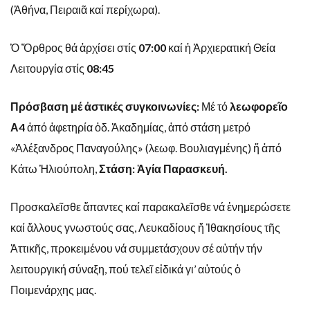
(Ἀθήνα, Πειραιᾶ καί περίχωρα).
Ὁ Ὄρθρος θά ἀρχίσει στίς
07:00
καί ἡ Ἀρχιερατική Θεία
Λειτουργία στίς
08:45
Πρόσβαση μέ ἀστικές συγκοινωνίες:
Μέ τό
λεωφορεῖο
Α4
ἀπό ἀφετηρία ὁδ. Ἀκαδημίας, ἀπό στάση μετρό
«Ἀλέξανδρος Παναγούλης» (λεωφ. Βουλιαγμένης) ἤ ἀπό
Κάτω Ἡλιούπολη,
Στάση:
Ἁγία Παρασκευή.
Προσκαλεῖσθε ἅπαντες καί παρακαλεῖσθε νά ἐνημερώσετε
καί ἄλλους γνωστούς σας, Λευκαδίους ἤ Ἰθακησίους τῆς
Ἀττικῆς, προκειμένου νά συμμετάσχουν σέ αὐτήν τήν
λειτουργική σύναξη, πού τελεῖ εἰδικά γι’ αὐτούς ὁ
Ποιμενάρχης μας.