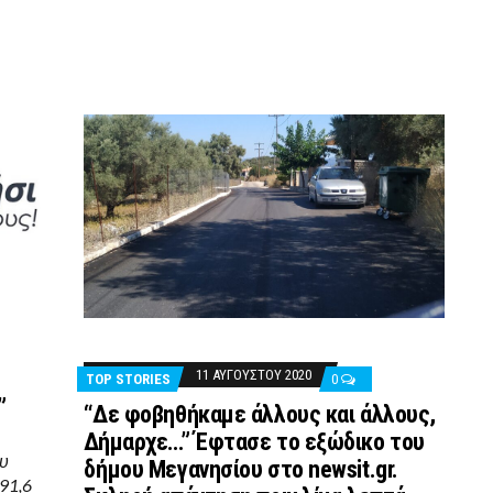
11 ΑΥΓΟΎΣΤΟΥ 2020
TOP STORIES
0
”
“Δε φοβηθήκαμε άλλους και άλλους,
Δήμαρχε…” Έφτασε το εξώδικο του
ου
δήμου Μεγανησίου στο newsit.gr.
91,6