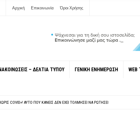
Αρχική
Επικοινωνία
Όροι Χρήσης
ΝΑΚΟΙΝΩΣΕΙΣ – ΔΕΛΤΙΑ ΤΥΠΟΥ
ΓΕΝΙΚΗ ΕΝΗΜΕΡΩΣΗ
WEB 
 ΙΔΙΟΚΤΉΤΕΣ ΤΟΥΡΙΣΤΙΚΏΝ ΣΚΑΦΏΝ.
ΤΑΘΜΌ ΠΤΟΛΕΜΑΪ́ΔΑ 5 ΚΑΙ ΤΗΝ ΕΝΕΡΓΕΙΑΚΉ ΑΣΦΆΛΕΙΑ ΤΗΣ ΧΏΡΑΣ
ΧΩΡΊΣ COVID»! ΑΥΤΌ ΠΟΥ ΚΑΝΕΊΣ ΔΕΝ ΈΧΕΙ ΤΟΛΜΉΣΕΙ ΝΑ ΡΩΤΉΣΕΙ
Ν ΣΤΗ ΛΕΥΚΆΔΑ
ΠΟΛΙΤΙΣΜΟΎ ΜΕΓΑΝΗΣΊΟΥ Κ . ΕΥΑΓΓΕΛΊΑ ΜΕΛΆ. Η ΕΠΙΣΤΟΛΉ ΤΗΣ ΠΑΡΑΊΤΗΣΗΣ
 ΙΔΙΟΚΤΉΤΕΣ ΤΟΥΡΙΣΤΙΚΏΝ ΣΚΑΦΏΝ.
ΤΑΘΜΌ ΠΤΟΛΕΜΑΪ́ΔΑ 5 ΚΑΙ ΤΗΝ ΕΝΕΡΓΕΙΑΚΉ ΑΣΦΆΛΕΙΑ ΤΗΣ ΧΏΡΑΣ