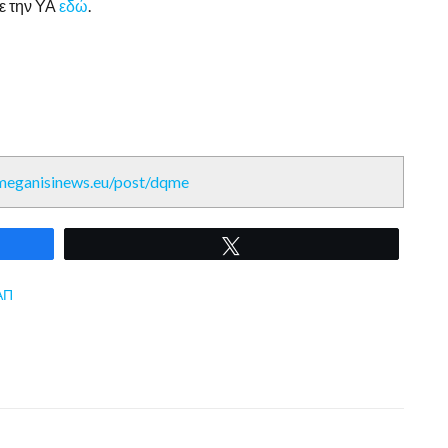
ε την ΥΑ
εδώ
.
/meganisinews.eu/post/dqme
Tweet
ΑΠ