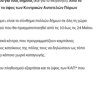
ύ για τους δήμους
(και για το Μεγανήσι).
Aπό το
αι το ύψος των Κεντρικών Αυτοτελών Πόρων
με»,
είναι το σύνθημα πολλών δήμων σε όλη τη χώρα
ύ που θα πραγματοποιηθεί από τις 10 έως τις 24 Μαίου.
αστικά κέντρα, που προγραμματίζουν καμπάνιες
υς κατοίκους της πόλης τους να δηλώσουν ως τόπο
όχι κάποιο χωριό καταγωγής.
ς του πληθυσμού εξαρτάται και το ύψος των ΚΑΠ* που