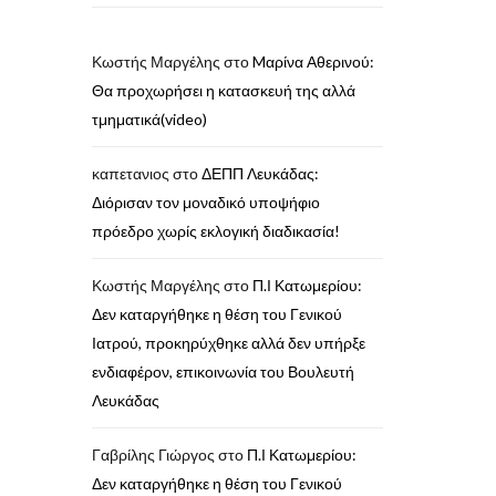
Κωστής Μαργέλης
στο
Mαρίνα Αθερινού:
Θα προχωρήσει η κατασκευή της αλλά
τμηματικά(video)
καπετανιος
στο
ΔΕΠΠ Λευκάδας:
Διόρισαν τον μοναδικό υποψήφιο
πρόεδρο χωρίς εκλογική διαδικασία!
Κωστής Μαργέλης
στο
Π.Ι Κατωμερίου:
Δεν καταργήθηκε η θέση του Γενικού
Ιατρού, προκηρύχθηκε αλλά δεν υπήρξε
ενδιαφέρον, επικοινωνία του Βουλευτή
Λευκάδας
Γαβρίλης Γιώργος
στο
Π.Ι Κατωμερίου:
Δεν καταργήθηκε η θέση του Γενικού