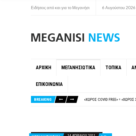
Ειδήσεις από και για το Μεγανήσι
6 Αυγούστου 2026
ΑΡΧΙΚΗ
ΜΕΓΑΝΗΣΙΩΤΙΚΑ
ΤΟΠΙΚΑ
Α
ΕΠΙΚΟΙΝΩΝΙΑ
ΝΥΔΡΊ:ΠΙΆΣΤΗΚΑΝ ΣΤΟ ΞΎΛΟ ΟΙ
FAKE NEWS ΓΙΑ ΤΟ ΛΙΓΝΙΤΙΚΌ Σ
BREAKING
«ΧΏΡΟΣ COVID FREE» = «ΧΏΡΟΣ 
ΠΕΡΊ ΑΝΑΣΤΟΛΉΣ ΝΗΠΙΑΓΩΓΕΊΩ
ΠΑΡΑΙΤΉΘΗΚΕ Η ΑΝΤΙΔΉΜΑΡΧΟΣ 
ΝΥΔΡΊ:ΠΙΆΣΤΗΚΑΝ ΣΤΟ ΞΎΛΟ ΟΙ
FAKE NEWS ΓΙΑ ΤΟ ΛΙΓΝΙΤΙΚΌ Σ
14 ΑΠΡΙΛΊΟΥ 2011