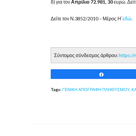
δ) για τον
Απρίλιο 72.981, 30
ευρώ. Δείτ
Δείτε τον Ν.3852/2010 – Μέρος Η΄
εδώ
.
Σύντομος σύνδεσμος άρθρου:
https:/
Share
Tags:
ΓΕΝΙΚΗ ΑΠΟΓΡΑΦΗ ΠΛΗΘΥΣΜΟΥ
,
Κ