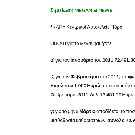
Σημείωση MEGANISI NEWS
*ΚΑΠ= Κεντρικοί Αυτοτελείς Πόροι
Οι ΚΑΠ για το Μεγανήσι ήταν
α) για τον
Ιανουάριο
του 2011
72.481,3
β) για τον
Φεβρουάριο
του 2011, σύμφω
Ευρώ συν 1.000 Ευρώ
που αφορούν στη
Φεβρουάριο 2011, δηλ.
73.481,30
Ευρώ
γ) για το μήνα
Μάρτιο
αποδίδεται το ποσ
μισθοδοσία καθαριστριών,
σύνολο 72.