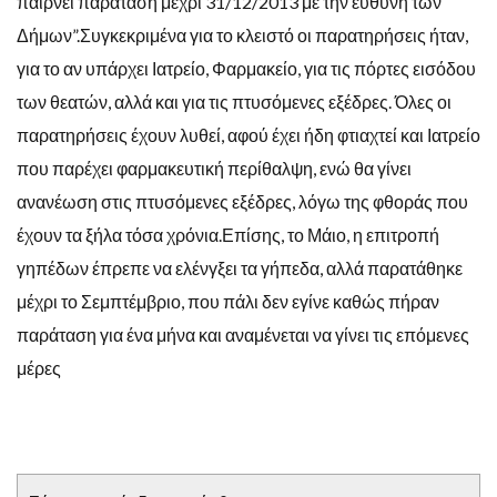
παίρνει παράταση μέχρι 31/12/2013 με την ευθύνη των
Δήμων”.Συγκεκριμένα για το κλειστό οι παρατηρήσεις ήταν,
για το αν υπάρχει Ιατρείο, Φαρμακείο, για τις πόρτες εισόδου
των θεατών, αλλά και για τις πτυσόμενες εξέδρες. Όλες οι
παρατηρήσεις έχουν λυθεί, αφού έχει ήδη φτιαχτεί και Ιατρείο
που παρέχει φαρμακευτική περίθαλψη, ενώ θα γίνει
ανανέωση στις πτυσόμενες εξέδρες, λόγω της φθοράς που
έχουν τα ξήλα τόσα χρόνια.Επίσης, το Μάιο, η επιτροπή
γηπέδων έπρεπε να ελένγξει τα γήπεδα, αλλά παρατάθηκε
μέχρι το Σεμπτέμβριο, που πάλι δεν εγίνε καθώς πήραν
παράταση για ένα μήνα και αναμένεται να γίνει τις επόμενες
μέρες