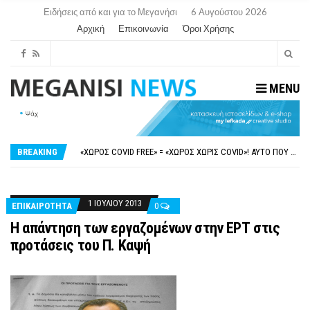
Ειδήσεις από και για το Μεγανήσι
6 Αυγούστου 2026
Αρχική
Επικοινωνία
Όροι Χρήσης
MENU
ΝΥΔΡΊ:ΠΙΆΣΤΗΚΑΝ ΣΤΟ ΞΎΛΟ ΟΙ ΙΔΙΟΚΤΉΤΕΣ ΤΟΥΡΙΣΤΙΚΏΝ ΣΚΑΦΏΝ.
FAKE NEWS ΓΙΑ ΤΟ ΛΙΓΝΙΤΙΚΌ ΣΤΑΘΜΌ ΠΤΟΛΕΜΑΪ́ΔΑ 5 ΚΑΙ ΤΗΝ ΕΝΕΡΓΕΙΑΚΉ ΑΣΦΆΛΕΙΑ ΤΗΣ ΧΏΡΑΣ
«ΧΏΡΟΣ COVID FREE» = «ΧΏΡΟΣ ΧΩΡΊΣ COVID»! ΑΥΤΌ ΠΟΥ ΚΑΝΕΊΣ ΔΕΝ ΈΧΕΙ ΤΟΛΜΉΣΕΙ ΝΑ ΡΩΤΉΣΕΙ
BREAKING
ΠΕΡΊ ΑΝΑΣΤΟΛΉΣ ΝΗΠΙΑΓΩΓΕΊΩΝ ΣΤΗ ΛΕΥΚΆΔΑ
ΠΑΡΑΙΤΉΘΗΚΕ Η ΑΝΤΙΔΉΜΑΡΧΟΣ ΠΟΛΙΤΙΣΜΟΎ ΜΕΓΑΝΗΣΊΟΥ Κ . ΕΥΑΓΓΕΛΊΑ ΜΕΛΆ. Η ΕΠΙΣΤΟΛΉ ΤΗΣ ΠΑΡΑΊΤΗΣΗΣ
ΝΥΔΡΊ:ΠΙΆΣΤΗΚΑΝ ΣΤΟ ΞΎΛΟ ΟΙ ΙΔΙΟΚΤΉΤΕΣ ΤΟΥΡΙΣΤΙΚΏΝ ΣΚΑΦΏΝ.
FAKE NEWS ΓΙΑ ΤΟ ΛΙΓΝΙΤΙΚΌ ΣΤΑΘΜΌ ΠΤΟΛΕΜΑΪ́ΔΑ 5 ΚΑΙ ΤΗΝ ΕΝΕΡΓΕΙΑΚΉ ΑΣΦΆΛΕΙΑ ΤΗΣ ΧΏΡΑΣ
1 ΙΟΥΛΊΟΥ 2013
ΕΠΙΚΑΙΡΟΤΗΤΑ
0
Η απάντηση των εργαζομένων στην ΕΡΤ στις
προτάσεις του Π. Καψή