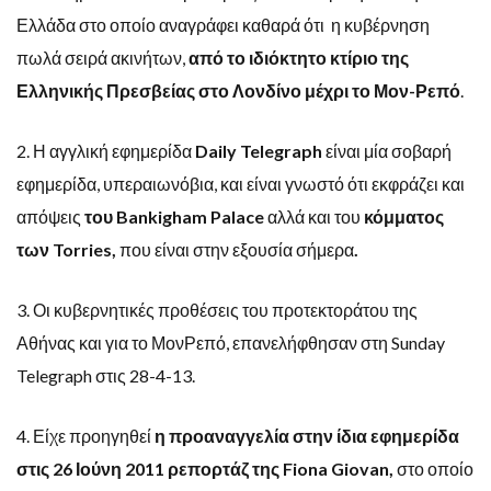
Ελλάδα
στο οποίο αναγράφει καθαρά ότι η κυβέρνηση
πωλά σειρά ακινήτων,
από το ιδιόκτητο κτίριο της
Ελληνικής Πρεσβείας στο Λονδίνο μέχρι το Μον-Ρεπό
.
2. Η αγγλική εφημερίδα
Daily
Telegraph
είναι μία σοβαρή
εφημερίδα, υπεραιωνόβια, και είναι γνωστό ότι εκφράζει και
απόψεις
του
Bankigham
Palace
αλλά και του
κόμματος
των
Torries,
που είναι στην εξουσία σήμερα
.
3. Οι κυβερνητικές προθέσεις του προτεκτοράτου της
Αθήνας και για το ΜονΡεπό, επανελήφθησαν στη Sunday
Telegraph στις 28-4-13.
4. Είχε προηγηθεί
η προαναγγελία στην ίδια εφημερίδα
στις 26 Ιούνη 2011 ρεπορτάζ της
Fiona
Giovan,
στο οποίο