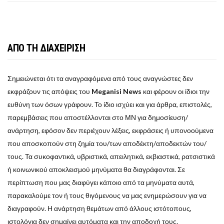
ΑΠΟ ΤΗ ΔΙΑΧΕΙΡΙΣΗ
Σημειώνεται ότι τα αναγραφόμενα από τους αναγνώστες δεν
εκφράζουν τις απόψεις του
Meganisi News
και φέρουν οι ίδιοι την
ευθύνη των όσων γράφουν. Το ίδιο ισχύει και για άρθρα, επιστολές,
παρεμβάσεις που αποστέλλονται στο ΜΝ για δημοσίευση/
ανάρτηση, εφόσον δεν περιέχουν λέξεις, εκφράσεις ή υπονοούμενα
που αποσκοπούν στη ζημία του/των αποδέκτη/αποδεκτών του/
τους. Τα συκοφαντικά, υβριστικά, απειλητικά, εκβιαστικά, ρατσιστικά
ή κοινωνικού αποκλεισμού μηνύματα θα διαγράφονται. Σε
περίπτωση που μας διαφύγει κάποιο από τα μηνύματα αυτά,
παρακαλούμε τον ή τους θιγόμενους να μας ενημερώσουν για να
διαγραφούν. Η ανάρτηση θεμάτων από άλλους ιστότοπους,
ιστολόγια δεν σημαίνει αυτόματα και την αποδοχή τους.