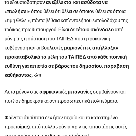
το εξουσιοδότησαν
ανεξέλεκτα και ασύδοτα να
«πωλήσει»
όπου θέλει ότι θέλει σε όποιον θέλει σε όποια
«τιμή Θέλει», πάντα βέβαια κατ΄εντολή του εντολοδόχου της
τρόικας πρωθυπουργού. Είναι δε
τέτοιο σκάνδαλο
από
μόνη της η σύσταση του ΤΑΙΠΕΔ που η τροικανική
κυβέρνηση και οι βουλευτές
μαριονέττες απήλλαξαν
προκαταβολικά τα μέλη του ΤΑΙΠΕΔ από κάθε ποινική
ευθύνη για απιστία σε βάρος του δημοσίου, παράβαση
καθήκοντος
, κλπ
Αυτά μόνον στις
αφρικανικές μπανανίες
συμβαίνουν και
ποτέ σε δημοκρατικά αντιπροσωπευτικά πολιτεύματα.
Φαίνεται ότι τίποτα δεν ήταν τυχαίο και το κατεστημένο
προετοίμαζε από πολλά χρόνια πριν τις καταστάσεις αυτές
και τα πρόσωπα που θα τις εκτελούσαν !