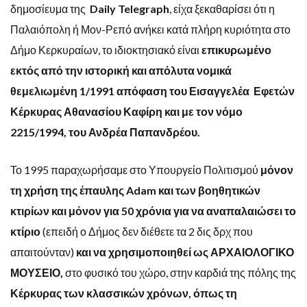
δημοσίευμα της
Daily
Telegraph
, είχα ξεκαθαρίσει ότι η
Παλαιόπολη ή Μον-Ρεπό ανήκει κατά πλήρη κυριότητα στο
Δήμο Κερκυραίων, το ιδιοκτησιακό είναι
επικυρωμένο
εκτός από την ιστορική και απόλυτα νομικά
θεμελιωμένη 1/1991 απόφαση του Εισαγγελέα Εφετών
Κέρκυρας Αθανασίου Καφίρη και με τον νόμο
2215/1994, του Ανδρέα Παπανδρέου.
Το 1995 παραχωρήσαμε στο Υπουργείο Πολιτισμού
μόνον
τη χρήση της έπαυλης
Adam και των βοηθητικών
κτιρίων και μόνον για 50 χρόνια για να αναπαλαιώσει το
κτίριο
(επειδή ο Δήμος δεν διέθετε τα 2 δις δρχ που
απαιτούνταν)
και να χρησιμοποιηθεί ως ΑΡΧΑΙΟΛΟΓΙΚΟ
ΜΟΥΣΕΙΟ,
στο φυσικό του χώρο, στην καρδιά της πόλης της
Κέρκυρας των κλασσικών χρόνων, όπως τη