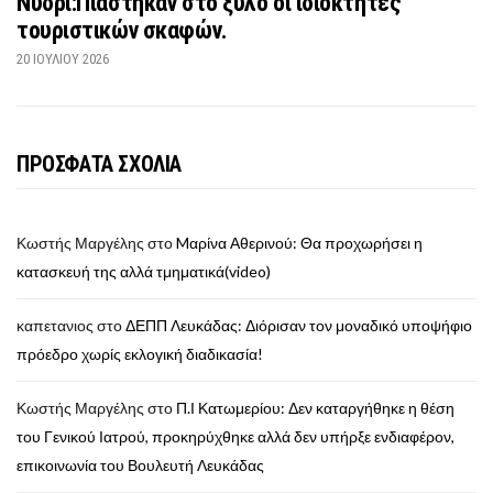
Νυδρί:Πιάστηκαν στο ξύλο οι ιδιοκτήτες
τουριστικών σκαφών.
20 ΙΟΥΛΊΟΥ 2026
ΠΡΟΣΦΑΤΑ ΣΧΟΛΙΑ
Κωστής Μαργέλης
στο
Mαρίνα Αθερινού: Θα προχωρήσει η
κατασκευή της αλλά τμηματικά(video)
καπετανιος
στο
ΔΕΠΠ Λευκάδας: Διόρισαν τον μοναδικό υποψήφιο
πρόεδρο χωρίς εκλογική διαδικασία!
Κωστής Μαργέλης
στο
Π.Ι Κατωμερίου: Δεν καταργήθηκε η θέση
του Γενικού Ιατρού, προκηρύχθηκε αλλά δεν υπήρξε ενδιαφέρον,
επικοινωνία του Βουλευτή Λευκάδας