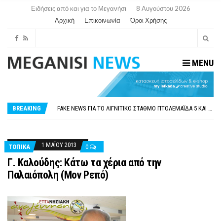
Ειδήσεις από και για το Μεγανήσι
8 Αυγούστου 2026
Αρχική
Επικοινωνία
Όροι Χρήσης
MENU
ΠΑΡΑΙΤΉΘΗΚΕ Η ΑΝΤΙΔΉΜΑΡΧΟΣ ΠΟΛΙΤΙΣΜΟΎ ΜΕΓΑΝΗΣΊΟΥ Κ . ΕΥΑΓΓΕΛΊΑ ΜΕΛΆ. Η ΕΠΙΣΤΟΛΉ ΤΗΣ ΠΑΡΑΊΤΗΣΗΣ
ΟΡΙΣΤΙΚΆ ΧΩΡΊΣ ΑΚΤΟΠΛΟΙΚΗ ΣΎΝΔΕΣΗ ΦΈΤΟΣ ΤΟ ΚΑΛΟΚΑΊΡΙ ΤΑ ΙΌΝΙΑ
FAKE NEWS ΓΙΑ ΤΟ ΛΙΓΝΙΤΙΚΌ ΣΤΑΘΜΌ ΠΤΟΛΕΜΑΪ́ΔΑ 5 ΚΑΙ ΤΗΝ ΕΝΕΡΓΕΙΑΚΉ ΑΣΦΆΛΕΙΑ ΤΗΣ ΧΏΡΑΣ
BREAKING
«ΧΏΡΟΣ COVID FREE» = «ΧΏΡΟΣ ΧΩΡΊΣ COVID»! ΑΥΤΌ ΠΟΥ ΚΑΝΕΊΣ ΔΕΝ ΈΧΕΙ ΤΟΛΜΉΣΕΙ ΝΑ ΡΩΤΉΣΕΙ
ΠΕΡΊ ΑΝΑΣΤΟΛΉΣ ΝΗΠΙΑΓΩΓΕΊΩΝ ΣΤΗ ΛΕΥΚΆΔΑ
ΠΑΡΑΙΤΉΘΗΚΕ Η ΑΝΤΙΔΉΜΑΡΧΟΣ ΠΟΛΙΤΙΣΜΟΎ ΜΕΓΑΝΗΣΊΟΥ Κ . ΕΥΑΓΓΕΛΊΑ ΜΕΛΆ. Η ΕΠΙΣΤΟΛΉ ΤΗΣ ΠΑΡΑΊΤΗΣΗΣ
ΟΡΙΣΤΙΚΆ ΧΩΡΊΣ ΑΚΤΟΠΛΟΙΚΗ ΣΎΝΔΕΣΗ ΦΈΤΟΣ ΤΟ ΚΑΛΟΚΑΊΡΙ ΤΑ ΙΌΝΙΑ
1 ΜΑΪ́ΟΥ 2013
ΤΟΠΙΚΑ
0
Γ. Καλούδης: Κάτω τα χέρια από την
Παλαιόπολη (Μον Ρεπό)