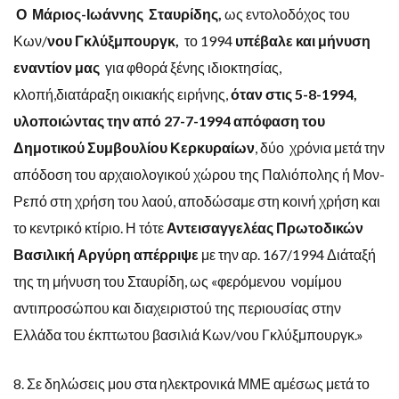
Ο Μάριος-Ιωάννης Σταυρίδης,
ως εντολοδόχος του
Κων/
νου Γκλύξμπουργκ,
το 1994
υπέβαλε και μήνυση
εναντίον μας
για φθορά ξένης ιδιοκτησίας,
κλοπή,διατάραξη οικιακής ειρήνης,
όταν στις 5-8-1994,
υλοποιώντας την από 27-7-1994 απόφαση του
Δημοτικού Συμβουλίου Κερκυραίων
, δύο χρόνια μετά την
απόδοση του αρχαιολογικού χώρου της Παλιόπολης ή Μον-
Ρεπό στη χρήση του λαού, αποδώσαμε στη κοινή χρήση και
το κεντρικό κτίριο. Η τότε
Αντεισαγγελέας Πρωτοδικών
Βασιλική Αργύρη απέρριψε
με την αρ. 167/1994 Διάταξή
της τη μήνυση του Σταυρίδη, ως «φερόμενου νομίμου
αντιπροσώπου και διαχειριστού της περιουσίας στην
Ελλάδα του έκπτωτου βασιλιά Κων/νου Γκλύξμπουργκ.»
8. Σε δηλώσεις μου στα ηλεκτρονικά ΜΜΕ αμέσως μετά το