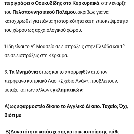
περιγράφει ο Θουκυδίδης στα Κερκυραικά
, στην έναρξη
του
Πελοποννησιακού Πολέμου
, ακριβώς για να
κατοχυρωθεί για πάντα η ιστορικότητα και η επισκεψιμότητα
του χώρου ως αρχαιολογικού χώρου.
ο
ο
Ήδη είναι το 9
Μουσείο σε εισπράξεις στην Ελλάδα και 1
σε σε εισπράξεις στη Κέρκυρα.
9.
Τα Μνημόνια
όπως και το απορριφθέν από τον
περήφανο κυπριακό Λαό «Σχέδιο Ανάν», προβλέπουν,
μεταξύ και των άλλων
εγκληματικών:
Α)ως εφαρμοστέο δίκαιο το Αγγλικό Δίκαιο. Τυχαίο; Όχι,
διότι με
Β)Δυνατότητα κατάσχεσης και οικειοποίησης κάθε