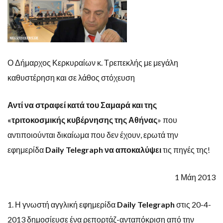
Ο Δήμαρχος Κερκυραίων κ. Τρεπεκλής με μεγάλη
καθυστέρηση και σε λάθος στόχευση
Αντί να στραφεί κατά του Σαμαρά και της
«τριτοκοσμικής κυβέρνησης της Αθήνας
» που
αντιποιούνται δικαίωμα που δεν έχουν, ερωτά την
εφημερίδα
Daily
Telegraph να αποκαλύψει
τις πηγές της!
1 Μάη 2013
1. Η γνωστή αγγλική εφημερίδα
Daily
Telegraph
στις 20-4-
2013
δημοσίευσε ένα ρεπορτάζ-ανταπόκριση από την