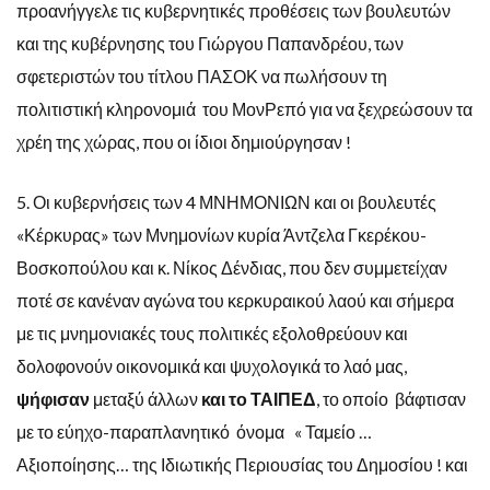
προανήγγελε τις κυβερνητικές προθέσεις των βουλευτών
και της κυβέρνησης του Γιώργου Παπανδρέου, των
σφετεριστών του τίτλου ΠΑΣΟΚ να πωλήσουν τη
πολιτιστική κληρονομιά του ΜονΡεπό για να ξεχρεώσουν τα
χρέη της χώρας, που οι ίδιοι δημιούργησαν !
5. Οι κυβερνήσεις των 4 ΜΝΗΜΟΝΙΩΝ και οι βουλευτές
«Κέρκυρας» των Μνημονίων κυρία Άντζελα Γκερέκου-
Βοσκοπούλου και κ. Νίκος Δένδιας, που δεν συμμετείχαν
ποτέ σε κανέναν αγώνα του κερκυραικού λαού και σήμερα
με τις μνημονιακές τους πολιτικές εξολοθρεύουν και
δολοφονούν οικονομικά και ψυχολογικά το λαό μας,
ψήφισαν
μεταξύ άλλων
και το ΤΑΙΠΕΔ
, το οποίο βάφτισαν
με το εύηχο-παραπλανητικό όνομα « Ταμείο …
Αξιοποίησης… της Ιδιωτικής Περιουσίας του Δημοσίου ! και