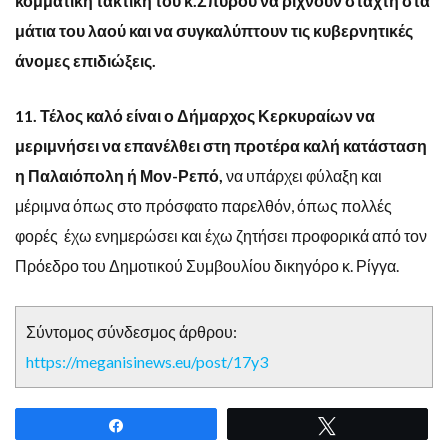
κομματική τακτική του κ.Σπύρου να ρίχνουν στάχτη στα
μάτια του λαού και να συγκαλύπτουν τις κυβερνητικές
άνομες επιδιώξεις.
11. Τέλος καλό είναι ο Δήμαρχος Κερκυραίων να
μεριμνήσει να επανέλθει στη προτέρα καλή κατάσταση
η Παλαιόπολη ή Μον-Ρεπό,
να υπάρχει φύλαξη και
μέριμνα όπως στο πρόσφατο παρελθόν, όπως πολλές
φορές έχω ενημερώσει και έχω ζητήσει προφορικά από τον
Πρόεδρο του Δημοτικού Συμβουλίου δικηγόρο κ. Ρίγγα.
Σύντομος σύνδεσμος άρθρου:
https://meganisinews.eu/post/17y3
Share
Tweet