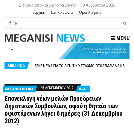
Ειδήσεις από και για το Μεγανήσι
8 Αυγούστου 2026
Αρχική
Επικοινωνία
Όροι Χρήσης
MENU
ΠΑΡΑΙΤΉΘΗΚΕ Η ΑΝΤΙΔΉΜΑΡΧΟΣ ΠΟΛΙΤΙΣΜΟΎ ΜΕΓΑΝΗΣΊΟΥ Κ . ΕΥΑΓΓΕΛΊΑ ΜΕΛΆ. Η ΕΠΙΣΤΟΛΉ ΤΗΣ ΠΑΡΑΊΤΗΣΗΣ
ΟΡΙΣΤΙΚΆ ΧΩΡΊΣ ΑΚΤΟΠΛΟΙΚΗ ΣΎΝΔΕΣΗ ΦΈΤΟΣ ΤΟ ΚΑΛΟΚΑΊΡΙ ΤΑ ΙΌΝΙΑ
FAKE NEWS ΓΙΑ ΤΟ ΛΙΓΝΙΤΙΚΌ ΣΤΑΘΜΌ ΠΤΟΛΕΜΑΪ́ΔΑ 5 ΚΑΙ ΤΗΝ ΕΝΕΡΓΕΙΑΚΉ ΑΣΦΆΛΕΙΑ ΤΗΣ ΧΏΡΑΣ
BREAKING
«ΧΏΡΟΣ COVID FREE» = «ΧΏΡΟΣ ΧΩΡΊΣ COVID»! ΑΥΤΌ ΠΟΥ ΚΑΝΕΊΣ ΔΕΝ ΈΧΕΙ ΤΟΛΜΉΣΕΙ ΝΑ ΡΩΤΉΣΕΙ
ΠΕΡΊ ΑΝΑΣΤΟΛΉΣ ΝΗΠΙΑΓΩΓΕΊΩΝ ΣΤΗ ΛΕΥΚΆΔΑ
ΠΑΡΑΙΤΉΘΗΚΕ Η ΑΝΤΙΔΉΜΑΡΧΟΣ ΠΟΛΙΤΙΣΜΟΎ ΜΕΓΑΝΗΣΊΟΥ Κ . ΕΥΑΓΓΕΛΊΑ ΜΕΛΆ. Η ΕΠΙΣΤΟΛΉ ΤΗΣ ΠΑΡΑΊΤΗΣΗΣ
ΟΡΙΣΤΙΚΆ ΧΩΡΊΣ ΑΚΤΟΠΛΟΙΚΗ ΣΎΝΔΕΣΗ ΦΈΤΟΣ ΤΟ ΚΑΛΟΚΑΊΡΙ ΤΑ ΙΌΝΙΑ
25 ΔΕΚΕΜΒΡΊΟΥ 2012
ΜΕΓΑΝΗΣΙΩΤΙΚΑ
0
Επανεκλογή νέων μελών Προεδρείων
Δημοτικών Συμβουλίων, αφού η θητεία των
υφιστάμενων λήγει 6 ημέρες (31 Δεκεμβρίου
2012)