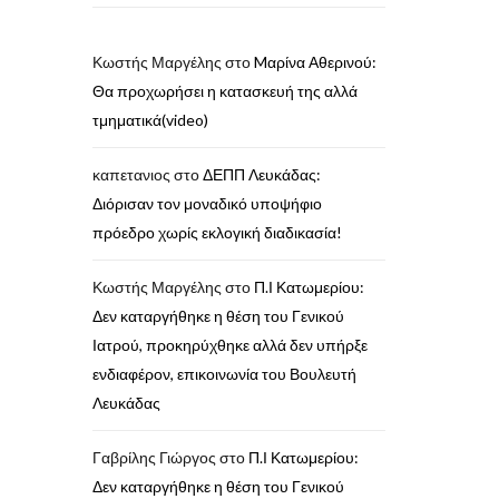
Κωστής Μαργέλης
στο
Mαρίνα Αθερινού:
Θα προχωρήσει η κατασκευή της αλλά
τμηματικά(video)
καπετανιος
στο
ΔΕΠΠ Λευκάδας:
Διόρισαν τον μοναδικό υποψήφιο
πρόεδρο χωρίς εκλογική διαδικασία!
Κωστής Μαργέλης
στο
Π.Ι Κατωμερίου:
Δεν καταργήθηκε η θέση του Γενικού
Ιατρού, προκηρύχθηκε αλλά δεν υπήρξε
ενδιαφέρον, επικοινωνία του Βουλευτή
Λευκάδας
Γαβρίλης Γιώργος
στο
Π.Ι Κατωμερίου:
Δεν καταργήθηκε η θέση του Γενικού