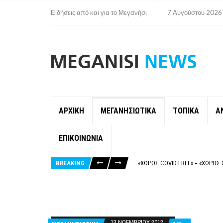
Ειδήσεις από και για το Μεγανήσι
7 Αυγούστου 2026
ΑΡΧΙΚΗ
ΜΕΓΑΝΗΣΙΩΤΙΚΑ
ΤΟΠΙΚΑ
Α
ΕΠΙΚΟΙΝΩΝΙΑ
ΝΥΔΡΊ:ΠΙΆΣΤΗΚΑΝ ΣΤΟ ΞΎΛΟ ΟΙ
FAKE NEWS ΓΙΑ ΤΟ ΛΙΓΝΙΤΙΚΌ Σ
BREAKING
«ΧΏΡΟΣ COVID FREE» = «ΧΏΡΟΣ 
ΠΕΡΊ ΑΝΑΣΤΟΛΉΣ ΝΗΠΙΑΓΩΓΕΊΩ
ΠΑΡΑΙΤΉΘΗΚΕ Η ΑΝΤΙΔΉΜΑΡΧΟΣ 
ΝΥΔΡΊ:ΠΙΆΣΤΗΚΑΝ ΣΤΟ ΞΎΛΟ ΟΙ
FAKE NEWS ΓΙΑ ΤΟ ΛΙΓΝΙΤΙΚΌ Σ
13 ΝΟΕΜΒΡΊΟΥ 2012