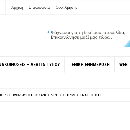
Αρχική
Επικοινωνία
Όροι Χρήσης
ΝΑΚΟΙΝΩΣΕΙΣ – ΔΕΛΤΙΑ ΤΥΠΟΥ
ΓΕΝΙΚΗ ΕΝΗΜΕΡΩΣΗ
WEB 
 ΙΔΙΟΚΤΉΤΕΣ ΤΟΥΡΙΣΤΙΚΏΝ ΣΚΑΦΏΝ.
ΤΑΘΜΌ ΠΤΟΛΕΜΑΪ́ΔΑ 5 ΚΑΙ ΤΗΝ ΕΝΕΡΓΕΙΑΚΉ ΑΣΦΆΛΕΙΑ ΤΗΣ ΧΏΡΑΣ
ΧΩΡΊΣ COVID»! ΑΥΤΌ ΠΟΥ ΚΑΝΕΊΣ ΔΕΝ ΈΧΕΙ ΤΟΛΜΉΣΕΙ ΝΑ ΡΩΤΉΣΕΙ
Ν ΣΤΗ ΛΕΥΚΆΔΑ
ΠΟΛΙΤΙΣΜΟΎ ΜΕΓΑΝΗΣΊΟΥ Κ . ΕΥΑΓΓΕΛΊΑ ΜΕΛΆ. Η ΕΠΙΣΤΟΛΉ ΤΗΣ ΠΑΡΑΊΤΗΣΗΣ
 ΙΔΙΟΚΤΉΤΕΣ ΤΟΥΡΙΣΤΙΚΏΝ ΣΚΑΦΏΝ.
ΤΑΘΜΌ ΠΤΟΛΕΜΑΪ́ΔΑ 5 ΚΑΙ ΤΗΝ ΕΝΕΡΓΕΙΑΚΉ ΑΣΦΆΛΕΙΑ ΤΗΣ ΧΏΡΑΣ