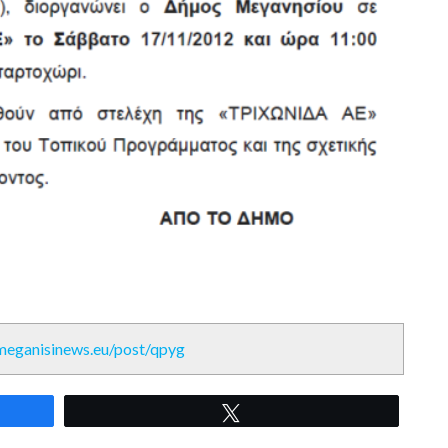
/meganisinews.eu/post/qpyg
Tweet