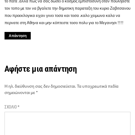
το πατε .αλλα πως να σας δωσει ο κοσμος εμπιστοσυνη οταν πουληαστε
τον τοπο με τον να βγαλετε την δημοτικη παραταξη του κυριο Ζαβιτσανου
που προεκλογικα ειχαν γινει τοσα και τοσα .καλο χειμωνα καλα να
περνατε στη Αθηνα και μην κόπτεστε τοσο πολυ για το Μεγανησι !!!!
Απάντηση
Αφήστε μια απάντηση
Η ηλ. διεύθυνση σας δεν δημοσιεύεται.
Τα υποχρεωτικά πεδία
σημειώνονται με
*
ΣΧΌΛΙΟ
*