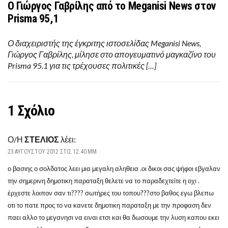
Ο Γιώργος Γαβρίλης από το Meganisi News στον
Prisma 95,1
Ο διαχειριστής της έγκριτης ιστοσελίδας Meganisi News,
Γιώργος Γαβρίλης, μίλησε στο απογευματινό μαγκαζίνο του
Prisma 95.1 για τις τρέχουσες πολιτικές […]
1 Σχόλιο
Ο/Η
ΣΤΕΛΙΟΣ
λέει:
23 ΑΥΓΟΎΣΤΟΥ 2012 ΣΤΙΣ 12:40 ΜΜ
ο βασιης ο σολδατος λεει μια μεγαλη αληθεια .οι δικοι σας ψήφοι εβγαλαν
την σημερινη δημοτικη παραταξη θελετε να το παραδεχτείτε η οχι .
έρχεστε λοιπον σαν τι???? σωτήρες του τοπου???στο βαθος εγω βλεπω
οτι το πατε προς το να κανετε δημοτικη παραταξη με την προφαση δεν
παει αλλο το μεγανησι να ειναι ετσι και θα δωσουμε την λυση καπου εκει