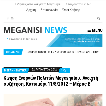
Ειδήσεις από και για το Μεγανήσι
7 Αυγούστου 2026
Αρχική
Επικοινωνία
Όροι Χρήσης
MENU
ΝΥΔΡΊ:ΠΙΆΣΤΗΚΑΝ ΣΤΟ ΞΎΛΟ ΟΙ ΙΔΙΟΚΤΉΤΕΣ ΤΟΥΡΙΣΤΙΚΏΝ ΣΚΑΦΏΝ.
FAKE NEWS ΓΙΑ ΤΟ ΛΙΓΝΙΤΙΚΌ ΣΤΑΘΜΌ ΠΤΟΛΕΜΑΪ́ΔΑ 5 ΚΑΙ ΤΗΝ ΕΝΕΡΓΕΙΑΚΉ ΑΣΦΆΛΕΙΑ ΤΗΣ ΧΏΡΑΣ
«ΧΏΡΟΣ COVID FREE» = «ΧΏΡΟΣ ΧΩΡΊΣ COVID»! ΑΥΤΌ ΠΟΥ ΚΑΝΕΊΣ ΔΕΝ ΈΧΕΙ ΤΟΛΜΉΣΕΙ ΝΑ ΡΩΤΉΣΕΙ
BREAKING
ΠΕΡΊ ΑΝΑΣΤΟΛΉΣ ΝΗΠΙΑΓΩΓΕΊΩΝ ΣΤΗ ΛΕΥΚΆΔΑ
ΠΑΡΑΙΤΉΘΗΚΕ Η ΑΝΤΙΔΉΜΑΡΧΟΣ ΠΟΛΙΤΙΣΜΟΎ ΜΕΓΑΝΗΣΊΟΥ Κ . ΕΥΑΓΓΕΛΊΑ ΜΕΛΆ. Η ΕΠΙΣΤΟΛΉ ΤΗΣ ΠΑΡΑΊΤΗΣΗΣ
ΝΥΔΡΊ:ΠΙΆΣΤΗΚΑΝ ΣΤΟ ΞΎΛΟ ΟΙ ΙΔΙΟΚΤΉΤΕΣ ΤΟΥΡΙΣΤΙΚΏΝ ΣΚΑΦΏΝ.
FAKE NEWS ΓΙΑ ΤΟ ΛΙΓΝΙΤΙΚΌ ΣΤΑΘΜΌ ΠΤΟΛΕΜΑΪ́ΔΑ 5 ΚΑΙ ΤΗΝ ΕΝΕΡΓΕΙΑΚΉ ΑΣΦΆΛΕΙΑ ΤΗΣ ΧΏΡΑΣ
22 ΑΥΓΟΎΣΤΟΥ 2012
ΜΕΓΑΝΗΣΙΩΤΙΚΑ
1
Κίνηση Ενεργών Πολιτών Μεγανησίου. Ανοιχτή
συζήτηση, Κατωμέρι 11/8/2012 – Μέρος Β΄