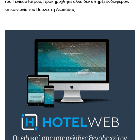
του Γενικού Ιατρού, προκηρύχθηκε αλλά δεν υπήρξε ενδιαφέρον,
επικοινωνία του Βουλευτή Λευκάδας