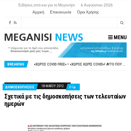
Ειδήσεις από και για το Μεγανήσι
6 Αυγούστου 2026
Αρχική
Επικοινωνία
Όροι Χρήσης
MENU
ΝΥΔΡΊ:ΠΙΆΣΤΗΚΑΝ ΣΤΟ ΞΎΛΟ ΟΙ ΙΔΙΟΚΤΉΤΕΣ ΤΟΥΡΙΣΤΙΚΏΝ ΣΚΑΦΏΝ.
FAKE NEWS ΓΙΑ ΤΟ ΛΙΓΝΙΤΙΚΌ ΣΤΑΘΜΌ ΠΤΟΛΕΜΑΪ́ΔΑ 5 ΚΑΙ ΤΗΝ ΕΝΕΡΓΕΙΑΚΉ ΑΣΦΆΛΕΙΑ ΤΗΣ ΧΏΡΑΣ
BREAKING
«ΧΏΡΟΣ COVID FREE» = «ΧΏΡΟΣ ΧΩΡΊΣ COVID»! ΑΥΤΌ ΠΟΥ ΚΑΝΕΊΣ ΔΕΝ ΈΧΕΙ ΤΟΛΜΉΣΕΙ ΝΑ ΡΩΤΉΣΕΙ
ΠΕΡΊ ΑΝΑΣΤΟΛΉΣ ΝΗΠΙΑΓΩΓΕΊΩΝ ΣΤΗ ΛΕΥΚΆΔΑ
ΠΑΡΑΙΤΉΘΗΚΕ Η ΑΝΤΙΔΉΜΑΡΧΟΣ ΠΟΛΙΤΙΣΜΟΎ ΜΕΓΑΝΗΣΊΟΥ Κ . ΕΥΑΓΓΕΛΊΑ ΜΕΛΆ. Η ΕΠΙΣΤΟΛΉ ΤΗΣ ΠΑΡΑΊΤΗΣΗΣ
ΝΥΔΡΊ:ΠΙΆΣΤΗΚΑΝ ΣΤΟ ΞΎΛΟ ΟΙ ΙΔΙΟΚΤΉΤΕΣ ΤΟΥΡΙΣΤΙΚΏΝ ΣΚΑΦΏΝ.
FAKE NEWS ΓΙΑ ΤΟ ΛΙΓΝΙΤΙΚΌ ΣΤΑΘΜΌ ΠΤΟΛΕΜΑΪ́ΔΑ 5 ΚΑΙ ΤΗΝ ΕΝΕΡΓΕΙΑΚΉ ΑΣΦΆΛΕΙΑ ΤΗΣ ΧΏΡΑΣ
18 ΜΑΪ́ΟΥ 2012
ΔΗΜΟΣΚΟΠΉΣΕΙΣ
0
Σχετικά με τις δημοσκοπήσεις των τελευταίων
ημερών