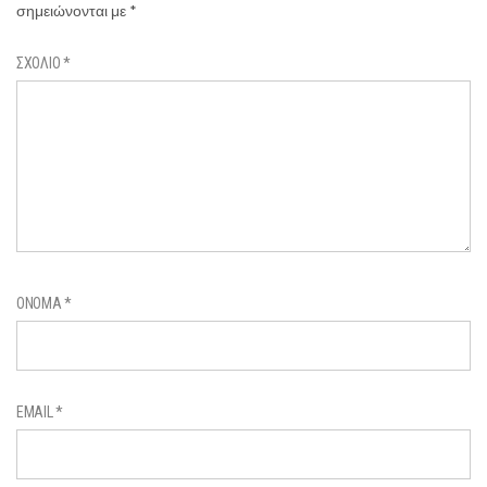
σημειώνονται με
*
ΣΧΌΛΙΟ
*
ΌΝΟΜΑ
*
EMAIL
*