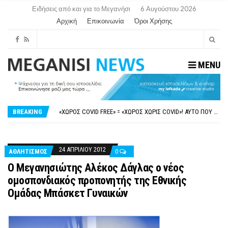
Ειδήσεις από και για το Μεγανήσι
6 Αυγούστου 2026
Αρχική
Επικοινωνία
Όροι Χρήσης
MENU
ΝΥΔΡΊ:ΠΙΆΣΤΗΚΑΝ ΣΤΟ ΞΎΛΟ ΟΙ ΙΔΙΟΚΤΉΤΕΣ ΤΟΥΡΙΣΤΙΚΏΝ ΣΚΑΦΏΝ.
FAKE NEWS ΓΙΑ ΤΟ ΛΙΓΝΙΤΙΚΌ ΣΤΑΘΜΌ ΠΤΟΛΕΜΑΪ́ΔΑ 5 ΚΑΙ ΤΗΝ ΕΝΕΡΓΕΙΑΚΉ ΑΣΦΆΛΕΙΑ ΤΗΣ ΧΏΡΑΣ
«ΧΏΡΟΣ COVID FREE» = «ΧΏΡΟΣ ΧΩΡΊΣ COVID»! ΑΥΤΌ ΠΟΥ ΚΑΝΕΊΣ ΔΕΝ ΈΧΕΙ ΤΟΛΜΉΣΕΙ ΝΑ ΡΩΤΉΣΕΙ
BREAKING
ΠΕΡΊ ΑΝΑΣΤΟΛΉΣ ΝΗΠΙΑΓΩΓΕΊΩΝ ΣΤΗ ΛΕΥΚΆΔΑ
ΠΑΡΑΙΤΉΘΗΚΕ Η ΑΝΤΙΔΉΜΑΡΧΟΣ ΠΟΛΙΤΙΣΜΟΎ ΜΕΓΑΝΗΣΊΟΥ Κ . ΕΥΑΓΓΕΛΊΑ ΜΕΛΆ. Η ΕΠΙΣΤΟΛΉ ΤΗΣ ΠΑΡΑΊΤΗΣΗΣ
ΝΥΔΡΊ:ΠΙΆΣΤΗΚΑΝ ΣΤΟ ΞΎΛΟ ΟΙ ΙΔΙΟΚΤΉΤΕΣ ΤΟΥΡΙΣΤΙΚΏΝ ΣΚΑΦΏΝ.
FAKE NEWS ΓΙΑ ΤΟ ΛΙΓΝΙΤΙΚΌ ΣΤΑΘΜΌ ΠΤΟΛΕΜΑΪ́ΔΑ 5 ΚΑΙ ΤΗΝ ΕΝΕΡΓΕΙΑΚΉ ΑΣΦΆΛΕΙΑ ΤΗΣ ΧΏΡΑΣ
24 ΑΠΡΙΛΊΟΥ 2012
ΑΘΛΗΤΙΣΜΌΣ
0
Ο Μεγανησιώτης Αλέκος Δάγλας ο νέος
ομοσπονδιακός προπονητής της Εθνικής
Oμάδας Μπάσκετ Γυναικών