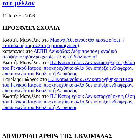
στο μέλλον
11 Ιουλίου 2026
ΠΡΟΣΦΑΤΑ ΣΧΟΛΙΑ
Κωστής Μαργέλης
στο
Mαρίνα Αθερινού: Θα προχωρήσει η
κατασκευή της αλλά τμηματικά(video)
καπετανιος
στο
ΔΕΠΠ Λευκάδας: Διόρισαν τον μοναδικό
υποψήφιο πρόεδρο χωρίς εκλογική διαδικασία!
Κωστής Μαργέλης
στο
Π.Ι Κατωμερίου: Δεν καταργήθηκε η θέση
του Γενικού Ιατρού, προκηρύχθηκε αλλά δεν υπήρξε ενδιαφέρον,
επικοινωνία του Βουλευτή Λευκάδας
Γαβρίλης Γιώργος
στο
Π.Ι Κατωμερίου: Δεν καταργήθηκε η θέση
του Γενικού Ιατρού, προκηρύχθηκε αλλά δεν υπήρξε ενδιαφέρον,
επικοινωνία του Βουλευτή Λευκάδας
Κωστής Μαργέλης
στο
Π.Ι Κατωμερίου: Δεν καταργήθηκε η θέση
του Γενικού Ιατρού, προκηρύχθηκε αλλά δεν υπήρξε ενδιαφέρον,
επικοινωνία του Βουλευτή Λευκάδας
ΔΗΜΟΦΙΛΗ ΑΡΘΡΑ ΤΗΣ ΕΒΔΟΜΑΔΑΣ