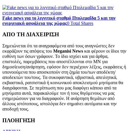
Fake news για το λιγνιτικό σταθμό Πτολεμαΐδα 5 και την
ενεργειακή ασφάλεια της χώρας
0 Total Shares
ΑΠΟ ΤΗ ΔΙΑΧΕΙΡΙΣΗ
Σημειώνεται ότι τα αναγραφόμενα από τους αναγνώστες δεν
εκφράζουν τις απόψεις του
Meganisi News
και φέρουν οι ίδιοι την
ευθύνη των όσων γράφουν. Το ίδιο ισχύει και για άρθρα,
επιστολές, παρεμβάσεις που αποστέλλονται στο ΜΝ για
δημοσίευση/ανάρτηση, εφόσον δεν περιέχουν λέξεις, εκφράσεις ή
υπονοούμενα που αποσκοπούν στη ζημία του/των αποδέκτη/
αποδεκτών του/τους. Τα συκοφαντικά, υβριστικά, απειλητικά,
εκβιαστικά, ρατσιστικά ή κοινωνικού αποκλεισμού μηνύματα θα
διαγράφονται. Σε περίπτωση που μας διαφύγει κάποιο από τα
μηνύματα αυτά, παρακαλούμε τον ή τους θιγόμενους να μας
ενημερώσουν για να διαγραφούν. Η ανάρτηση θεμάτων από
άλλους ιστότοπους, ιστολόγια δεν σημαίνει αυτόματα και την
αποδοχή τους.
ΠΛΟΗΓΗΣΗ