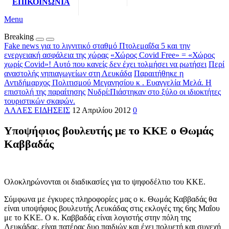
ΕΠΙΚΟΙΝΩΝΙΑ
Menu
Breaking
Fake news για το λιγνιτικό σταθμό Πτολεμαΐδα 5 και την
ενεργειακή ασφάλεια της χώρας
«Χώρος Covid Free» = «Χώρος
χωρίς Covid»! Αυτό που κανείς δεν έχει τολμήσει να ρωτήσει
Περί
αναστολής νηπιαγωγείων στη Λευκάδα
Παραιτήθηκε η
Αντιδήμαρχος Πολιτισμού Μεγανησίου κ . Ευαγγελία Μελά. Η
επιστολή της παραίτησης
Νυδρί:Πιάστηκαν στο ξύλο οι ιδιοκτήτες
τουριστικών σκαφών.
ΑΛΛΕΣ ΕΙΔΗΣΕΙΣ
12 Απριλίου 2012
0
Υποψήφιος βουλευτής με το ΚΚΕ ο Θωμάς
Καββαδάς
Ολοκληρώνονται οι διαδικασίες για το ψηφοδέλτιο του ΚΚΕ.
Σύμφωνα με έγκυρες πληροφορίες μας ο κ. Θωμάς Καββαδάς θα
είναι υποψήφιος βουλευτής Λευκάδας στις εκλογές της 6ης Μαΐου
με το ΚΚΕ. Ο κ. Καββαδάς είναι λογιστής στην πόλη της
Λευκάδας, είναι πατέρας δυο παιδιών και έχει πολυετή και συνεχή