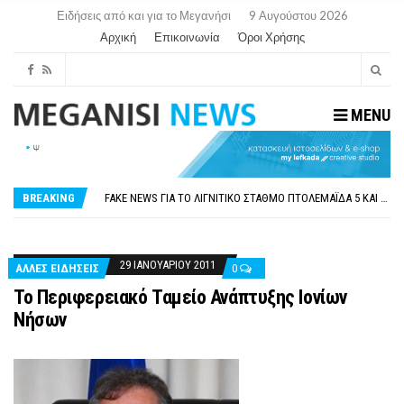
Ειδήσεις από και για το Μεγανήσι
9 Αυγούστου 2026
Αρχική
Επικοινωνία
Όροι Χρήσης
MENU
ΠΑΡΑΙΤΉΘΗΚΕ Η ΑΝΤΙΔΉΜΑΡΧΟΣ ΠΟΛΙΤΙΣΜΟΎ ΜΕΓΑΝΗΣΊΟΥ Κ . ΕΥΑΓΓΕΛΊΑ ΜΕΛΆ. Η ΕΠΙΣΤΟΛΉ ΤΗΣ ΠΑΡΑΊΤΗΣΗΣ
ΟΡΙΣΤΙΚΆ ΧΩΡΊΣ ΑΚΤΟΠΛΟΙΚΗ ΣΎΝΔΕΣΗ ΦΈΤΟΣ ΤΟ ΚΑΛΟΚΑΊΡΙ ΤΑ ΙΌΝΙΑ
FAKE NEWS ΓΙΑ ΤΟ ΛΙΓΝΙΤΙΚΌ ΣΤΑΘΜΌ ΠΤΟΛΕΜΑΪ́ΔΑ 5 ΚΑΙ ΤΗΝ ΕΝΕΡΓΕΙΑΚΉ ΑΣΦΆΛΕΙΑ ΤΗΣ ΧΏΡΑΣ
BREAKING
«ΧΏΡΟΣ COVID FREE» = «ΧΏΡΟΣ ΧΩΡΊΣ COVID»! ΑΥΤΌ ΠΟΥ ΚΑΝΕΊΣ ΔΕΝ ΈΧΕΙ ΤΟΛΜΉΣΕΙ ΝΑ ΡΩΤΉΣΕΙ
ΠΕΡΊ ΑΝΑΣΤΟΛΉΣ ΝΗΠΙΑΓΩΓΕΊΩΝ ΣΤΗ ΛΕΥΚΆΔΑ
ΠΑΡΑΙΤΉΘΗΚΕ Η ΑΝΤΙΔΉΜΑΡΧΟΣ ΠΟΛΙΤΙΣΜΟΎ ΜΕΓΑΝΗΣΊΟΥ Κ . ΕΥΑΓΓΕΛΊΑ ΜΕΛΆ. Η ΕΠΙΣΤΟΛΉ ΤΗΣ ΠΑΡΑΊΤΗΣΗΣ
ΟΡΙΣΤΙΚΆ ΧΩΡΊΣ ΑΚΤΟΠΛΟΙΚΗ ΣΎΝΔΕΣΗ ΦΈΤΟΣ ΤΟ ΚΑΛΟΚΑΊΡΙ ΤΑ ΙΌΝΙΑ
29 ΙΑΝΟΥΑΡΊΟΥ 2011
ΑΛΛΕΣ ΕΙΔΗΣΕΙΣ
0
Το Περιφερειακό Ταμείο Ανάπτυξης Ιονίων
Νήσων