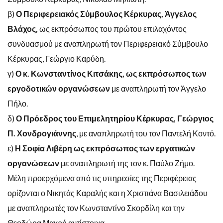
β)
Ο Περιφερειακός Σύμβουλος Κέρκυρας, Άγγελος
Βλάχος,
ως εκπρόσωπος του πρώτου επιλαχόντος
συνδυασμού με αναπληρωτή τον Περιφερειακό Σύμβουλο
Κέρκυρας, Γεώργιο Καρύδη.
γ)
Ο κ. Κωνσταντίνος Κιτσάκης, ως εκπρόσωπος των
εργοδοτικών οργανώσεων
με αναπληρωτή τον Άγγελο
Πήλο.
δ)
Ο Πρόεδρος του Επιμελητηρίου Κέρκυρας, Γεώργιος
Π. Χονδρογιάννης
, με αναπληρωτή του τον Παντελή Κοντό.
ε)
Η Σοφία Λιβέρη ως εκπρόσωπος των εργατικών
οργανώσεων
με αναπληρωτή της τον κ. Παύλο Ζήμο.
Μέλη προερχόμενα από τις υπηρεσίες της Περιφέρειας
ορίζονται ο Νικητάς Καραλής και η Χριστιάνα Βασιλειάδου
με αναπληρωτές τον Κωνσταντίνο Σκορδίλη και την
Θεοδώρα Μακρή αντίστοιχα.