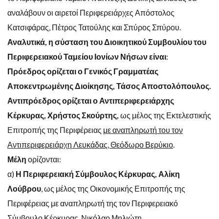
αναλάβουν οι αιρετοί Περιφερειάρχες Απόστολος
Κατσιφάρας, Πέτρος Τατούλης και Σπύρος Σπύρου.
Αναλυτικά, η σύσταση του Διοικητικού Συμβουλίου του
Περιφερειακού Ταμείου Ιονίων Νήσων είναι
:
Πρόεδρος ο
ρίζεται ο Γενικός Γραμματέας
Αποκεντρωμένης Διοίκησης, Τάσος Αποστολόπουλος.
Αντιπρόεδρος ορίζεται ο Αντιπεριφερειάρχης
Κέρκυρας, Χρήστος Σκούρτης,
ως μέλος της Εκτελεστικής
Επιτροπής της Περιφέρειας
με αναπληρωτή του τον
Αντιπεριφερειάρχη Λευκάδας, Θεόδωρο Βερύκιο
.
Μέλη
ορίζονται:
α)
Η Περιφερειακή Σύμβουλος Κέρκυρας, Αλίκη
Λούβρου
, ως μέλος της Οικονομικής Επιτροπής της
Περιφέρειας με αναπληρωτή της τον Περιφερειακό
Σύμβουλο Κέρκυρας, Νικόλαο Μηλιώτη.