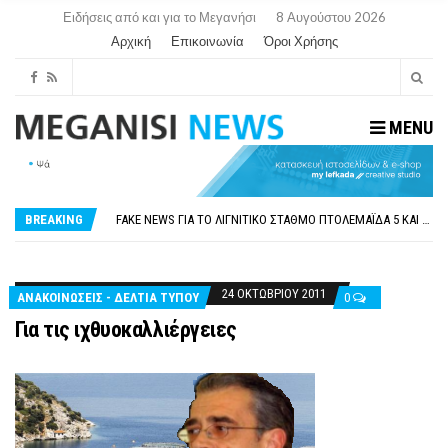
Ειδήσεις από και για το Μεγανήσι
8 Αυγούστου 2026
Αρχική
Επικοινωνία
Όροι Χρήσης
MENU
ΠΑΡΑΙΤΉΘΗΚΕ Η ΑΝΤΙΔΉΜΑΡΧΟΣ ΠΟΛΙΤΙΣΜΟΎ ΜΕΓΑΝΗΣΊΟΥ Κ . ΕΥΑΓΓΕΛΊΑ ΜΕΛΆ. Η ΕΠΙΣΤΟΛΉ ΤΗΣ ΠΑΡΑΊΤΗΣΗΣ
ΟΡΙΣΤΙΚΆ ΧΩΡΊΣ ΑΚΤΟΠΛΟΙΚΗ ΣΎΝΔΕΣΗ ΦΈΤΟΣ ΤΟ ΚΑΛΟΚΑΊΡΙ ΤΑ ΙΌΝΙΑ
FAKE NEWS ΓΙΑ ΤΟ ΛΙΓΝΙΤΙΚΌ ΣΤΑΘΜΌ ΠΤΟΛΕΜΑΪ́ΔΑ 5 ΚΑΙ ΤΗΝ ΕΝΕΡΓΕΙΑΚΉ ΑΣΦΆΛΕΙΑ ΤΗΣ ΧΏΡΑΣ
BREAKING
«ΧΏΡΟΣ COVID FREE» = «ΧΏΡΟΣ ΧΩΡΊΣ COVID»! ΑΥΤΌ ΠΟΥ ΚΑΝΕΊΣ ΔΕΝ ΈΧΕΙ ΤΟΛΜΉΣΕΙ ΝΑ ΡΩΤΉΣΕΙ
ΠΕΡΊ ΑΝΑΣΤΟΛΉΣ ΝΗΠΙΑΓΩΓΕΊΩΝ ΣΤΗ ΛΕΥΚΆΔΑ
ΠΑΡΑΙΤΉΘΗΚΕ Η ΑΝΤΙΔΉΜΑΡΧΟΣ ΠΟΛΙΤΙΣΜΟΎ ΜΕΓΑΝΗΣΊΟΥ Κ . ΕΥΑΓΓΕΛΊΑ ΜΕΛΆ. Η ΕΠΙΣΤΟΛΉ ΤΗΣ ΠΑΡΑΊΤΗΣΗΣ
ΟΡΙΣΤΙΚΆ ΧΩΡΊΣ ΑΚΤΟΠΛΟΙΚΗ ΣΎΝΔΕΣΗ ΦΈΤΟΣ ΤΟ ΚΑΛΟΚΑΊΡΙ ΤΑ ΙΌΝΙΑ
24 ΟΚΤΩΒΡΊΟΥ 2011
ΑΝΑΚΟΙΝΩΣΕΙΣ - ΔΕΛΤΙΑ ΤΥΠΟΥ
0
Για τις ιχθυοκαλλιέργειες