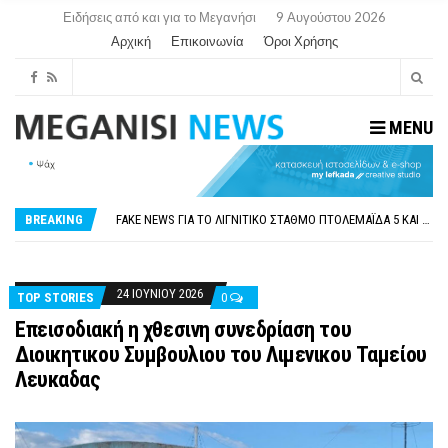
Ειδήσεις από και για το Μεγανήσι
9 Αυγούστου 2026
Αρχική
Επικοινωνία
Όροι Χρήσης
MENU
ΠΑΡΑΙΤΉΘΗΚΕ Η ΑΝΤΙΔΉΜΑΡΧΟΣ ΠΟΛΙΤΙΣΜΟΎ ΜΕΓΑΝΗΣΊΟΥ Κ . ΕΥΑΓΓΕΛΊΑ ΜΕΛΆ. Η ΕΠΙΣΤΟΛΉ ΤΗΣ ΠΑΡΑΊΤΗΣΗΣ
ΟΡΙΣΤΙΚΆ ΧΩΡΊΣ ΑΚΤΟΠΛΟΙΚΗ ΣΎΝΔΕΣΗ ΦΈΤΟΣ ΤΟ ΚΑΛΟΚΑΊΡΙ ΤΑ ΙΌΝΙΑ
FAKE NEWS ΓΙΑ ΤΟ ΛΙΓΝΙΤΙΚΌ ΣΤΑΘΜΌ ΠΤΟΛΕΜΑΪ́ΔΑ 5 ΚΑΙ ΤΗΝ ΕΝΕΡΓΕΙΑΚΉ ΑΣΦΆΛΕΙΑ ΤΗΣ ΧΏΡΑΣ
BREAKING
«ΧΏΡΟΣ COVID FREE» = «ΧΏΡΟΣ ΧΩΡΊΣ COVID»! ΑΥΤΌ ΠΟΥ ΚΑΝΕΊΣ ΔΕΝ ΈΧΕΙ ΤΟΛΜΉΣΕΙ ΝΑ ΡΩΤΉΣΕΙ
ΠΕΡΊ ΑΝΑΣΤΟΛΉΣ ΝΗΠΙΑΓΩΓΕΊΩΝ ΣΤΗ ΛΕΥΚΆΔΑ
ΠΑΡΑΙΤΉΘΗΚΕ Η ΑΝΤΙΔΉΜΑΡΧΟΣ ΠΟΛΙΤΙΣΜΟΎ ΜΕΓΑΝΗΣΊΟΥ Κ . ΕΥΑΓΓΕΛΊΑ ΜΕΛΆ. Η ΕΠΙΣΤΟΛΉ ΤΗΣ ΠΑΡΑΊΤΗΣΗΣ
ΟΡΙΣΤΙΚΆ ΧΩΡΊΣ ΑΚΤΟΠΛΟΙΚΗ ΣΎΝΔΕΣΗ ΦΈΤΟΣ ΤΟ ΚΑΛΟΚΑΊΡΙ ΤΑ ΙΌΝΙΑ
24 ΙΟΥΝΊΟΥ 2026
TOP STORIES
0
Επεισοδιακή η χθεσινη συνεδρίαση του
Διοικητικου Συμβουλιου του Λιμενικου Ταμείου
Λευκαδας