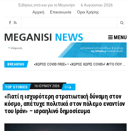
Ειδήσεις από και για το Μεγανήσι
6 Αυγούστου 2026
Αρχική
Επικοινωνία
Όροι Χρήσης
MENU
ΝΥΔΡΊ:ΠΙΆΣΤΗΚΑΝ ΣΤΟ ΞΎΛΟ ΟΙ ΙΔΙΟΚΤΉΤΕΣ ΤΟΥΡΙΣΤΙΚΏΝ ΣΚΑΦΏΝ.
FAKE NEWS ΓΙΑ ΤΟ ΛΙΓΝΙΤΙΚΌ ΣΤΑΘΜΌ ΠΤΟΛΕΜΑΪ́ΔΑ 5 ΚΑΙ ΤΗΝ ΕΝΕΡΓΕΙΑΚΉ ΑΣΦΆΛΕΙΑ ΤΗΣ ΧΏΡΑΣ
«ΧΏΡΟΣ COVID FREE» = «ΧΏΡΟΣ ΧΩΡΊΣ COVID»! ΑΥΤΌ ΠΟΥ ΚΑΝΕΊΣ ΔΕΝ ΈΧΕΙ ΤΟΛΜΉΣΕΙ ΝΑ ΡΩΤΉΣΕΙ
BREAKING
ΠΕΡΊ ΑΝΑΣΤΟΛΉΣ ΝΗΠΙΑΓΩΓΕΊΩΝ ΣΤΗ ΛΕΥΚΆΔΑ
ΠΑΡΑΙΤΉΘΗΚΕ Η ΑΝΤΙΔΉΜΑΡΧΟΣ ΠΟΛΙΤΙΣΜΟΎ ΜΕΓΑΝΗΣΊΟΥ Κ . ΕΥΑΓΓΕΛΊΑ ΜΕΛΆ. Η ΕΠΙΣΤΟΛΉ ΤΗΣ ΠΑΡΑΊΤΗΣΗΣ
ΝΥΔΡΊ:ΠΙΆΣΤΗΚΑΝ ΣΤΟ ΞΎΛΟ ΟΙ ΙΔΙΟΚΤΉΤΕΣ ΤΟΥΡΙΣΤΙΚΏΝ ΣΚΑΦΏΝ.
FAKE NEWS ΓΙΑ ΤΟ ΛΙΓΝΙΤΙΚΌ ΣΤΑΘΜΌ ΠΤΟΛΕΜΑΪ́ΔΑ 5 ΚΑΙ ΤΗΝ ΕΝΕΡΓΕΙΑΚΉ ΑΣΦΆΛΕΙΑ ΤΗΣ ΧΏΡΑΣ
16 ΙΟΥΝΊΟΥ 2026
TOP STORIES
0
«Γιατί η ισχυρότερη στρατιωτική δύναμη στον
κόσμο, απέτυχε πολιτικά στον πόλεμο εναντίον
του Ιράν» – ισραηλινό δημοσίευμα