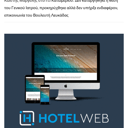
Κωστής Μαργέλης
στο
Π.Ι Κατωμερίου: Δεν καταργήθηκε η θέση
του Γενικού Ιατρού, προκηρύχθηκε αλλά δεν υπήρξε ενδιαφέρον,
επικοινωνία του Βουλευτή Λευκάδας