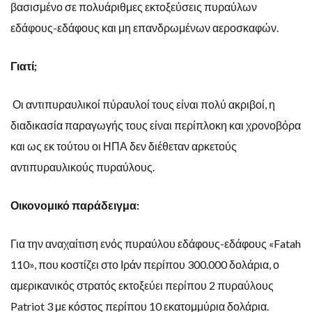
βασισμένο σε πολυάριθμες εκτοξεύσεις πυραύλων
εδάφους-εδάφους και μη επανδρωμένων αεροσκαφών.
Γιατί;
Οι αντιπυραυλικοί πύραυλοί τους είναι πολύ ακριβοί, η
διαδικασία παραγωγής τους είναι περίπλοκη και χρονοβόρα
και ως εκ τούτου οι ΗΠΑ δεν διέθεταν αρκετούς
αντιπυραυλικούς πυραύλους.
Οικονομικό παράδειγμα:
Για την αναχαίτιση ενός πυραύλου εδάφους-εδάφους «Fatah
110», που κοστίζει στο Ιράν περίπου 300.000 δολάρια, ο
αμερικανικός στρατός εκτοξεύει περίπου 2 πυραύλους
Patriot 3 με κόστος περίπου 10 εκατομμύρια δολάρια.