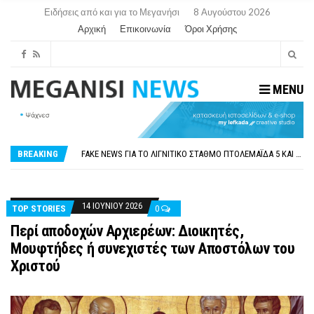
Ειδήσεις από και για το Μεγανήσι
8 Αυγούστου 2026
Αρχική
Επικοινωνία
Όροι Χρήσης
MENU
ΠΑΡΑΙΤΉΘΗΚΕ Η ΑΝΤΙΔΉΜΑΡΧΟΣ ΠΟΛΙΤΙΣΜΟΎ ΜΕΓΑΝΗΣΊΟΥ Κ . ΕΥΑΓΓΕΛΊΑ ΜΕΛΆ. Η ΕΠΙΣΤΟΛΉ ΤΗΣ ΠΑΡΑΊΤΗΣΗΣ
ΟΡΙΣΤΙΚΆ ΧΩΡΊΣ ΑΚΤΟΠΛΟΙΚΗ ΣΎΝΔΕΣΗ ΦΈΤΟΣ ΤΟ ΚΑΛΟΚΑΊΡΙ ΤΑ ΙΌΝΙΑ
FAKE NEWS ΓΙΑ ΤΟ ΛΙΓΝΙΤΙΚΌ ΣΤΑΘΜΌ ΠΤΟΛΕΜΑΪ́ΔΑ 5 ΚΑΙ ΤΗΝ ΕΝΕΡΓΕΙΑΚΉ ΑΣΦΆΛΕΙΑ ΤΗΣ ΧΏΡΑΣ
BREAKING
«ΧΏΡΟΣ COVID FREE» = «ΧΏΡΟΣ ΧΩΡΊΣ COVID»! ΑΥΤΌ ΠΟΥ ΚΑΝΕΊΣ ΔΕΝ ΈΧΕΙ ΤΟΛΜΉΣΕΙ ΝΑ ΡΩΤΉΣΕΙ
ΠΕΡΊ ΑΝΑΣΤΟΛΉΣ ΝΗΠΙΑΓΩΓΕΊΩΝ ΣΤΗ ΛΕΥΚΆΔΑ
ΠΑΡΑΙΤΉΘΗΚΕ Η ΑΝΤΙΔΉΜΑΡΧΟΣ ΠΟΛΙΤΙΣΜΟΎ ΜΕΓΑΝΗΣΊΟΥ Κ . ΕΥΑΓΓΕΛΊΑ ΜΕΛΆ. Η ΕΠΙΣΤΟΛΉ ΤΗΣ ΠΑΡΑΊΤΗΣΗΣ
ΟΡΙΣΤΙΚΆ ΧΩΡΊΣ ΑΚΤΟΠΛΟΙΚΗ ΣΎΝΔΕΣΗ ΦΈΤΟΣ ΤΟ ΚΑΛΟΚΑΊΡΙ ΤΑ ΙΌΝΙΑ
14 ΙΟΥΝΊΟΥ 2026
TOP STORIES
0
Περί αποδοχών Αρχιερέων: Διοικητές,
Μουφτήδες ή συνεχιστές των Αποστόλων του
Χριστού