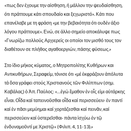
«πως δεν έχουμε την αίσθηση, ή μάλλον την ψευδαίσθηση,
ότι πράττουμε κάτι σπουδαίο και ξεχωριστό». Κάτι που
επανέλαβε με τη φράση «με την βεβαιότητα ότι ουδέν άξιο
λόγου πράττουμε». Ενώ, σε άλλο σημείο αποκάλυψε πως
«Γνωρίζω πολλούς Αρχιερείς οι οποίοι τον μισθό τους τον
διαθέτουν σε πλήθος αγαθοεργιών, πάσης φύσεως.»
Στο ίδιο μήκος κύματος, ο Μητροπολίτης Κυθήρων και
Αντικυθήρων, Σεραφείμ, τόνισε ότι «μέ ἐκφράζουν ἀπόλυτα
τά ὅσα γράφει στούς Χριστιανούς τῶν Φιλίππων (σημ.
Καβάλας) ὁ Ἀπ. Παύλος: «…ἐγώ ἔμαθον ἐν οἷς εἰμι αὐτάρκης
εἶναι. Οἶδα καί ταπεινοῦσθαι οἶδα καί περισσεύειν· ἐν παντί
καί ἐν πᾶσι μεμύημαι καί χορτάζεσθαι καί πεινᾶν, καί
περισσεύειν καί ὑστερεῖσθαι· πάντα ἰσχύω ἐν τῷ
ἐνδυναμοῦντί με Χριστῷ» (Φιλιπ. 4, 11-13).»