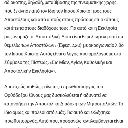
αδιάκοπης, δηλαδή, μεταβίβασης της πνευματικής χάρης,
που ξεκίνησε από τον ίδιο τον Ιησού Χριστό προς τους
Αποστόλους και από αυτούς στους πρώτους επισκόπους
και έπειτα στους διαδόχους τους. Για αυτό και η Εκκλησία
μας ονομάζεται Αποστολική. Διότι είναι θεμελιωμένη «επί τω
θεμελίω των Αποστόλων» (Εφεσ. 2,20), με ακρογωνιαίο λίθο
τον Ιησού Χριστό. Αυτός είναι ο λόγος που ομολογούμε στο
Σύμβολο της Πίστεως: «Εις Μίαν, Αγίαν, Καθολι­κήν και
Αποστολικήν Εκκλησίαν».
Δυστυχώς, καθώς φαίνεται, ο πρωθυπουργός του
Ορθόδοξου έθνους μας δυσκολεύεται ή αδυνατεί να
κατανοήσει την Αποστολική Διαδοχή των Μητροπολιτών. Το
ίδιο όμως και πολλοί από εμάς. Για αυτό και εκλέχτηκε
πρωθυπουργός. Αυτό που, προφανώς, αντιλαμβάνεται είναι