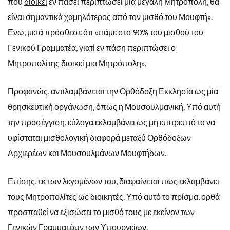
που
διοικεί
εν πάσει περιπτώσει μια μεγάλη Μητρόπολη, θα
είναι σημαντικά χαμηλότερος από τον μισθό του Μουφτή».
Ενώ, μετά πρόσθεσε ότι «πάμε στο 90% του μισθού του
Γενικού Γραμματέα, γιατί εν πάση περιπτώσει ο
Μητροπολίτης
διοικεί
μια Μητρόπολη».
Προφανώς, αντιλαμβάνεται την Ορθόδοξη Εκκλησία ως μία
θρησκευτική οργάνωση, όπως η Μουσουλμανική. Υπό αυτή
την προσέγγιση, εύλογα εκλαμβάνει ως μη επιτρεπτό το να
υφίσταται μισθολογική διαφορά μεταξύ Ορθόδοξων
Αρχιερέων και Μουσουλμάνων Μουφτήδων.
Επίσης, εκ των λεγομένων του, διαφαίνεται πως εκλαμβάνει
τους Μητροπολίτες ως διοικητές. Υπό αυτό το πρίσμα, ορθά
προσπαθεί να εξισώσει το μισθό τους με εκείνον των
Γενικών Γραμματέων των Υπουργείων.