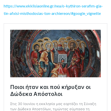
https://www.ekklisiaonline.gr/nea/o-kythiron-serafim-gia-
tin-afxisi-misthodosias-ton-archiereon/#google_vignette