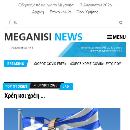
Ειδήσεις από και για το Μεγανήσι
7 Αυγούστου 2026
Αρχική
Επικοινωνία
Όροι Χρήσης
MENU
ΝΥΔΡΊ:ΠΙΆΣΤΗΚΑΝ ΣΤΟ ΞΎΛΟ ΟΙ ΙΔΙΟΚΤΉΤΕΣ ΤΟΥΡΙΣΤΙΚΏΝ ΣΚΑΦΏΝ.
FAKE NEWS ΓΙΑ ΤΟ ΛΙΓΝΙΤΙΚΌ ΣΤΑΘΜΌ ΠΤΟΛΕΜΑΪ́ΔΑ 5 ΚΑΙ ΤΗΝ ΕΝΕΡΓΕΙΑΚΉ ΑΣΦΆΛΕΙΑ ΤΗΣ ΧΏΡΑΣ
«ΧΏΡΟΣ COVID FREE» = «ΧΏΡΟΣ ΧΩΡΊΣ COVID»! ΑΥΤΌ ΠΟΥ ΚΑΝΕΊΣ ΔΕΝ ΈΧΕΙ ΤΟΛΜΉΣΕΙ ΝΑ ΡΩΤΉΣΕΙ
BREAKING
ΠΕΡΊ ΑΝΑΣΤΟΛΉΣ ΝΗΠΙΑΓΩΓΕΊΩΝ ΣΤΗ ΛΕΥΚΆΔΑ
ΠΑΡΑΙΤΉΘΗΚΕ Η ΑΝΤΙΔΉΜΑΡΧΟΣ ΠΟΛΙΤΙΣΜΟΎ ΜΕΓΑΝΗΣΊΟΥ Κ . ΕΥΑΓΓΕΛΊΑ ΜΕΛΆ. Η ΕΠΙΣΤΟΛΉ ΤΗΣ ΠΑΡΑΊΤΗΣΗΣ
ΝΥΔΡΊ:ΠΙΆΣΤΗΚΑΝ ΣΤΟ ΞΎΛΟ ΟΙ ΙΔΙΟΚΤΉΤΕΣ ΤΟΥΡΙΣΤΙΚΏΝ ΣΚΑΦΏΝ.
FAKE NEWS ΓΙΑ ΤΟ ΛΙΓΝΙΤΙΚΌ ΣΤΑΘΜΌ ΠΤΟΛΕΜΑΪ́ΔΑ 5 ΚΑΙ ΤΗΝ ΕΝΕΡΓΕΙΑΚΉ ΑΣΦΆΛΕΙΑ ΤΗΣ ΧΏΡΑΣ
4 ΙΟΥΝΊΟΥ 2026
TOP STORIES
0
Χρέη και χρέη …