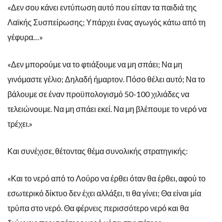
«Δεν σου κάνει εντύπωση αυτό που είπαν τα παιδιά της
Λαϊκής Συσπείρωσης; Υπάρχει ένας αγωγός κάτω από τη
γέφυρα…»
«Δεν μπορούμε να το φτιάξουμε να μη σπάει; Να μη
γινόμαστε γέλιο; Δηλαδή ήμαρτον. Πόσο θέλει αυτό; Να το
βάλουμε σε έναν προϋπολογισμό 50-100 χιλιάδες να
τελειώνουμε. Να μη σπάει εκεί. Να μη βλέπουμε το νερό να
τρέχει.»
Και συνέχισε, θέτοντας θέμα συνολικής στρατηγικής:
«Και το νερό από το Λούρο να έρθει όταν θα έρθει, αφού το
εσωτερικό δίκτυο δεν έχει αλλάξει, τι θα γίνει; Θα είναι μία
τρύπα στο νερό. Θα φέρνεις περισσότερο νερό και θα