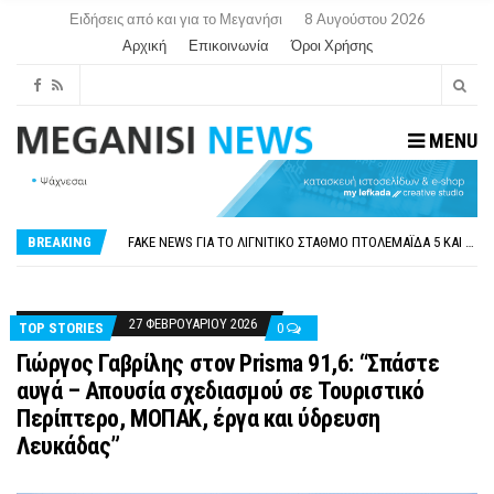
Ειδήσεις από και για το Μεγανήσι
8 Αυγούστου 2026
Αρχική
Επικοινωνία
Όροι Χρήσης
MENU
ΠΑΡΑΙΤΉΘΗΚΕ Η ΑΝΤΙΔΉΜΑΡΧΟΣ ΠΟΛΙΤΙΣΜΟΎ ΜΕΓΑΝΗΣΊΟΥ Κ . ΕΥΑΓΓΕΛΊΑ ΜΕΛΆ. Η ΕΠΙΣΤΟΛΉ ΤΗΣ ΠΑΡΑΊΤΗΣΗΣ
ΟΡΙΣΤΙΚΆ ΧΩΡΊΣ ΑΚΤΟΠΛΟΙΚΗ ΣΎΝΔΕΣΗ ΦΈΤΟΣ ΤΟ ΚΑΛΟΚΑΊΡΙ ΤΑ ΙΌΝΙΑ
FAKE NEWS ΓΙΑ ΤΟ ΛΙΓΝΙΤΙΚΌ ΣΤΑΘΜΌ ΠΤΟΛΕΜΑΪ́ΔΑ 5 ΚΑΙ ΤΗΝ ΕΝΕΡΓΕΙΑΚΉ ΑΣΦΆΛΕΙΑ ΤΗΣ ΧΏΡΑΣ
BREAKING
«ΧΏΡΟΣ COVID FREE» = «ΧΏΡΟΣ ΧΩΡΊΣ COVID»! ΑΥΤΌ ΠΟΥ ΚΑΝΕΊΣ ΔΕΝ ΈΧΕΙ ΤΟΛΜΉΣΕΙ ΝΑ ΡΩΤΉΣΕΙ
ΠΕΡΊ ΑΝΑΣΤΟΛΉΣ ΝΗΠΙΑΓΩΓΕΊΩΝ ΣΤΗ ΛΕΥΚΆΔΑ
ΠΑΡΑΙΤΉΘΗΚΕ Η ΑΝΤΙΔΉΜΑΡΧΟΣ ΠΟΛΙΤΙΣΜΟΎ ΜΕΓΑΝΗΣΊΟΥ Κ . ΕΥΑΓΓΕΛΊΑ ΜΕΛΆ. Η ΕΠΙΣΤΟΛΉ ΤΗΣ ΠΑΡΑΊΤΗΣΗΣ
ΟΡΙΣΤΙΚΆ ΧΩΡΊΣ ΑΚΤΟΠΛΟΙΚΗ ΣΎΝΔΕΣΗ ΦΈΤΟΣ ΤΟ ΚΑΛΟΚΑΊΡΙ ΤΑ ΙΌΝΙΑ
27 ΦΕΒΡΟΥΑΡΊΟΥ 2026
TOP STORIES
0
Γιώργος Γαβρίλης στον Prisma 91,6: “Σπάστε
αυγά – Απουσία σχεδιασμού σε Τουριστικό
Περίπτερο, ΜΟΠΑΚ, έργα και ύδρευση
Λευκάδας”