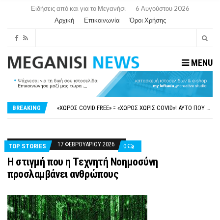
Ειδήσεις από και για το Μεγανήσι
6 Αυγούστου 2026
Αρχική
Επικοινωνία
Όροι Χρήσης
MENU
ΝΥΔΡΊ:ΠΙΆΣΤΗΚΑΝ ΣΤΟ ΞΎΛΟ ΟΙ ΙΔΙΟΚΤΉΤΕΣ ΤΟΥΡΙΣΤΙΚΏΝ ΣΚΑΦΏΝ.
FAKE NEWS ΓΙΑ ΤΟ ΛΙΓΝΙΤΙΚΌ ΣΤΑΘΜΌ ΠΤΟΛΕΜΑΪ́ΔΑ 5 ΚΑΙ ΤΗΝ ΕΝΕΡΓΕΙΑΚΉ ΑΣΦΆΛΕΙΑ ΤΗΣ ΧΏΡΑΣ
«ΧΏΡΟΣ COVID FREE» = «ΧΏΡΟΣ ΧΩΡΊΣ COVID»! ΑΥΤΌ ΠΟΥ ΚΑΝΕΊΣ ΔΕΝ ΈΧΕΙ ΤΟΛΜΉΣΕΙ ΝΑ ΡΩΤΉΣΕΙ
BREAKING
ΠΕΡΊ ΑΝΑΣΤΟΛΉΣ ΝΗΠΙΑΓΩΓΕΊΩΝ ΣΤΗ ΛΕΥΚΆΔΑ
ΠΑΡΑΙΤΉΘΗΚΕ Η ΑΝΤΙΔΉΜΑΡΧΟΣ ΠΟΛΙΤΙΣΜΟΎ ΜΕΓΑΝΗΣΊΟΥ Κ . ΕΥΑΓΓΕΛΊΑ ΜΕΛΆ. Η ΕΠΙΣΤΟΛΉ ΤΗΣ ΠΑΡΑΊΤΗΣΗΣ
ΝΥΔΡΊ:ΠΙΆΣΤΗΚΑΝ ΣΤΟ ΞΎΛΟ ΟΙ ΙΔΙΟΚΤΉΤΕΣ ΤΟΥΡΙΣΤΙΚΏΝ ΣΚΑΦΏΝ.
FAKE NEWS ΓΙΑ ΤΟ ΛΙΓΝΙΤΙΚΌ ΣΤΑΘΜΌ ΠΤΟΛΕΜΑΪ́ΔΑ 5 ΚΑΙ ΤΗΝ ΕΝΕΡΓΕΙΑΚΉ ΑΣΦΆΛΕΙΑ ΤΗΣ ΧΏΡΑΣ
17 ΦΕΒΡΟΥΑΡΊΟΥ 2026
TOP STORIES
0
Η στιγμή που η Τεχνητή Νοημοσύνη
προσλαμβάνει ανθρώπους