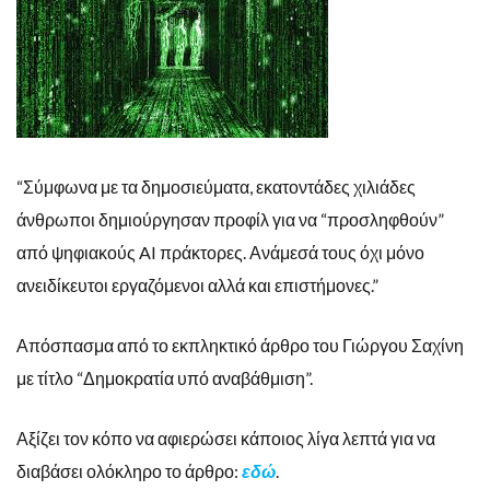
“Σύμφωνα με τα δημοσιεύματα, εκατοντάδες χιλιάδες
άνθρωποι δημιούργησαν προφίλ για να “προσληφθούν”
από ψηφιακούς AI πράκτορες. Ανάμεσά τους όχι μόνο
ανειδίκευτοι εργαζόμενοι αλλά και επιστήμονες.”
Απόσπασμα από το εκπληκτικό άρθρο του Γιώργου Σαχίνη
με τίτλο “Δημοκρατία υπό αναβάθμιση”.
Αξίζει τον κόπο να αφιερώσει κάποιος λίγα λεπτά για να
διαβάσει ολόκληρο το άρθρο:
εδώ
.