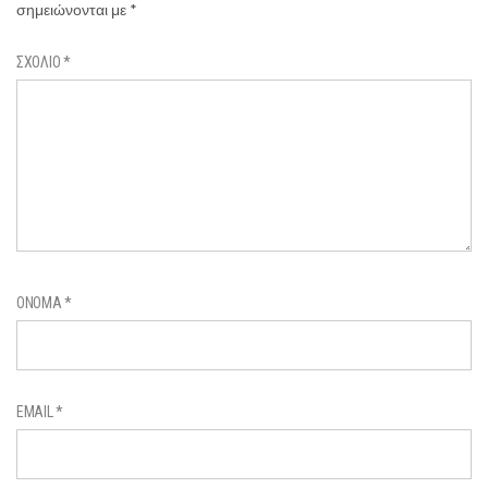
σημειώνονται με
*
ΣΧΌΛΙΟ
*
ΌΝΟΜΑ
*
EMAIL
*