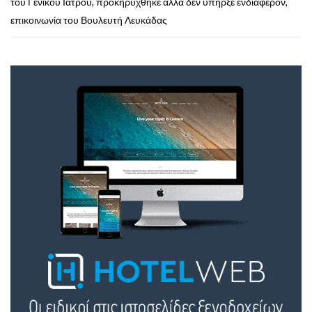
του Γενικού Ιατρού, προκηρύχθηκε αλλά δεν υπήρξε ενδιαφέρον,
επικοινωνία του Βουλευτή Λευκάδας