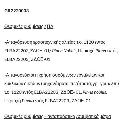
GR2220003
Θεσμικές
ρυθμίσεις
/
ΠΔ
-Απαγόρευση ερασιτεχνικής αλιείας τ.ο. 1120 εντός
ELBA22203_ZΔΟΕ-01
/ Pinna Nobilis,
Περιοχή
Pinna
εντός
ELBA22203_ ZΔΟΕ-01
-Απαγορεύεται η χρήση συρόμενων εργαλείων και
κυκλικών δικτύων (μηχανότρατα, πεζότρατα, γρι-γρι, κ.λπ.)
τ.ο. 1120 εντός ELBA22203_ ZΔΟΕ- 01,
Pinna nobilis,
Περιοχή
Pinna
εντός ELBA22203_ ZΔΟΕ-01.
Θεσμικές
ρυθμίσεις
–
ανταποδοτικά
/συμβατικά
μέτρα