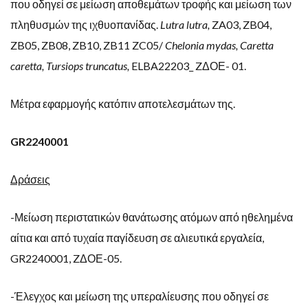
που οδηγεί σε μείωση αποθεμάτων τροφής και μείωση των
πληθυσμών της ιχθυοπανίδας.
Lutra lutra,
ZA03, ZB04,
ZB05, ZB08, ZB10, ZB11 ZC05/
Chelonia
mydas,
Caretta
caretta,
Tursiops
truncatus,
ELBA22203_ ZΔΟΕ- 01.
Μέτρα εφαρμογής κατόπιν αποτελεσμάτων της.
GR2240001
Δράσεις
-Μείωση περιστατικών θανάτωσης ατόμων από ηθελημένα
αίτια και από τυχαία παγίδευση σε αλιευτικά εργαλεία,
GR2240001, ZΔΟΕ-05.
-Έλεγχος και μείωση της υπεραλίευσης που οδηγεί σε