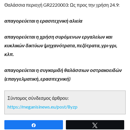
Θαλάσσια περιοχή GR2220003: Ως προς την χρήση 24.9:
απαγορεύεται η ερασιτεχνική αλιεία
απαγορεύεται η χρήση συρόμενων εργαλείων και
κυκλικών δικτύων (μηχανότρατα, πεζότρατα, γρι-γρι,
κλπ.
απαγορεύεται η συγκομιδή θαλάσσιων οστρακοειδών
(επαγγελματική, ερασιτεχνική)
Σύντομος σύνδεσμος άρθρου:
https://meganisinews.eu/post/8yzp
Share
Tweet