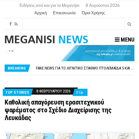
Ειδήσεις από και για το Μεγανήσι
8 Αυγούστου 2026
Αρχική
Επικοινωνία
Όροι Χρήσης
MENU
ΠΑΡΑΙΤΉΘΗΚΕ Η ΑΝΤΙΔΉΜΑΡΧΟΣ ΠΟΛΙΤΙΣΜΟΎ ΜΕΓΑΝΗΣΊΟΥ Κ . ΕΥΑΓΓΕΛΊΑ ΜΕΛΆ. Η ΕΠΙΣΤΟΛΉ ΤΗΣ ΠΑΡΑΊΤΗΣΗΣ
ΟΡΙΣΤΙΚΆ ΧΩΡΊΣ ΑΚΤΟΠΛΟΙΚΗ ΣΎΝΔΕΣΗ ΦΈΤΟΣ ΤΟ ΚΑΛΟΚΑΊΡΙ ΤΑ ΙΌΝΙΑ
FAKE NEWS ΓΙΑ ΤΟ ΛΙΓΝΙΤΙΚΌ ΣΤΑΘΜΌ ΠΤΟΛΕΜΑΪ́ΔΑ 5 ΚΑΙ ΤΗΝ ΕΝΕΡΓΕΙΑΚΉ ΑΣΦΆΛΕΙΑ ΤΗΣ ΧΏΡΑΣ
BREAKING
«ΧΏΡΟΣ COVID FREE» = «ΧΏΡΟΣ ΧΩΡΊΣ COVID»! ΑΥΤΌ ΠΟΥ ΚΑΝΕΊΣ ΔΕΝ ΈΧΕΙ ΤΟΛΜΉΣΕΙ ΝΑ ΡΩΤΉΣΕΙ
ΠΕΡΊ ΑΝΑΣΤΟΛΉΣ ΝΗΠΙΑΓΩΓΕΊΩΝ ΣΤΗ ΛΕΥΚΆΔΑ
ΠΑΡΑΙΤΉΘΗΚΕ Η ΑΝΤΙΔΉΜΑΡΧΟΣ ΠΟΛΙΤΙΣΜΟΎ ΜΕΓΑΝΗΣΊΟΥ Κ . ΕΥΑΓΓΕΛΊΑ ΜΕΛΆ. Η ΕΠΙΣΤΟΛΉ ΤΗΣ ΠΑΡΑΊΤΗΣΗΣ
ΟΡΙΣΤΙΚΆ ΧΩΡΊΣ ΑΚΤΟΠΛΟΙΚΗ ΣΎΝΔΕΣΗ ΦΈΤΟΣ ΤΟ ΚΑΛΟΚΑΊΡΙ ΤΑ ΙΌΝΙΑ
8 ΦΕΒΡΟΥΑΡΊΟΥ 2026
TOP STORIES
0
Καθολική απαγόρευση ερασιτεχνικού
ψαρέματος στο Σχέδιο Διαχείρισης της
Λευκάδας