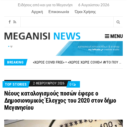
Ειδήσεις από και για το Μεγανήσι
6 Αυγούστου 2026
Αρχική
Επικοινωνία
Όροι Χρήσης
MENU
ΝΥΔΡΊ:ΠΙΆΣΤΗΚΑΝ ΣΤΟ ΞΎΛΟ ΟΙ ΙΔΙΟΚΤΉΤΕΣ ΤΟΥΡΙΣΤΙΚΏΝ ΣΚΑΦΏΝ.
FAKE NEWS ΓΙΑ ΤΟ ΛΙΓΝΙΤΙΚΌ ΣΤΑΘΜΌ ΠΤΟΛΕΜΑΪ́ΔΑ 5 ΚΑΙ ΤΗΝ ΕΝΕΡΓΕΙΑΚΉ ΑΣΦΆΛΕΙΑ ΤΗΣ ΧΏΡΑΣ
«ΧΏΡΟΣ COVID FREE» = «ΧΏΡΟΣ ΧΩΡΊΣ COVID»! ΑΥΤΌ ΠΟΥ ΚΑΝΕΊΣ ΔΕΝ ΈΧΕΙ ΤΟΛΜΉΣΕΙ ΝΑ ΡΩΤΉΣΕΙ
BREAKING
ΠΕΡΊ ΑΝΑΣΤΟΛΉΣ ΝΗΠΙΑΓΩΓΕΊΩΝ ΣΤΗ ΛΕΥΚΆΔΑ
ΠΑΡΑΙΤΉΘΗΚΕ Η ΑΝΤΙΔΉΜΑΡΧΟΣ ΠΟΛΙΤΙΣΜΟΎ ΜΕΓΑΝΗΣΊΟΥ Κ . ΕΥΑΓΓΕΛΊΑ ΜΕΛΆ. Η ΕΠΙΣΤΟΛΉ ΤΗΣ ΠΑΡΑΊΤΗΣΗΣ
ΝΥΔΡΊ:ΠΙΆΣΤΗΚΑΝ ΣΤΟ ΞΎΛΟ ΟΙ ΙΔΙΟΚΤΉΤΕΣ ΤΟΥΡΙΣΤΙΚΏΝ ΣΚΑΦΏΝ.
FAKE NEWS ΓΙΑ ΤΟ ΛΙΓΝΙΤΙΚΌ ΣΤΑΘΜΌ ΠΤΟΛΕΜΑΪ́ΔΑ 5 ΚΑΙ ΤΗΝ ΕΝΕΡΓΕΙΑΚΉ ΑΣΦΆΛΕΙΑ ΤΗΣ ΧΏΡΑΣ
2 ΦΕΒΡΟΥΑΡΊΟΥ 2026
TOP STORIES
0
Νέους καταλογισμούς ποσών έφερε ο
Δημοσιονομικός Έλεγχος του 2020 στον δήμο
Μεγανησίου