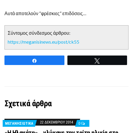
Αυτά αποτελούν “φρέσκιες” επιδόσεις…
Σύντομος σύνδεσμος άρθρου:
https://meganisinews.eu/post/ck55
Share
Tweet
Σχετικά άρθρα
22 ΔΕΚΕΜΒΡΊΟΥ 2014
ΜΕΓΑΝΗΣΙΩΤΙΚΑ
0
«Η Ηλακάτη» …γλύκανε την τρίτη ηλικία στο