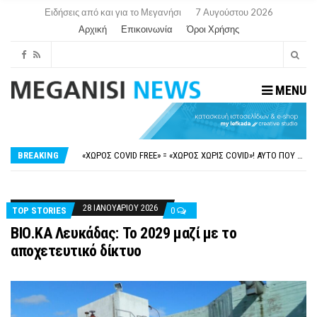
Ειδήσεις από και για το Μεγανήσι
7 Αυγούστου 2026
Αρχική
Επικοινωνία
Όροι Χρήσης
MENU
ΝΥΔΡΊ:ΠΙΆΣΤΗΚΑΝ ΣΤΟ ΞΎΛΟ ΟΙ ΙΔΙΟΚΤΉΤΕΣ ΤΟΥΡΙΣΤΙΚΏΝ ΣΚΑΦΏΝ.
FAKE NEWS ΓΙΑ ΤΟ ΛΙΓΝΙΤΙΚΌ ΣΤΑΘΜΌ ΠΤΟΛΕΜΑΪ́ΔΑ 5 ΚΑΙ ΤΗΝ ΕΝΕΡΓΕΙΑΚΉ ΑΣΦΆΛΕΙΑ ΤΗΣ ΧΏΡΑΣ
«ΧΏΡΟΣ COVID FREE» = «ΧΏΡΟΣ ΧΩΡΊΣ COVID»! ΑΥΤΌ ΠΟΥ ΚΑΝΕΊΣ ΔΕΝ ΈΧΕΙ ΤΟΛΜΉΣΕΙ ΝΑ ΡΩΤΉΣΕΙ
BREAKING
ΠΕΡΊ ΑΝΑΣΤΟΛΉΣ ΝΗΠΙΑΓΩΓΕΊΩΝ ΣΤΗ ΛΕΥΚΆΔΑ
ΠΑΡΑΙΤΉΘΗΚΕ Η ΑΝΤΙΔΉΜΑΡΧΟΣ ΠΟΛΙΤΙΣΜΟΎ ΜΕΓΑΝΗΣΊΟΥ Κ . ΕΥΑΓΓΕΛΊΑ ΜΕΛΆ. Η ΕΠΙΣΤΟΛΉ ΤΗΣ ΠΑΡΑΊΤΗΣΗΣ
ΝΥΔΡΊ:ΠΙΆΣΤΗΚΑΝ ΣΤΟ ΞΎΛΟ ΟΙ ΙΔΙΟΚΤΉΤΕΣ ΤΟΥΡΙΣΤΙΚΏΝ ΣΚΑΦΏΝ.
FAKE NEWS ΓΙΑ ΤΟ ΛΙΓΝΙΤΙΚΌ ΣΤΑΘΜΌ ΠΤΟΛΕΜΑΪ́ΔΑ 5 ΚΑΙ ΤΗΝ ΕΝΕΡΓΕΙΑΚΉ ΑΣΦΆΛΕΙΑ ΤΗΣ ΧΏΡΑΣ
28 ΙΑΝΟΥΑΡΊΟΥ 2026
TOP STORIES
0
ΒΙΟ.ΚΑ Λευκάδας: Το 2029 μαζί με το
αποχετευτικό δίκτυο