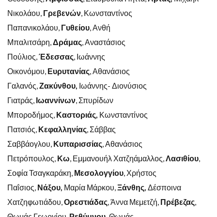
Νικολάου,
Γρεβενών
, Κωνσταντίνος
Παπανικολάου,
Γυθείου
, Ανθή
Μπαλιτσάρη,
Δράμας
, Αναστάσιος
Πούλιος,
Έδεσσας
, Ιωάννης
Οικονόμου,
Ευρυτανίας
, Αθανάσιος
Γαλανός,
Ζακύνθου,
Ιωάννης- Διονύσιος
Γιατράς,
Ιωαννίνων
, Σπυρίδων
Μποροδήμος,
Καστοριάς,
Κωνσταντίνος
Πατσιός,
Κεφαλληνίας
, Σάββας
Σαββάογλου,
Κυπαρισσίας
, Αθανάσιος
Πετρόπουλος,
Κω
, Εμμανουήλ Χατζηάμαλλος,
Λασιθίου
,
Σοφία Τσαγκαράκη,
Μεσολογγίου
, Χρήστος
Παΐσιος,
Νάξου,
Μαρία Μάρκου,
Ξάνθης,
Δέσποινα
Χατζηφωτιάδου,
Ορεστιάδας
, Άννα Μεμετζή,
Πρέβεζας
,
Θωμάς Γεωργίου,
Ρεθύμνου,
Θωμάς