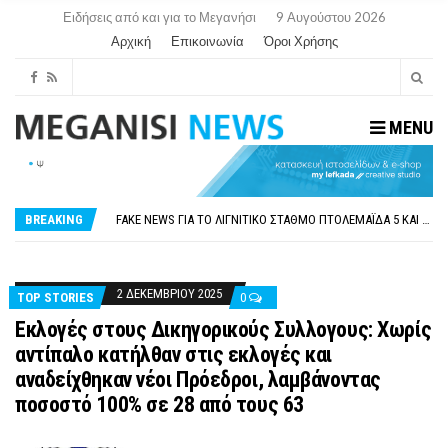
Ειδήσεις από και για το Μεγανήσι
9 Αυγούστου 2026
Αρχική
Επικοινωνία
Όροι Χρήσης
MENU
ΠΑΡΑΙΤΉΘΗΚΕ Η ΑΝΤΙΔΉΜΑΡΧΟΣ ΠΟΛΙΤΙΣΜΟΎ ΜΕΓΑΝΗΣΊΟΥ Κ . ΕΥΑΓΓΕΛΊΑ ΜΕΛΆ. Η ΕΠΙΣΤΟΛΉ ΤΗΣ ΠΑΡΑΊΤΗΣΗΣ
ΟΡΙΣΤΙΚΆ ΧΩΡΊΣ ΑΚΤΟΠΛΟΙΚΗ ΣΎΝΔΕΣΗ ΦΈΤΟΣ ΤΟ ΚΑΛΟΚΑΊΡΙ ΤΑ ΙΌΝΙΑ
FAKE NEWS ΓΙΑ ΤΟ ΛΙΓΝΙΤΙΚΌ ΣΤΑΘΜΌ ΠΤΟΛΕΜΑΪ́ΔΑ 5 ΚΑΙ ΤΗΝ ΕΝΕΡΓΕΙΑΚΉ ΑΣΦΆΛΕΙΑ ΤΗΣ ΧΏΡΑΣ
BREAKING
«ΧΏΡΟΣ COVID FREE» = «ΧΏΡΟΣ ΧΩΡΊΣ COVID»! ΑΥΤΌ ΠΟΥ ΚΑΝΕΊΣ ΔΕΝ ΈΧΕΙ ΤΟΛΜΉΣΕΙ ΝΑ ΡΩΤΉΣΕΙ
ΠΕΡΊ ΑΝΑΣΤΟΛΉΣ ΝΗΠΙΑΓΩΓΕΊΩΝ ΣΤΗ ΛΕΥΚΆΔΑ
ΠΑΡΑΙΤΉΘΗΚΕ Η ΑΝΤΙΔΉΜΑΡΧΟΣ ΠΟΛΙΤΙΣΜΟΎ ΜΕΓΑΝΗΣΊΟΥ Κ . ΕΥΑΓΓΕΛΊΑ ΜΕΛΆ. Η ΕΠΙΣΤΟΛΉ ΤΗΣ ΠΑΡΑΊΤΗΣΗΣ
ΟΡΙΣΤΙΚΆ ΧΩΡΊΣ ΑΚΤΟΠΛΟΙΚΗ ΣΎΝΔΕΣΗ ΦΈΤΟΣ ΤΟ ΚΑΛΟΚΑΊΡΙ ΤΑ ΙΌΝΙΑ
2 ΔΕΚΕΜΒΡΊΟΥ 2025
TOP STORIES
0
Εκλογές στους Δικηγορικούς Συλλογους: Χωρίς
αντίπαλο κατήλθαν στις εκλογές και
αναδείχθηκαν νέοι Πρόεδροι, λαμβάνοντας
ποσοστό 100% σε 28 από τους 63