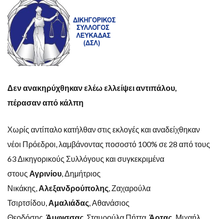
Δεν ανακηρύχθηκαν ελέω ελλείψει αντιπάλου,
πέρασαν από κάλπη
Χωρίς αντίπαλο κατήλθαν στις εκλογές και αναδείχθηκαν
νέοι Πρόεδροι, λαμβάνοντας ποσοστό 100% σε 28 από τους
63 Δικηγορικούς Συλλόγους και συγκεκριμένα
στους
Αγρινίου
, Δημήτριος
Νικάκης,
Αλεξανδρούπολης
, Ζαχαρούλα
Τσιρτσίδου,
Αμαλιάδας
, Αθανάσιος
Θεοδόσης,
Άμφισσας
, Σταυρούλα Πήττα,
Άρτας,
Μιχαήλ