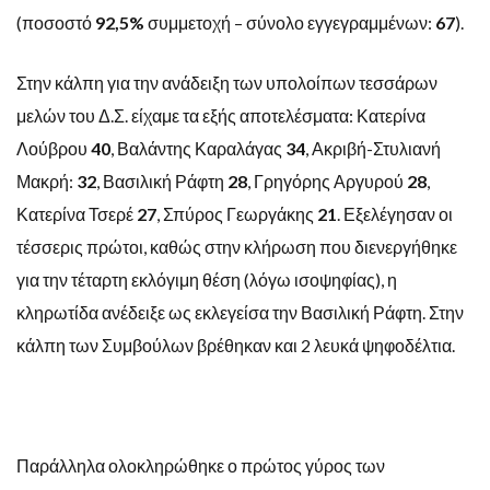
(ποσοστό
92,5%
συμμετοχή – σύνολο εγγεγραμμένων:
67
).
Στην κάλπη για την ανάδειξη των υπολοίπων τεσσάρων
μελών του Δ.Σ. είχαμε τα εξής αποτελέσματα: Κατερίνα
Λούβρου
40
, Βαλάντης Καραλάγας
34
, Ακριβή-Στυλιανή
Μακρή:
32
, Βασιλική Ράφτη
28
, Γρηγόρης Αργυρού
28
,
Κατερίνα Τσερέ
27
, Σπύρος Γεωργάκης
21
. Εξελέγησαν οι
τέσσερις πρώτοι, καθώς στην κλήρωση που διενεργήθηκε
για την τέταρτη εκλόγιμη θέση (λόγω ισοψηφίας), η
κληρωτίδα ανέδειξε ως εκλεγείσα την Βασιλική Ράφτη. Στην
κάλπη των Συμβούλων βρέθηκαν και 2 λευκά ψηφοδέλτια.
Παράλληλα ολοκληρώθηκε ο πρώτος γύρος των