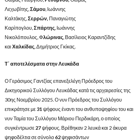
Λεχωβίτης,
Σάμου
, Ιωάννης
Καλτάκης,
Σερρών,
Παναγιώτης
Καρίπογλου,
Σπάρτης
, Ιωάννης
Νικολόπουλος, Φ
λώρινας
, Βασίλειος Καραντζίδης
και
Χαλκίδας
, Δημήτριος Γκίκας.
Τ΄ αποτελέσματα στην Λευκάδα
Ο Γεράσιμος Γαντζίας επανεξελέγη Πρόεδρος του
Δικηγορικού Συλλόγου Λευκάδας κατά τις αρχαιρεσίες της
30ης Νοεμβρίου 2025. Ο νυν Πρόεδρος του Συλλόγου
επικράτησε με
31
ψήφους έναντι του ανθυποψηφίου του και
νυν Ταμία του Συλλόγου Μάριου Περδικάρη, ο οποίος
συγκέντρωσε
27
ψήφους. Βρέθηκαν 2 λευκά και 2 άκυρα
ψηφοδέλτια σε σύνολο
62
ψηφισάντων