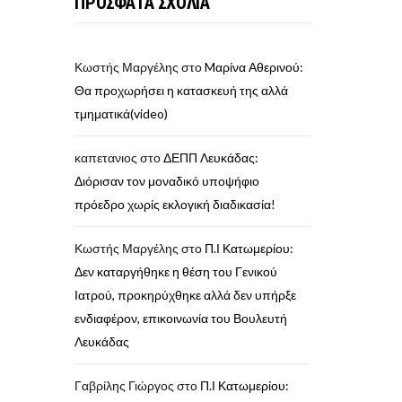
ΠΡΟΣΦΑΤΑ ΣΧΟΛΙΑ
Κωστής Μαργέλης
στο
Mαρίνα Αθερινού:
Θα προχωρήσει η κατασκευή της αλλά
τμηματικά(video)
καπετανιος
στο
ΔΕΠΠ Λευκάδας:
Διόρισαν τον μοναδικό υποψήφιο
πρόεδρο χωρίς εκλογική διαδικασία!
Κωστής Μαργέλης
στο
Π.Ι Κατωμερίου:
Δεν καταργήθηκε η θέση του Γενικού
Ιατρού, προκηρύχθηκε αλλά δεν υπήρξε
ενδιαφέρον, επικοινωνία του Βουλευτή
Λευκάδας
Γαβρίλης Γιώργος
στο
Π.Ι Κατωμερίου: