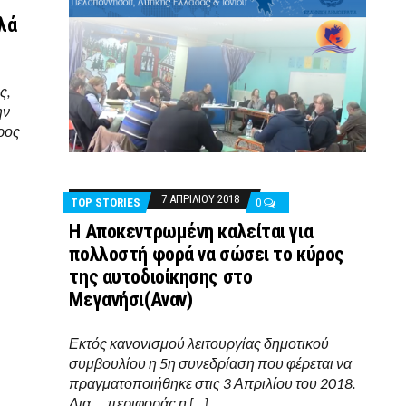
λά
ς,
ην
ρος
7 ΑΠΡΙΛΊΟΥ 2018
TOP STORIES
0
Η Αποκεντρωμένη καλείται για
πολλοστή φορά να σώσει το κύρος
της αυτοδιοίκησης στο
Μεγανήσι(Aναν)
Εκτός κανονισμού λειτουργίας δημοτικού
συμβουλίου η 5η συνεδρίαση που φέρεται να
πραγματοποιήθηκε στις 3 Απριλίου του 2018.
Δια ….περιφοράς η […]