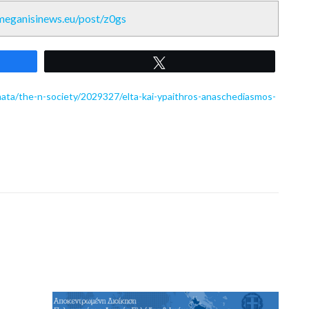
/meganisinews.eu/post/z0gs
Tweet
mata/the-n-society/2029327/elta-kai-ypaithros-anaschediasmos-