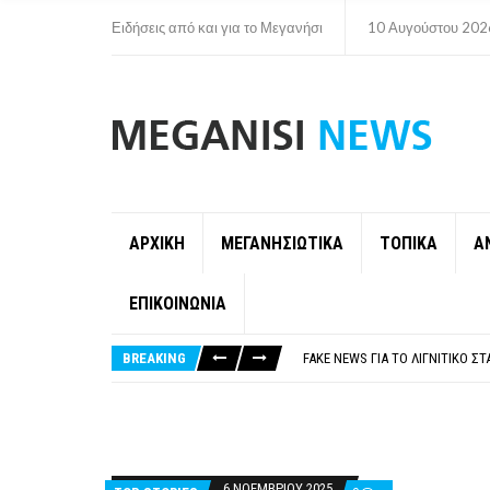
Ειδήσεις από και για το Μεγανήσι
10 Αυγούστου 202
ΑΡΧΙΚΗ
ΜΕΓΑΝΗΣΙΩΤΙΚΑ
ΤΟΠΙΚΑ
Α
ΕΠΙΚΟΙΝΩΝΙΑ
ΠΑΡΑΙΤΉΘΗΚΕ Η ΑΝΤΙΔΉΜΑΡΧΟΣ 
ΟΡΙΣΤΙΚΆ ΧΩΡΊΣ ΑΚΤΟΠΛΟΙΚΗ Σ
BREAKING
FAKE NEWS ΓΙΑ ΤΟ ΛΙΓΝΙΤΙΚΌ Σ
«ΧΏΡΟΣ COVID FREE» = «ΧΏΡΟΣ 
ΠΕΡΊ ΑΝΑΣΤΟΛΉΣ ΝΗΠΙΑΓΩΓΕΊΩ
ΠΑΡΑΙΤΉΘΗΚΕ Η ΑΝΤΙΔΉΜΑΡΧΟΣ 
ΟΡΙΣΤΙΚΆ ΧΩΡΊΣ ΑΚΤΟΠΛΟΙΚΗ Σ
6 ΝΟΕΜΒΡΊΟΥ 2025