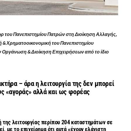
τωρ του Πανεπιστημίου Πατρών στη Διοίκηση Αλλαγής,
ή & Χρηματοοικονομική του Πανεπιστημίου
ν Οργάνωση & Διοίκηση Επιχειρήσεων από το ίδιο
κτήρα – άρα η λειτουργία της δεν μπορεί
υς «αγοράς» αλλά και ως φορέας
ή της λειτουργίας περίπου 204 καταστημάτων σε
ί, με το επιχείρημα ότι αυτά «έχουν ελάχιστη