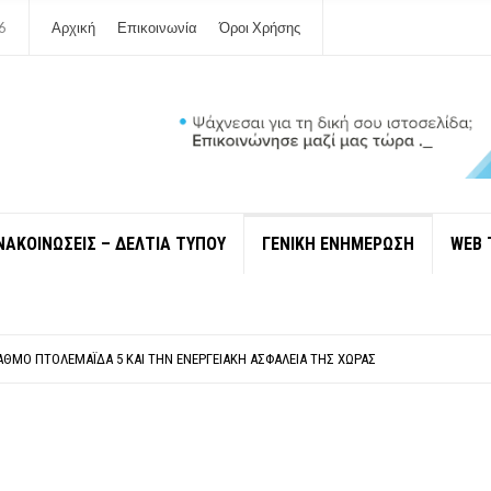
6
Αρχική
Επικοινωνία
Όροι Χρήσης
ΝΑΚΟΙΝΩΣΕΙΣ – ΔΕΛΤΙΑ ΤΥΠΟΥ
ΓΕΝΙΚΗ ΕΝΗΜΕΡΩΣΗ
WEB 
ΠΟΛΙΤΙΣΜΟΎ ΜΕΓΑΝΗΣΊΟΥ Κ . ΕΥΑΓΓΕΛΊΑ ΜΕΛΆ. Η ΕΠΙΣΤΟΛΉ ΤΗΣ ΠΑΡΑΊΤΗΣΗΣ
ΎΝΔΕΣΗ ΦΈΤΟΣ ΤΟ ΚΑΛΟΚΑΊΡΙ ΤΑ ΙΌΝΙΑ
ΤΑΘΜΌ ΠΤΟΛΕΜΑΪ́ΔΑ 5 ΚΑΙ ΤΗΝ ΕΝΕΡΓΕΙΑΚΉ ΑΣΦΆΛΕΙΑ ΤΗΣ ΧΏΡΑΣ
ΧΩΡΊΣ COVID»! ΑΥΤΌ ΠΟΥ ΚΑΝΕΊΣ ΔΕΝ ΈΧΕΙ ΤΟΛΜΉΣΕΙ ΝΑ ΡΩΤΉΣΕΙ
Ν ΣΤΗ ΛΕΥΚΆΔΑ
ΠΟΛΙΤΙΣΜΟΎ ΜΕΓΑΝΗΣΊΟΥ Κ . ΕΥΑΓΓΕΛΊΑ ΜΕΛΆ. Η ΕΠΙΣΤΟΛΉ ΤΗΣ ΠΑΡΑΊΤΗΣΗΣ
ΎΝΔΕΣΗ ΦΈΤΟΣ ΤΟ ΚΑΛΟΚΑΊΡΙ ΤΑ ΙΌΝΙΑ