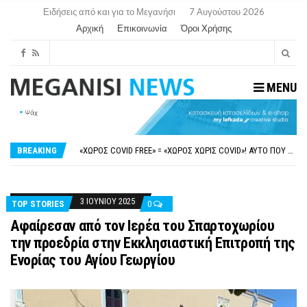
Ειδήσεις από και για το Μεγανήσι
7 Αυγούστου 2026
Αρχική
Επικοινωνία
Όροι Χρήσης
MENU
ΝΥΔΡΊ:ΠΙΆΣΤΗΚΑΝ ΣΤΟ ΞΎΛΟ ΟΙ ΙΔΙΟΚΤΉΤΕΣ ΤΟΥΡΙΣΤΙΚΏΝ ΣΚΑΦΏΝ.
FAKE NEWS ΓΙΑ ΤΟ ΛΙΓΝΙΤΙΚΌ ΣΤΑΘΜΌ ΠΤΟΛΕΜΑΪ́ΔΑ 5 ΚΑΙ ΤΗΝ ΕΝΕΡΓΕΙΑΚΉ ΑΣΦΆΛΕΙΑ ΤΗΣ ΧΏΡΑΣ
«ΧΏΡΟΣ COVID FREE» = «ΧΏΡΟΣ ΧΩΡΊΣ COVID»! ΑΥΤΌ ΠΟΥ ΚΑΝΕΊΣ ΔΕΝ ΈΧΕΙ ΤΟΛΜΉΣΕΙ ΝΑ ΡΩΤΉΣΕΙ
BREAKING
ΠΕΡΊ ΑΝΑΣΤΟΛΉΣ ΝΗΠΙΑΓΩΓΕΊΩΝ ΣΤΗ ΛΕΥΚΆΔΑ
ΠΑΡΑΙΤΉΘΗΚΕ Η ΑΝΤΙΔΉΜΑΡΧΟΣ ΠΟΛΙΤΙΣΜΟΎ ΜΕΓΑΝΗΣΊΟΥ Κ . ΕΥΑΓΓΕΛΊΑ ΜΕΛΆ. Η ΕΠΙΣΤΟΛΉ ΤΗΣ ΠΑΡΑΊΤΗΣΗΣ
ΝΥΔΡΊ:ΠΙΆΣΤΗΚΑΝ ΣΤΟ ΞΎΛΟ ΟΙ ΙΔΙΟΚΤΉΤΕΣ ΤΟΥΡΙΣΤΙΚΏΝ ΣΚΑΦΏΝ.
FAKE NEWS ΓΙΑ ΤΟ ΛΙΓΝΙΤΙΚΌ ΣΤΑΘΜΌ ΠΤΟΛΕΜΑΪ́ΔΑ 5 ΚΑΙ ΤΗΝ ΕΝΕΡΓΕΙΑΚΉ ΑΣΦΆΛΕΙΑ ΤΗΣ ΧΏΡΑΣ
3 ΙΟΥΝΊΟΥ 2025
TOP STORIES
0
Αφαίρεσαν από τον Ιερέα του Σπαρτοχωρίου
την προεδρία στην Εκκλησιαστική Επιτροπή της
Ενορίας του Αγίου Γεωργίου