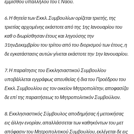
εμμίσθου υπαλλήλου του Ι. Ναού.
6. Η θητεία των Εκκλ. Συμβουλίων ορίζεται τριετής, της
τριετίας αρχομένης εκάστοτε από της 1ης Ιανουαρίου του
καθ ο διωρίσθησαν έτους και ληγούσης την
31ηνΔεκεμβρίου του τρίτου από του διορισμού των έτους, η
δε εγκατάστασις αυτών γίνεται εκάστοτε την 1ην Ιανουαρίου.
7. Η παραίτησις του Εκκλησιαστικού Συμβουλίου
υποβάλλεται εγγράφως απευθείας ή δια του Προέδρου του
Εκκλ. Συμβουλίου εις τον οικείον Μητροπολίτην, αποφασίζει
δε επί της παραιτήσεως το Μητροπολιτικόν Συμβούλιον.
8. Εκκλησιαστικός Σύμβουλος αποδημήσας ή μετοικήσας
εις άλλην ενορίαν, απαλλάσσεται των καθηκόντων του μετ
απόφασιν του Μητροπολιτικού Συμβουλίου, εκλέγεται δε εις