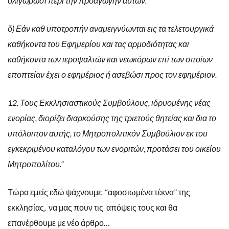
ολιγωρώσι περί την προαγωγήν αυτών.
δ) Εάν καθ υποτροπήν αναμειγνύωνται εις τα τελετουργικά
καθήκοντα του Εφημερίου και τας αρμοδιότητας και
καθήκοντα των ιεροψαλτών και νεωκόρων επί των οποίων
εποπτείαν έχει ο εφημέριος ή ασεβώσι προς τον εφημέριον.
12. Τους Εκκλησιαστικούς Συμβούλους, ιδρυομένης νέας
ενορίας, διορίζει διαρκούσης της τριετούς θητείας και δια το
υπόλοιπον αυτής, το Μητροπολιτικόν Συμβούλιον εκ του
εγκεκριμένου καταλόγου των ενοριτών, προτάσει του οικείου
Μητροπολίτου.”
Τώρα εμείς εδώ ψάχνουμε “αφοσιωμένα τέκνα” της
εκκλησίας, να μας πουν τις απόψεις τους και θα
επανέρθουμε με νέο άρθρο…