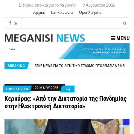
Ειδήσεις από και για το Μεγανήσι
9 Αυγούστου 2026
Αρχική
Επικοινωνία
Όροι Χρήσης
MENU
ΠΑΡΑΙΤΉΘΗΚΕ Η ΑΝΤΙΔΉΜΑΡΧΟΣ ΠΟΛΙΤΙΣΜΟΎ ΜΕΓΑΝΗΣΊΟΥ Κ . ΕΥΑΓΓΕΛΊΑ ΜΕΛΆ. Η ΕΠΙΣΤΟΛΉ ΤΗΣ ΠΑΡΑΊΤΗΣΗΣ
ΟΡΙΣΤΙΚΆ ΧΩΡΊΣ ΑΚΤΟΠΛΟΙΚΗ ΣΎΝΔΕΣΗ ΦΈΤΟΣ ΤΟ ΚΑΛΟΚΑΊΡΙ ΤΑ ΙΌΝΙΑ
FAKE NEWS ΓΙΑ ΤΟ ΛΙΓΝΙΤΙΚΌ ΣΤΑΘΜΌ ΠΤΟΛΕΜΑΪ́ΔΑ 5 ΚΑΙ ΤΗΝ ΕΝΕΡΓΕΙΑΚΉ ΑΣΦΆΛΕΙΑ ΤΗΣ ΧΏΡΑΣ
BREAKING
«ΧΏΡΟΣ COVID FREE» = «ΧΏΡΟΣ ΧΩΡΊΣ COVID»! ΑΥΤΌ ΠΟΥ ΚΑΝΕΊΣ ΔΕΝ ΈΧΕΙ ΤΟΛΜΉΣΕΙ ΝΑ ΡΩΤΉΣΕΙ
ΠΕΡΊ ΑΝΑΣΤΟΛΉΣ ΝΗΠΙΑΓΩΓΕΊΩΝ ΣΤΗ ΛΕΥΚΆΔΑ
ΠΑΡΑΙΤΉΘΗΚΕ Η ΑΝΤΙΔΉΜΑΡΧΟΣ ΠΟΛΙΤΙΣΜΟΎ ΜΕΓΑΝΗΣΊΟΥ Κ . ΕΥΑΓΓΕΛΊΑ ΜΕΛΆ. Η ΕΠΙΣΤΟΛΉ ΤΗΣ ΠΑΡΑΊΤΗΣΗΣ
ΟΡΙΣΤΙΚΆ ΧΩΡΊΣ ΑΚΤΟΠΛΟΙΚΗ ΣΎΝΔΕΣΗ ΦΈΤΟΣ ΤΟ ΚΑΛΟΚΑΊΡΙ ΤΑ ΙΌΝΙΑ
22 ΜΑΪ́ΟΥ 2025
TOP STORIES
0
Κερκύρας: «Από την Δικτατορία της Πανδημίας
στην Ηλεκτρονική Δικτατορία»