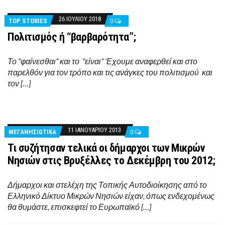
26 ΙΟΥΛΊΟΥ 2018
TOP STORIES
0
Πολιτισμός ή “βαρβαρότητα”;
Το “φαίνεσθαι” και το “είναι” ‘Εχουμε αναφερθεί και στο
παρελθόν για τον τρόπο και τις ανάγκες του πολιτισμού και
τον […]
11 ΙΑΝΟΥΑΡΊΟΥ 2013
ΜΕΓΑΝΗΣΙΩΤΙΚΑ
0
Τι συζήτησαν τελικά οι δήμαρχοι των Μικρών
Νησιών στις Βρυξέλλες το Δεκέμβρη του 2012;
Δήμαρχοι και στελέχη της Τοπικής Αυτοδιοίκησης από το
Ελληνικό Δίκτυο Μικρών Νησιών είχαν, όπως ενδεχομένως
θα θυμάστε, επισκεφτεί το Ευρωπαϊκό […]