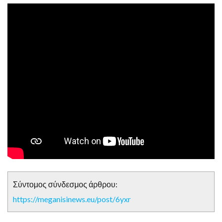
Σύντομος σύνδεσμος άρθρου:
https://meganisinews.eu/post/6yxr