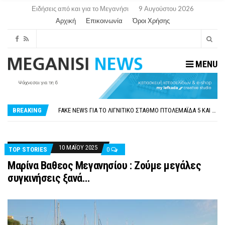
Ειδήσεις από και για το Μεγανήσι
9 Αυγούστου 2026
Αρχική
Επικοινωνία
Όροι Χρήσης
MENU
ΠΑΡΑΙΤΉΘΗΚΕ Η ΑΝΤΙΔΉΜΑΡΧΟΣ ΠΟΛΙΤΙΣΜΟΎ ΜΕΓΑΝΗΣΊΟΥ Κ . ΕΥΑΓΓΕΛΊΑ ΜΕΛΆ. Η ΕΠΙΣΤΟΛΉ ΤΗΣ ΠΑΡΑΊΤΗΣΗΣ
ΟΡΙΣΤΙΚΆ ΧΩΡΊΣ ΑΚΤΟΠΛΟΙΚΗ ΣΎΝΔΕΣΗ ΦΈΤΟΣ ΤΟ ΚΑΛΟΚΑΊΡΙ ΤΑ ΙΌΝΙΑ
FAKE NEWS ΓΙΑ ΤΟ ΛΙΓΝΙΤΙΚΌ ΣΤΑΘΜΌ ΠΤΟΛΕΜΑΪ́ΔΑ 5 ΚΑΙ ΤΗΝ ΕΝΕΡΓΕΙΑΚΉ ΑΣΦΆΛΕΙΑ ΤΗΣ ΧΏΡΑΣ
BREAKING
«ΧΏΡΟΣ COVID FREE» = «ΧΏΡΟΣ ΧΩΡΊΣ COVID»! ΑΥΤΌ ΠΟΥ ΚΑΝΕΊΣ ΔΕΝ ΈΧΕΙ ΤΟΛΜΉΣΕΙ ΝΑ ΡΩΤΉΣΕΙ
ΠΕΡΊ ΑΝΑΣΤΟΛΉΣ ΝΗΠΙΑΓΩΓΕΊΩΝ ΣΤΗ ΛΕΥΚΆΔΑ
ΠΑΡΑΙΤΉΘΗΚΕ Η ΑΝΤΙΔΉΜΑΡΧΟΣ ΠΟΛΙΤΙΣΜΟΎ ΜΕΓΑΝΗΣΊΟΥ Κ . ΕΥΑΓΓΕΛΊΑ ΜΕΛΆ. Η ΕΠΙΣΤΟΛΉ ΤΗΣ ΠΑΡΑΊΤΗΣΗΣ
ΟΡΙΣΤΙΚΆ ΧΩΡΊΣ ΑΚΤΟΠΛΟΙΚΗ ΣΎΝΔΕΣΗ ΦΈΤΟΣ ΤΟ ΚΑΛΟΚΑΊΡΙ ΤΑ ΙΌΝΙΑ
10 ΜΑΪ́ΟΥ 2025
TOP STORIES
0
Μαρίνα Βαθεος Μεγανησίου : Ζούμε μεγάλες
συγκινήσεις ξανά…