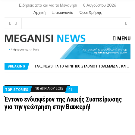
Ειδήσεις από και για το Μεγανήσι
8 Αυγούστου 2026
Αρχική
Επικοινωνία
Όροι Χρήσης
MENU
ΠΑΡΑΙΤΉΘΗΚΕ Η ΑΝΤΙΔΉΜΑΡΧΟΣ ΠΟΛΙΤΙΣΜΟΎ ΜΕΓΑΝΗΣΊΟΥ Κ . ΕΥΑΓΓΕΛΊΑ ΜΕΛΆ. Η ΕΠΙΣΤΟΛΉ ΤΗΣ ΠΑΡΑΊΤΗΣΗΣ
ΟΡΙΣΤΙΚΆ ΧΩΡΊΣ ΑΚΤΟΠΛΟΙΚΗ ΣΎΝΔΕΣΗ ΦΈΤΟΣ ΤΟ ΚΑΛΟΚΑΊΡΙ ΤΑ ΙΌΝΙΑ
BREAKING
FAKE NEWS ΓΙΑ ΤΟ ΛΙΓΝΙΤΙΚΌ ΣΤΑΘΜΌ ΠΤΟΛΕΜΑΪ́ΔΑ 5 ΚΑΙ ΤΗΝ ΕΝΕΡΓΕΙΑΚΉ ΑΣΦΆΛΕΙΑ ΤΗΣ ΧΏΡΑΣ
«ΧΏΡΟΣ COVID FREE» = «ΧΏΡΟΣ ΧΩΡΊΣ COVID»! ΑΥΤΌ ΠΟΥ ΚΑΝΕΊΣ ΔΕΝ ΈΧΕΙ ΤΟΛΜΉΣΕΙ ΝΑ ΡΩΤΉΣΕΙ
ΠΕΡΊ ΑΝΑΣΤΟΛΉΣ ΝΗΠΙΑΓΩΓΕΊΩΝ ΣΤΗ ΛΕΥΚΆΔΑ
ΠΑΡΑΙΤΉΘΗΚΕ Η ΑΝΤΙΔΉΜΑΡΧΟΣ ΠΟΛΙΤΙΣΜΟΎ ΜΕΓΑΝΗΣΊΟΥ Κ . ΕΥΑΓΓΕΛΊΑ ΜΕΛΆ. Η ΕΠΙΣΤΟΛΉ ΤΗΣ ΠΑΡΑΊΤΗΣΗΣ
ΟΡΙΣΤΙΚΆ ΧΩΡΊΣ ΑΚΤΟΠΛΟΙΚΗ ΣΎΝΔΕΣΗ ΦΈΤΟΣ ΤΟ ΚΑΛΟΚΑΊΡΙ ΤΑ ΙΌΝΙΑ
10 ΑΠΡΙΛΊΟΥ 2025
TOP STORIES
0
Έντονο ενδιαφέρον της Λαικής Συσπείρωσης
για την γεώτρηση στην Βαυκερή!