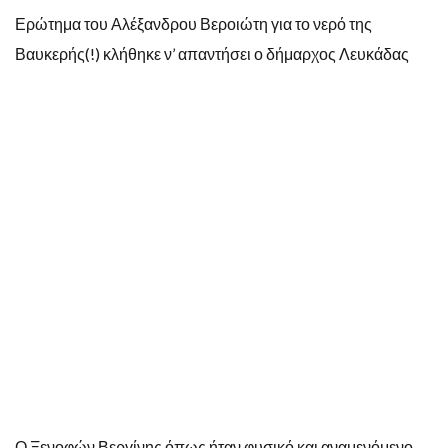
Ερώτημα του Αλέξανδρου Βεροιώτη για το νερό της
Βαυκερής(!) κλήθηκε ν’ απαντήσει ο δήμαρχος Λευκάδας
Ο Ξενοφών Βεργίνης όπως ήταν φυσικό και αναμενόμενο