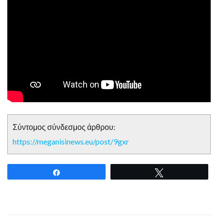
Σύντομος σύνδεσμος άρθρου:
https://meganisinews.eu/post/9gxr
Share
Tweet