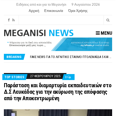
Ειδήσεις από και για το Μεγανήσι
9 Αυγούστου 2026
Αρχική
Επικοινωνία
Όροι Χρήσης
MENU
ΠΑΡΑΙΤΉΘΗΚΕ Η ΑΝΤΙΔΉΜΑΡΧΟΣ ΠΟΛΙΤΙΣΜΟΎ ΜΕΓΑΝΗΣΊΟΥ Κ . ΕΥΑΓΓΕΛΊΑ ΜΕΛΆ. Η ΕΠΙΣΤΟΛΉ ΤΗΣ ΠΑΡΑΊΤΗΣΗΣ
ΟΡΙΣΤΙΚΆ ΧΩΡΊΣ ΑΚΤΟΠΛΟΙΚΗ ΣΎΝΔΕΣΗ ΦΈΤΟΣ ΤΟ ΚΑΛΟΚΑΊΡΙ ΤΑ ΙΌΝΙΑ
BREAKING
FAKE NEWS ΓΙΑ ΤΟ ΛΙΓΝΙΤΙΚΌ ΣΤΑΘΜΌ ΠΤΟΛΕΜΑΪ́ΔΑ 5 ΚΑΙ ΤΗΝ ΕΝΕΡΓΕΙΑΚΉ ΑΣΦΆΛΕΙΑ ΤΗΣ ΧΏΡΑΣ
«ΧΏΡΟΣ COVID FREE» = «ΧΏΡΟΣ ΧΩΡΊΣ COVID»! ΑΥΤΌ ΠΟΥ ΚΑΝΕΊΣ ΔΕΝ ΈΧΕΙ ΤΟΛΜΉΣΕΙ ΝΑ ΡΩΤΉΣΕΙ
ΠΕΡΊ ΑΝΑΣΤΟΛΉΣ ΝΗΠΙΑΓΩΓΕΊΩΝ ΣΤΗ ΛΕΥΚΆΔΑ
ΠΑΡΑΙΤΉΘΗΚΕ Η ΑΝΤΙΔΉΜΑΡΧΟΣ ΠΟΛΙΤΙΣΜΟΎ ΜΕΓΑΝΗΣΊΟΥ Κ . ΕΥΑΓΓΕΛΊΑ ΜΕΛΆ. Η ΕΠΙΣΤΟΛΉ ΤΗΣ ΠΑΡΑΊΤΗΣΗΣ
ΟΡΙΣΤΙΚΆ ΧΩΡΊΣ ΑΚΤΟΠΛΟΙΚΗ ΣΎΝΔΕΣΗ ΦΈΤΟΣ ΤΟ ΚΑΛΟΚΑΊΡΙ ΤΑ ΙΌΝΙΑ
27 ΦΕΒΡΟΥΑΡΊΟΥ 2025
TOP STORIES
0
Παράσταση και διαμαρτυρία εκπαιδευτικών στο
Δ.Σ Λευκάδας για την ακύρωση της απόφασης
από την Αποκεντρωμένη