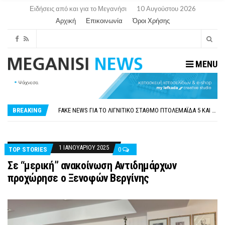
Ειδήσεις από και για το Μεγανήσι
10 Αυγούστου 2026
Αρχική
Επικοινωνία
Όροι Χρήσης
MENU
ΠΑΡΑΙΤΉΘΗΚΕ Η ΑΝΤΙΔΉΜΑΡΧΟΣ ΠΟΛΙΤΙΣΜΟΎ ΜΕΓΑΝΗΣΊΟΥ Κ . ΕΥΑΓΓΕΛΊΑ ΜΕΛΆ. Η ΕΠΙΣΤΟΛΉ ΤΗΣ ΠΑΡΑΊΤΗΣΗΣ
ΟΡΙΣΤΙΚΆ ΧΩΡΊΣ ΑΚΤΟΠΛΟΙΚΗ ΣΎΝΔΕΣΗ ΦΈΤΟΣ ΤΟ ΚΑΛΟΚΑΊΡΙ ΤΑ ΙΌΝΙΑ
FAKE NEWS ΓΙΑ ΤΟ ΛΙΓΝΙΤΙΚΌ ΣΤΑΘΜΌ ΠΤΟΛΕΜΑΪ́ΔΑ 5 ΚΑΙ ΤΗΝ ΕΝΕΡΓΕΙΑΚΉ ΑΣΦΆΛΕΙΑ ΤΗΣ ΧΏΡΑΣ
BREAKING
«ΧΏΡΟΣ COVID FREE» = «ΧΏΡΟΣ ΧΩΡΊΣ COVID»! ΑΥΤΌ ΠΟΥ ΚΑΝΕΊΣ ΔΕΝ ΈΧΕΙ ΤΟΛΜΉΣΕΙ ΝΑ ΡΩΤΉΣΕΙ
ΠΕΡΊ ΑΝΑΣΤΟΛΉΣ ΝΗΠΙΑΓΩΓΕΊΩΝ ΣΤΗ ΛΕΥΚΆΔΑ
ΠΑΡΑΙΤΉΘΗΚΕ Η ΑΝΤΙΔΉΜΑΡΧΟΣ ΠΟΛΙΤΙΣΜΟΎ ΜΕΓΑΝΗΣΊΟΥ Κ . ΕΥΑΓΓΕΛΊΑ ΜΕΛΆ. Η ΕΠΙΣΤΟΛΉ ΤΗΣ ΠΑΡΑΊΤΗΣΗΣ
ΟΡΙΣΤΙΚΆ ΧΩΡΊΣ ΑΚΤΟΠΛΟΙΚΗ ΣΎΝΔΕΣΗ ΦΈΤΟΣ ΤΟ ΚΑΛΟΚΑΊΡΙ ΤΑ ΙΌΝΙΑ
1 ΙΑΝΟΥΑΡΊΟΥ 2025
TOP STORIES
0
Σε “μερική” ανακοίνωση Αντιδημάρχων
προχώρησε ο Ξενοφών Βεργίνης