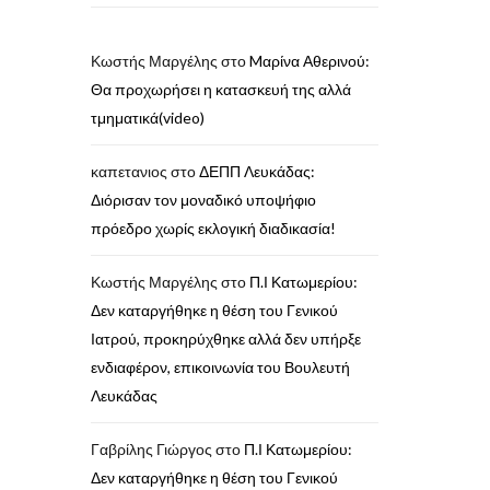
Κωστής Μαργέλης
στο
Mαρίνα Αθερινού:
Θα προχωρήσει η κατασκευή της αλλά
τμηματικά(video)
καπετανιος
στο
ΔΕΠΠ Λευκάδας:
Διόρισαν τον μοναδικό υποψήφιο
πρόεδρο χωρίς εκλογική διαδικασία!
Κωστής Μαργέλης
στο
Π.Ι Κατωμερίου:
Δεν καταργήθηκε η θέση του Γενικού
Ιατρού, προκηρύχθηκε αλλά δεν υπήρξε
ενδιαφέρον, επικοινωνία του Βουλευτή
Λευκάδας
Γαβρίλης Γιώργος
στο
Π.Ι Κατωμερίου:
Δεν καταργήθηκε η θέση του Γενικού