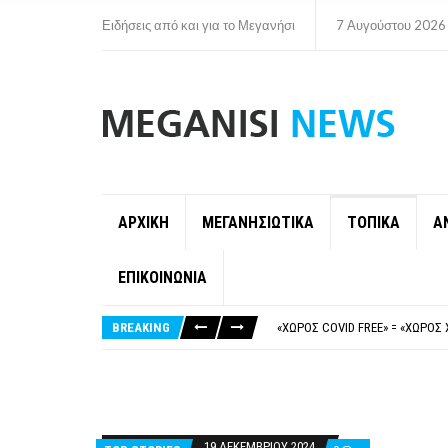
Ειδήσεις από και για το Μεγανήσι
7 Αυγούστου 2026
ΑΡΧΙΚΗ
ΜΕΓΑΝΗΣΙΩΤΙΚΑ
ΤΟΠΙΚΑ
Α
ΕΠΙΚΟΙΝΩΝΙΑ
ΝΥΔΡΊ:ΠΙΆΣΤΗΚΑΝ ΣΤΟ ΞΎΛΟ ΟΙ
FAKE NEWS ΓΙΑ ΤΟ ΛΙΓΝΙΤΙΚΌ Σ
BREAKING
«ΧΏΡΟΣ COVID FREE» = «ΧΏΡΟΣ 
ΠΕΡΊ ΑΝΑΣΤΟΛΉΣ ΝΗΠΙΑΓΩΓΕΊΩ
ΠΑΡΑΙΤΉΘΗΚΕ Η ΑΝΤΙΔΉΜΑΡΧΟΣ 
ΝΥΔΡΊ:ΠΙΆΣΤΗΚΑΝ ΣΤΟ ΞΎΛΟ ΟΙ
FAKE NEWS ΓΙΑ ΤΟ ΛΙΓΝΙΤΙΚΌ Σ
19 ΔΕΚΕΜΒΡΊΟΥ 2024