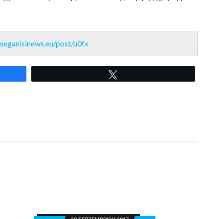
/meganisinews.eu/post/u0fx
Tweet