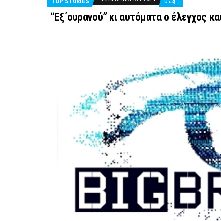
TOP STORIES
0
“Εξ΄ουρανού” κι αυτόματα ο έλεγχος κα