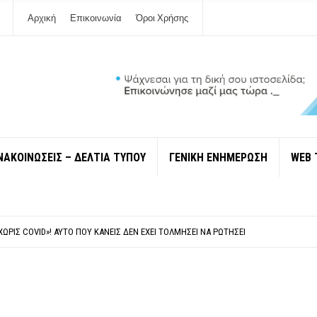
Αρχική
Επικοινωνία
Όροι Χρήσης
ΝΑΚΟΙΝΩΣΕΙΣ – ΔΕΛΤΙΑ ΤΥΠΟΥ
ΓΕΝΙΚΗ ΕΝΗΜΕΡΩΣΗ
WEB 
 ΙΔΙΟΚΤΉΤΕΣ ΤΟΥΡΙΣΤΙΚΏΝ ΣΚΑΦΏΝ.
ΤΑΘΜΌ ΠΤΟΛΕΜΑΪ́ΔΑ 5 ΚΑΙ ΤΗΝ ΕΝΕΡΓΕΙΑΚΉ ΑΣΦΆΛΕΙΑ ΤΗΣ ΧΏΡΑΣ
ΧΩΡΊΣ COVID»! ΑΥΤΌ ΠΟΥ ΚΑΝΕΊΣ ΔΕΝ ΈΧΕΙ ΤΟΛΜΉΣΕΙ ΝΑ ΡΩΤΉΣΕΙ
Ν ΣΤΗ ΛΕΥΚΆΔΑ
ΠΟΛΙΤΙΣΜΟΎ ΜΕΓΑΝΗΣΊΟΥ Κ . ΕΥΑΓΓΕΛΊΑ ΜΕΛΆ. Η ΕΠΙΣΤΟΛΉ ΤΗΣ ΠΑΡΑΊΤΗΣΗΣ
 ΙΔΙΟΚΤΉΤΕΣ ΤΟΥΡΙΣΤΙΚΏΝ ΣΚΑΦΏΝ.
ΤΑΘΜΌ ΠΤΟΛΕΜΑΪ́ΔΑ 5 ΚΑΙ ΤΗΝ ΕΝΕΡΓΕΙΑΚΉ ΑΣΦΆΛΕΙΑ ΤΗΣ ΧΏΡΑΣ