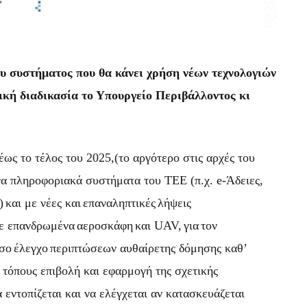
 συστήματος που θα κάνει χρήση νέων τεχνολογιών
ική διαδικασία το Υπουργείο Περιβάλλοντος κι
ως το τέλος του 2025,(το αργότερο στις αρχές του
α πληροφοριακά συστήματα του ΤΕΕ (π.χ. e-Άδειες,
)
και με νέες και
επαναληπτικές
λήψεις
ε επανδρωμένα
αεροσκάφη
και UAV,
για
τον
σο
έλεγχο
περιπτώσεων αυθαίρετης δόμησης καθ’
 τόπους επιβολή και εφαρμογή της σχετικής
α εντοπίζεται και να ελέγχεται αν κατασκευάζεται