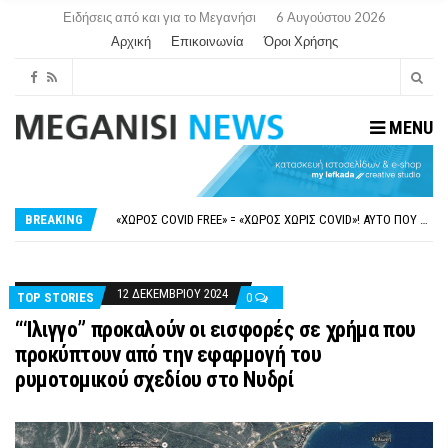
Ειδήσεις από και για το Μεγανήσι
6 Αυγούστου 2026
Αρχική
Επικοινωνία
Όροι Χρήσης
MENU
ΝΥΔΡΊ:ΠΙΆΣΤΗΚΑΝ ΣΤΟ ΞΎΛΟ ΟΙ ΙΔΙΟΚΤΉΤΕΣ ΤΟΥΡΙΣΤΙΚΏΝ ΣΚΑΦΏΝ.
FAKE NEWS ΓΙΑ ΤΟ ΛΙΓΝΙΤΙΚΌ ΣΤΑΘΜΌ ΠΤΟΛΕΜΑΪ́ΔΑ 5 ΚΑΙ ΤΗΝ ΕΝΕΡΓΕΙΑΚΉ ΑΣΦΆΛΕΙΑ ΤΗΣ ΧΏΡΑΣ
«ΧΏΡΟΣ COVID FREE» = «ΧΏΡΟΣ ΧΩΡΊΣ COVID»! ΑΥΤΌ ΠΟΥ ΚΑΝΕΊΣ ΔΕΝ ΈΧΕΙ ΤΟΛΜΉΣΕΙ ΝΑ ΡΩΤΉΣΕΙ
BREAKING
ΠΕΡΊ ΑΝΑΣΤΟΛΉΣ ΝΗΠΙΑΓΩΓΕΊΩΝ ΣΤΗ ΛΕΥΚΆΔΑ
ΠΑΡΑΙΤΉΘΗΚΕ Η ΑΝΤΙΔΉΜΑΡΧΟΣ ΠΟΛΙΤΙΣΜΟΎ ΜΕΓΑΝΗΣΊΟΥ Κ . ΕΥΑΓΓΕΛΊΑ ΜΕΛΆ. Η ΕΠΙΣΤΟΛΉ ΤΗΣ ΠΑΡΑΊΤΗΣΗΣ
ΝΥΔΡΊ:ΠΙΆΣΤΗΚΑΝ ΣΤΟ ΞΎΛΟ ΟΙ ΙΔΙΟΚΤΉΤΕΣ ΤΟΥΡΙΣΤΙΚΏΝ ΣΚΑΦΏΝ.
FAKE NEWS ΓΙΑ ΤΟ ΛΙΓΝΙΤΙΚΌ ΣΤΑΘΜΌ ΠΤΟΛΕΜΑΪ́ΔΑ 5 ΚΑΙ ΤΗΝ ΕΝΕΡΓΕΙΑΚΉ ΑΣΦΆΛΕΙΑ ΤΗΣ ΧΏΡΑΣ
12 ΔΕΚΕΜΒΡΊΟΥ 2024
TOP STORIES
0
“‘Ιλιγγο” προκαλούν οι εισφορές σε χρήμα που
προκύπτουν από την εφαρμογή του
ρυμοτομικού σχεδίου στο Νυδρί