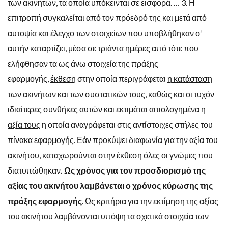
των ακινήτων, τα οποία υπόκεινται σε εισφορά. … 3. Η
επιτροπή συγκαλείται από τον πρόεδρό της και μετά από
αυτοψία και έλεγχο των στοιχείων που υποβλήθηκαν σ’
αυτήν καταρτίζει, μέσα σε τριάντα ημέρες από τότε που
ελήφθησαν τα ως άνω στοιχεία της πράξης
εφαρμογής,
έκθεση
στην οποία περιγράφεται
η κατάσταση
των ακινήτων και των συστατικών τους, καθώς και οι τυχόν
ιδιαίτερες συνθήκες αυτών και εκτιμάται αιτιολογημένα η
αξία τους
η οποία αναγράφεται στις αντίστοιχες στήλες του
πίνακα εφαρμογής. Εάν προκύψει διαφωνία για την αξία του
ακινήτου, καταχωρούνται στην έκθεση όλες οι γνώμες που
διατυπώθηκαν
. Ως χρόνος για τον προσδιορισμό της
αξίας του ακινήτου λαμβάνεται ο χρόνος κύρωσης της
πράξης εφαρμογής
. Ως κριτήρια για την εκτίμηση της αξίας
του ακινήτου λαμβάνονται υπόψη τα σχετικά στοιχεία των