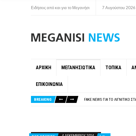
Ειδήσεις από και για το Μεγανήσι
7 Αυγούστου 2026
ΑΡΧΙΚΗ
ΜΕΓΑΝΗΣΙΩΤΙΚΑ
ΤΟΠΙΚΑ
Α
ΕΠΙΚΟΙΝΩΝΙΑ
ΠΑΡΑΙΤΉΘΗΚΕ Η ΑΝΤΙΔΉΜΑΡΧΟΣ 
ΟΡΙΣΤΙΚΆ ΧΩΡΊΣ ΑΚΤΟΠΛΟΙΚΗ Σ
BREAKING
FAKE NEWS ΓΙΑ ΤΟ ΛΙΓΝΙΤΙΚΌ Σ
«ΧΏΡΟΣ COVID FREE» = «ΧΏΡΟΣ 
ΠΕΡΊ ΑΝΑΣΤΟΛΉΣ ΝΗΠΙΑΓΩΓΕΊΩ
ΠΑΡΑΙΤΉΘΗΚΕ Η ΑΝΤΙΔΉΜΑΡΧΟΣ 
ΟΡΙΣΤΙΚΆ ΧΩΡΊΣ ΑΚΤΟΠΛΟΙΚΗ Σ
4 ΔΕΚΕΜΒΡΊΟΥ 2024