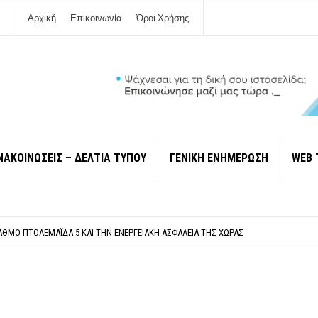
Αρχική
Επικοινωνία
Όροι Χρήσης
ΝΑΚΟΙΝΩΣΕΙΣ – ΔΕΛΤΙΑ ΤΥΠΟΥ
ΓΕΝΙΚΗ ΕΝΗΜΕΡΩΣΗ
WEB 
ΠΟΛΙΤΙΣΜΟΎ ΜΕΓΑΝΗΣΊΟΥ Κ . ΕΥΑΓΓΕΛΊΑ ΜΕΛΆ. Η ΕΠΙΣΤΟΛΉ ΤΗΣ ΠΑΡΑΊΤΗΣΗΣ
ΎΝΔΕΣΗ ΦΈΤΟΣ ΤΟ ΚΑΛΟΚΑΊΡΙ ΤΑ ΙΌΝΙΑ
ΤΑΘΜΌ ΠΤΟΛΕΜΑΪ́ΔΑ 5 ΚΑΙ ΤΗΝ ΕΝΕΡΓΕΙΑΚΉ ΑΣΦΆΛΕΙΑ ΤΗΣ ΧΏΡΑΣ
ΧΩΡΊΣ COVID»! ΑΥΤΌ ΠΟΥ ΚΑΝΕΊΣ ΔΕΝ ΈΧΕΙ ΤΟΛΜΉΣΕΙ ΝΑ ΡΩΤΉΣΕΙ
Ν ΣΤΗ ΛΕΥΚΆΔΑ
ΠΟΛΙΤΙΣΜΟΎ ΜΕΓΑΝΗΣΊΟΥ Κ . ΕΥΑΓΓΕΛΊΑ ΜΕΛΆ. Η ΕΠΙΣΤΟΛΉ ΤΗΣ ΠΑΡΑΊΤΗΣΗΣ
ΎΝΔΕΣΗ ΦΈΤΟΣ ΤΟ ΚΑΛΟΚΑΊΡΙ ΤΑ ΙΌΝΙΑ