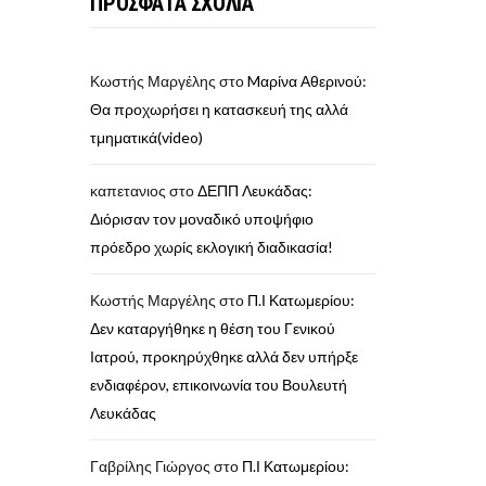
ΠΡΟΣΦΑΤΑ ΣΧΟΛΙΑ
Κωστής Μαργέλης
στο
Mαρίνα Αθερινού:
Θα προχωρήσει η κατασκευή της αλλά
τμηματικά(video)
καπετανιος
στο
ΔΕΠΠ Λευκάδας:
Διόρισαν τον μοναδικό υποψήφιο
πρόεδρο χωρίς εκλογική διαδικασία!
Κωστής Μαργέλης
στο
Π.Ι Κατωμερίου:
Δεν καταργήθηκε η θέση του Γενικού
Ιατρού, προκηρύχθηκε αλλά δεν υπήρξε
ενδιαφέρον, επικοινωνία του Βουλευτή
Λευκάδας
Γαβρίλης Γιώργος
στο
Π.Ι Κατωμερίου: