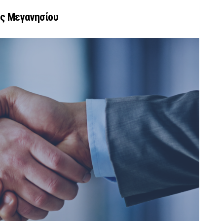
ς Μεγανησίου