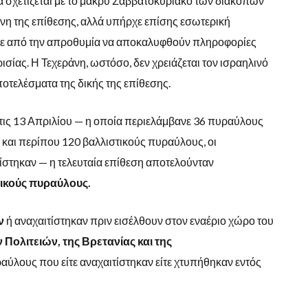
α σχετίζεται με το μακρύ Σαββατοκύριακο των διακοπών
νη της επίθεσης, αλλά υπήρχε επίσης εσωτερική
θε από την απροθυμία να αποκαλυφθούν πληροφορίες
ισίας. Η Τεχεράνη, ωστόσο, δεν χρειάζεται τον ισραηλινό
ποτελέσματα της δικής της επίθεσης.
στις 13 Απριλίου — η οποία περιελάμβανε 36 πυραύλους
και περίπου 120 βαλλιστικούς πυραύλους, οι
ίστηκαν — η τελευταία επίθεση αποτελούνταν
τικούς πυραύλους.
ν
ή αναχαιτίστηκαν πριν εισέλθουν στον εναέριο χώρο του
Πολιτειών, της Βρετανίας και της
ύλους που είτε αναχαιτίστηκαν είτε χτυπήθηκαν εντός