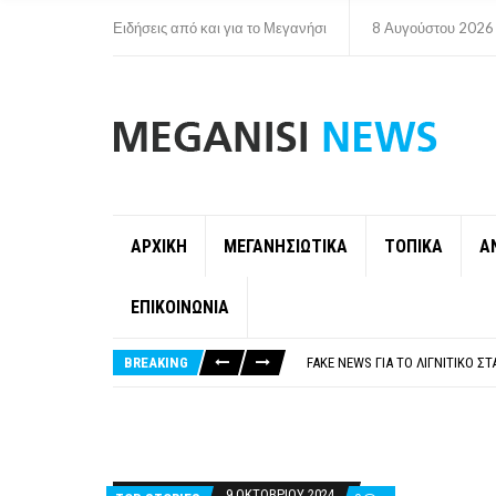
Ειδήσεις από και για το Μεγανήσι
8 Αυγούστου 2026
ΑΡΧΙΚΗ
ΜΕΓΑΝΗΣΙΩΤΙΚΑ
ΤΟΠΙΚΑ
Α
ΕΠΙΚΟΙΝΩΝΙΑ
ΠΑΡΑΙΤΉΘΗΚΕ Η ΑΝΤΙΔΉΜΑΡΧΟΣ 
ΟΡΙΣΤΙΚΆ ΧΩΡΊΣ ΑΚΤΟΠΛΟΙΚΗ Σ
BREAKING
FAKE NEWS ΓΙΑ ΤΟ ΛΙΓΝΙΤΙΚΌ Σ
«ΧΏΡΟΣ COVID FREE» = «ΧΏΡΟΣ 
ΠΕΡΊ ΑΝΑΣΤΟΛΉΣ ΝΗΠΙΑΓΩΓΕΊΩ
ΠΑΡΑΙΤΉΘΗΚΕ Η ΑΝΤΙΔΉΜΑΡΧΟΣ 
ΟΡΙΣΤΙΚΆ ΧΩΡΊΣ ΑΚΤΟΠΛΟΙΚΗ Σ
9 ΟΚΤΩΒΡΊΟΥ 2024