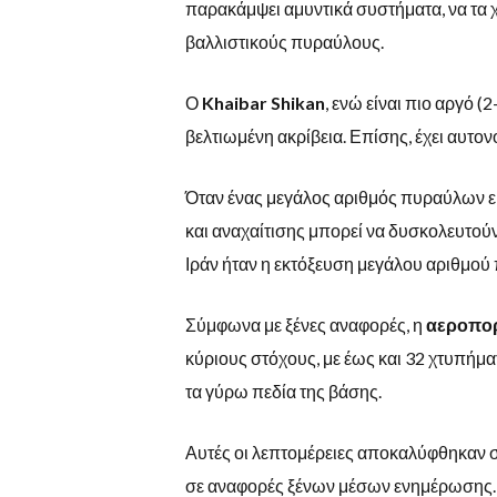
παρακάμψει αμυντικά συστήματα, να τα χ
βαλλιστικούς πυραύλους.
Ο
Khaibar Shikan
, ενώ είναι πιο αργό 
βελτιωμένη ακρίβεια. Επίσης, έχει αυτονο
Όταν ένας μεγάλος αριθμός πυραύλων εκ
και αναχαίτισης μπορεί να δυσκολευτούν 
Ιράν ήταν η εκτόξευση μεγάλου αριθμού
Σύμφωνα με ξένες αναφορές, η
αεροπορ
κύριους στόχους, με έως και 32 χτυπήματ
τα γύρω πεδία της βάσης.
Αυτές οι λεπτομέρειες αποκαλύφθηκαν σ
σε αναφορές ξένων μέσων ενημέρωσης. Τ