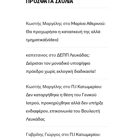
ΠΡΟΣΦΑΤΑ ΣΧΟΛΙΑ
Κωστής Μαργέλης
στο
Mαρίνα Αθερινού:
Θα προχωρήσει η κατασκευή της αλλά
τμηματικά(video)
καπετανιος
στο
ΔΕΠΠ Λευκάδας:
Διόρισαν τον μοναδικό υποψήφιο
πρόεδρο χωρίς εκλογική διαδικασία!
Κωστής Μαργέλης
στο
Π.Ι Κατωμερίου:
Δεν καταργήθηκε η θέση του Γενικού
Ιατρού, προκηρύχθηκε αλλά δεν υπήρξε
ενδιαφέρον, επικοινωνία του Βουλευτή
Λευκάδας
Γαβρίλης Γιώργος
στο
Π.Ι Κατωμερίου: