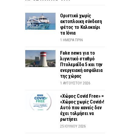
Οριστικά χωρίς
ακτοπλοικη σύνδεση
φέτος το Καλοκαίρι
τα Ιόνια
1 ΗΜΈΡΑ ΠΡΙΝ
Fake news για το
λιγνιτικό σταθμό
Πτολεμαΐδα 5 και την
ενεργειακή ασφάλεια
της χώρας
1 ΑΥΓΟΎΣΤΟΥ 2026
«Χώρος Covid Free» =
«Χώρος χωρίς Covid»!
Αυτό που κανείς δεν
έχει τολμήσει να
ρωτήσει
25 ΙΟΥΛΊΟΥ 2026