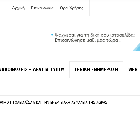
Αρχική
Επικοινωνία
Όροι Χρήσης
ΝΑΚΟΙΝΩΣΕΙΣ – ΔΕΛΤΙΑ ΤΥΠΟΥ
ΓΕΝΙΚΗ ΕΝΗΜΕΡΩΣΗ
WEB 
ΠΟΛΙΤΙΣΜΟΎ ΜΕΓΑΝΗΣΊΟΥ Κ . ΕΥΑΓΓΕΛΊΑ ΜΕΛΆ. Η ΕΠΙΣΤΟΛΉ ΤΗΣ ΠΑΡΑΊΤΗΣΗΣ
ΎΝΔΕΣΗ ΦΈΤΟΣ ΤΟ ΚΑΛΟΚΑΊΡΙ ΤΑ ΙΌΝΙΑ
ΤΑΘΜΌ ΠΤΟΛΕΜΑΪ́ΔΑ 5 ΚΑΙ ΤΗΝ ΕΝΕΡΓΕΙΑΚΉ ΑΣΦΆΛΕΙΑ ΤΗΣ ΧΏΡΑΣ
ΧΩΡΊΣ COVID»! ΑΥΤΌ ΠΟΥ ΚΑΝΕΊΣ ΔΕΝ ΈΧΕΙ ΤΟΛΜΉΣΕΙ ΝΑ ΡΩΤΉΣΕΙ
Ν ΣΤΗ ΛΕΥΚΆΔΑ
ΠΟΛΙΤΙΣΜΟΎ ΜΕΓΑΝΗΣΊΟΥ Κ . ΕΥΑΓΓΕΛΊΑ ΜΕΛΆ. Η ΕΠΙΣΤΟΛΉ ΤΗΣ ΠΑΡΑΊΤΗΣΗΣ
ΎΝΔΕΣΗ ΦΈΤΟΣ ΤΟ ΚΑΛΟΚΑΊΡΙ ΤΑ ΙΌΝΙΑ