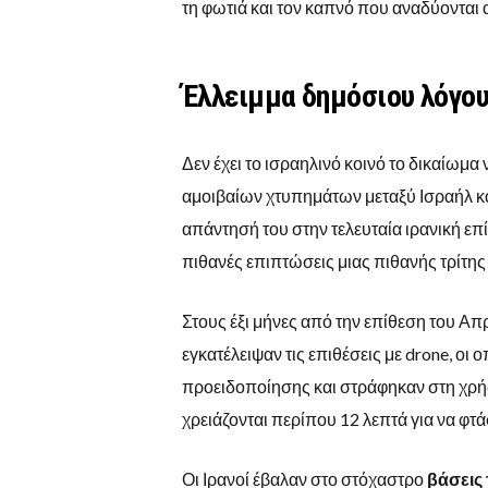
τη φωτιά και τον καπνό που αναδύονται
Έλλειμμα δημόσιου λόγο
Δεν έχει το ισραηλινό κοινό το δικαίωμα
αμοιβαίων χτυπημάτων μεταξύ Ισραήλ και
απάντησή του στην τελευταία ιρανική επί
πιθανές επιπτώσεις μιας πιθανής τρίτης
Στους έξι μήνες από την επίθεση του Απρ
εγκατέλειψαν τις επιθέσεις με drone, ο
προειδοποίησης και στράφηκαν στη χρή
χρειάζονται περίπου 12 λεπτά για να φτ
Οι Ιρανοί έβαλαν στο στόχαστρο
βάσεις 