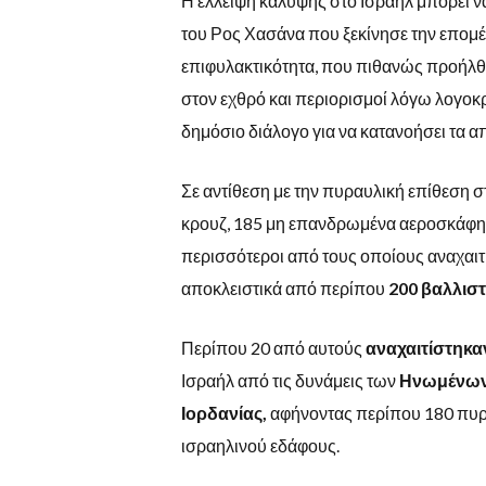
Η έλλειψη κάλυψης στο Ισραήλ μπορεί ν
του Ρος Χασάνα που ξεκίνησε την επομέ
επιφυλακτικότητα, που πιθανώς προήλ
στον εχθρό και περιορισμοί λόγω λογοκρ
δημόσιο διάλογο για να κατανοήσει τα α
Σε αντίθεση με την πυραυλική επίθεση 
κρουζ, 185 μη επανδρωμένα αεροσκάφη 
περισσότεροι από τους οποίους αναχαιτ
αποκλειστικά από περίπου
200 βαλλισ
Περίπου 20 από αυτούς
αναχαιτίστηκα
Ισραήλ από τις δυνάμεις των
Ηνωμένων 
Ιορδανίας,
αφήνοντας περίπου 180 πυρα
ισραηλινού εδάφους.