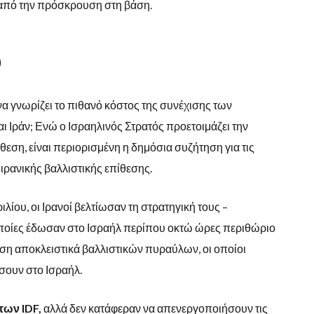
 από την πρόσκρουση στη βάση.
υ
 να γνωρίζει το πιθανό κόστος της συνέχισης των
 Ιράν; Ενώ ο Ισραηλινός Στρατός προετοιμάζει την
θεση, είναι περιορισμένη η δημόσια συζήτηση για τις
 ιρανικής βαλλιστικής επίθεσης.
ιλίου, οι Ιρανοί βελτίωσαν τη στρατηγική τους –
ι οποίες έδωσαν στο Ισραήλ περίπου οκτώ ώρες περιθώριο
ση αποκλειστικά βαλλιστικών πυραύλων, οι οποίοι
άσουν στο Ισραήλ.
των IDF,
αλλά δεν κατάφεραν να απενεργοποιήσουν τις