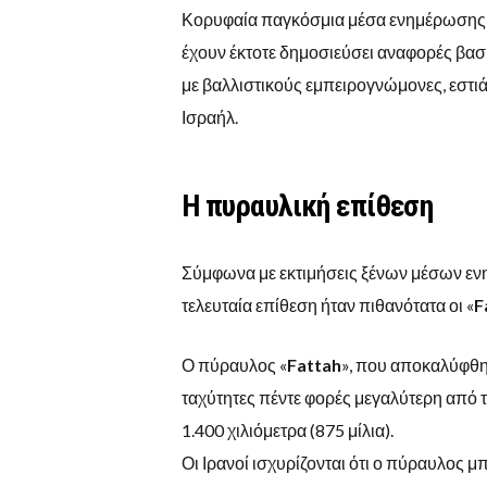
Κορυφαία παγκόσμια μέσα ενημέρωσης, όπ
έχουν έκτοτε δημοσιεύσει αναφορές βασι
με βαλλιστικούς εμπειρογνώμονες, εστι
Ισραήλ.
Η πυραυλική επίθεση
Σύμφωνα με εκτιμήσεις ξένων μέσων εν
τελευταία επίθεση ήταν πιθανότατα οι «
F
Ο πύραυλος «
Fattah
», που αποκαλύφθηκ
ταχύτητες πέντε φορές μεγαλύτερη από τη
1.400 χιλιόμετρα (875 μίλια).
Οι Ιρανοί ισχυρίζονται ότι ο πύραυλος μ