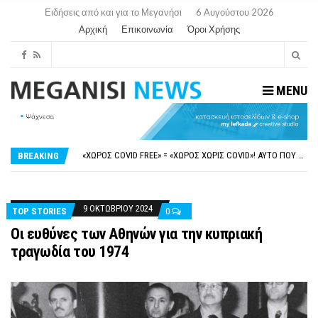
Ειδήσεις από και για το Μεγανήσι
6 Αυγούστου 2026
Αρχική
Επικοινωνία
Όροι Χρήσης
MENU
ΝΥΔΡΊ:ΠΙΆΣΤΗΚΑΝ ΣΤΟ ΞΎΛΟ ΟΙ ΙΔΙΟΚΤΉΤΕΣ ΤΟΥΡΙΣΤΙΚΏΝ ΣΚΑΦΏΝ.
FAKE NEWS ΓΙΑ ΤΟ ΛΙΓΝΙΤΙΚΌ ΣΤΑΘΜΌ ΠΤΟΛΕΜΑΪ́ΔΑ 5 ΚΑΙ ΤΗΝ ΕΝΕΡΓΕΙΑΚΉ ΑΣΦΆΛΕΙΑ ΤΗΣ ΧΏΡΑΣ
«ΧΏΡΟΣ COVID FREE» = «ΧΏΡΟΣ ΧΩΡΊΣ COVID»! ΑΥΤΌ ΠΟΥ ΚΑΝΕΊΣ ΔΕΝ ΈΧΕΙ ΤΟΛΜΉΣΕΙ ΝΑ ΡΩΤΉΣΕΙ
BREAKING
ΠΕΡΊ ΑΝΑΣΤΟΛΉΣ ΝΗΠΙΑΓΩΓΕΊΩΝ ΣΤΗ ΛΕΥΚΆΔΑ
ΠΑΡΑΙΤΉΘΗΚΕ Η ΑΝΤΙΔΉΜΑΡΧΟΣ ΠΟΛΙΤΙΣΜΟΎ ΜΕΓΑΝΗΣΊΟΥ Κ . ΕΥΑΓΓΕΛΊΑ ΜΕΛΆ. Η ΕΠΙΣΤΟΛΉ ΤΗΣ ΠΑΡΑΊΤΗΣΗΣ
ΝΥΔΡΊ:ΠΙΆΣΤΗΚΑΝ ΣΤΟ ΞΎΛΟ ΟΙ ΙΔΙΟΚΤΉΤΕΣ ΤΟΥΡΙΣΤΙΚΏΝ ΣΚΑΦΏΝ.
FAKE NEWS ΓΙΑ ΤΟ ΛΙΓΝΙΤΙΚΌ ΣΤΑΘΜΌ ΠΤΟΛΕΜΑΪ́ΔΑ 5 ΚΑΙ ΤΗΝ ΕΝΕΡΓΕΙΑΚΉ ΑΣΦΆΛΕΙΑ ΤΗΣ ΧΏΡΑΣ
9 ΟΚΤΩΒΡΊΟΥ 2024
TOP STORIES
0
Οι ευθύνες των Αθηνών για την κυπριακή
τραγωδία του 1974