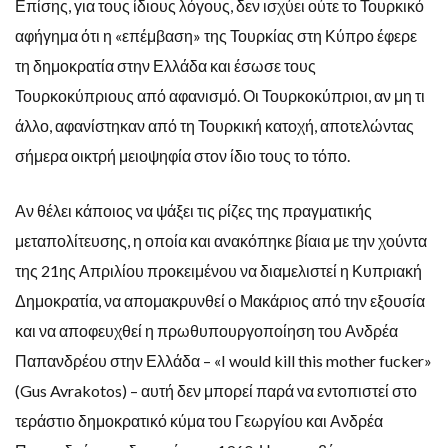
Επίσης, για τους ίδιους λόγους, δεν ισχύει ούτε το Τουρκικό
αφήγημα ότι η «επέμβαση» της Τουρκίας στη Κύπρο έφερε
τη δημοκρατία στην Ελλάδα και έσωσε τους
Τουρκοκύπριους από αφανισμό. Οι Τουρκοκύπριοι, αν μη τι
άλλο, αφανίστηκαν από τη Τουρκική κατοχή, αποτελώντας
σήμερα οικτρή μειοψηφία στον ίδιο τους το τόπο.
Αν θέλει κάποιος να ψάξει τις ρίζες της πραγματικής
μεταπολίτευσης, η οποία και ανακόπηκε βίαια με την χούντα
της 21
ης
Απριλίου προκειμένου να διαμελιστεί η Κυπριακή
Δημοκρατία, να απομακρυνθεί ο Μακάριος από την εξουσία
και να αποφευχθεί η πρωθυπουργοποίηση του Ανδρέα
Παπανδρέου στην Ελλάδα – «I would kill this mother fucker»
(Gus Avrakotos) – αυτή δεν μπορεί παρά να εντοπιστεί στο
τεράστιο δημοκρατικό κύμα του Γεωργίου και Ανδρέα