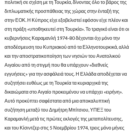
πολιτική σε σχέση με τη Τουρκία, δίνοντας όλο το βάρος της
διπλωματικής προσπάθειας της χώρας στην ένταξή της
στην ΕΟΚ. Η Κύπρος είχε εξοβελιστεί εφόσον είχε πλέον και
στη πράξη «υποθηκευτεί στη Τουρκία». Το τραγικό είναι ότι οι
κυβερνήσεις Καραμανλή 1974-80 δέχονται όχι μόνο την
αποδέσμευση του Κυπριακού από τα Ελληνοτουρκικά, αλλά
και την αποστρατικοποίηση των νησιών του Ανατολικού
Αιγαίου από τη στιγμή που θα υπάρχουν «διεθνείς
εγγυήσεις» για την ασφάλειά τους. Η Ελλάδα αποδέχεται να
συζητήσει ευθέως με τη Τουρκία τα κυριαρχικά της
δικαιώματα στο Αιγαίο προκειμένου να υπάρχει «ειρήνη».
Αυτό προκύπτει σαφέστατα από μια αποκαλυπτική
συζήτηση μεταξύ του Δημήτρη Μπίτσιου, ΥΠΕΞ του
Καραμανλή μετά τις πρώτες εκλογές της μεταπολίτευσης,
και του Κίσιντζερ στις 5 Νοεμβρίου 1974, τρεις μόνο μήνες