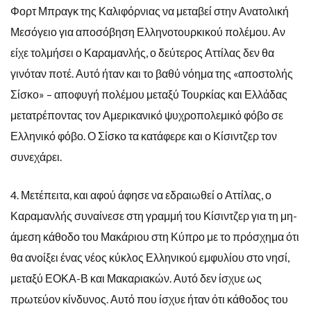
Φορτ Μπραγκ της Καλιφόρνιας να μεταβεί στην Ανατολική
Μεσόγειο για αποσόβηση Ελληνοτουρκικού πολέμου. Αν
είχε τολμήσει ο Καραμανλής, ο δεύτερος Αττίλας δεν θα
γινόταν ποτέ. Αυτό ήταν και το βαθύ νόημα της «αποστολής
Σίσκο» – αποφυγή πολέμου μεταξύ Τουρκίας και Ελλάδας
μετατρέποντας τον Αμερικανικό ψυχροπολεμικό φόβο σε
Ελληνικό φόβο. Ο Σίσκο τα κατάφερε και ο Κίσιντζερ τον
συνεχάρει.
4. Μετέπειτα, και αφού άφησε να εδραιωθεί ο Αττίλας, ο
Καραμανλής συναίνεσε στη γραμμή του Κίσιντζερ για τη μη-
άμεση κάθοδο του Μακάριου στη Κύπρο με το πρόσχημα ότι
θα ανοίξει ένας νέος κύκλος Ελληνικού εμφυλίου στο νησί,
μεταξύ ΕΟΚΑ-Β και Μακαριακών. Αυτό δεν ίσχυε ως
πρωτεύον κίνδυνος. Αυτό που ίσχυε ήταν ότι κάθοδος του