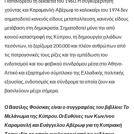
Παπανδρέου τη δεκαετία του 1960. Η συγκυβέρνηση
χούντας και Καραμανλή-Αβέρωφ το καλοκαίρι του 1974 δεν
σηματοδοτεί κανενός είδους μεταπολίτευση, κανενός είδους
μετάβαση στη δημοκρατία. Σηματοδοτεί μόνο την από
κοινού καταστροφή της Κύπρου, τη δημιουργία χιλιάδων
πεσόντων, το ξερίζωμα 200.000 και πλέον ανθρώπων από
τις πατρογονικές τους ρίζες και την εμπέδωση του
ενδοτισμού και του φοβικού συνδρόμου μέσα στο Αθηνο-
Αττικό και εξαρτημένο σύμπλοκο της Ελλαδικής πολιτικής
εξουσίας, ενδοτισμός και σύνδρομα τα οποία ζουν και
βασιλεύουν μέχρι σήμερα.
Ο Βασίλης Φούσκας είναι ο συγγραφέας του βιβλίου: Το
Μελάνωμα της Κύπρου. Οι Ευθύνες των Κων/νου
Καραμανλή και Ευάγγελου Αβέρωφ για τη Κυπριακή
Τραγωδία, το οποίο κυκλοφορεί από τις εκδόσεις