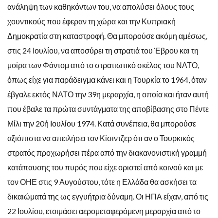
ανάληψη των καθηκόντων του, να απολύσει όλους τους
χουντικούς που έφεραν τη χώρα και την Κυπριακή
Δημοκρατία στη καταστροφή. Θα μπορούσε ακόμη αμέσως,
στις 24 Ιουλίου, να αποσύρει τη στρατιά του Έβρου και τη
μοίρα των Φάντομ από το στρατιωτικό σκέλος του ΝΑΤΟ,
όπως είχε για παράδειγμα κάνει και η Τουρκία το 1964, όταν
έβγαλε εκτός ΝΑΤΟ την 39
η
μεραρχία, η οποία και ήταν αυτή
που έβαλε τα πρώτα συντάγματα της αποβίβασης στο Πέντε
Μίλι την 20ή Ιουλίου 1974. Κατά συνέπεια, θα μπορούσε
αξιόπιστα να απειλήσει τον Κίσιντζερ ότι αν ο Τουρκικός
στρατός προχωρήσει πέρα από την διακανονιστική γραμμή
κατάπαυσης του πυρός που είχε οριστεί από κοινού και με
τον ΟΗΕ στις 9 Αυγούστου, τότε η Ελλάδα θα ασκήσει τα
δικαιώματά της ως εγγυήτρια δύναμη. Οι ΗΠΑ είχαν, από τις
22 Ιουλίου, ετοιμάσει αερομεταφερόμενη μεραρχία από το