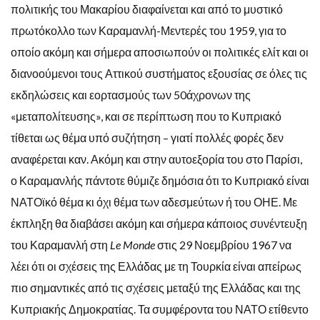
πολιτικής του Μακαρίου διαφαίνεται και από το μυστικό
πρωτόκολλο των Καραμανλή-Μεντερές του 1959, για το
οποίο ακόμη και σήμερα αποσιωπούν οι πολιτικές ελίτ και οι
διανοούμενοι τους Αττικού συστήματος εξουσίας σε όλες τις
εκδηλώσεις και εορτασμούς των 50άχρονων της
«μεταπολίτευσης», και σε περίπτωση που το Κυπριακό
τίθεται ως θέμα υπό συζήτηση – γιατί πολλές φορές δεν
αναφέρεται καν. Ακόμη και στην αυτοεξορία του στο Παρίσι,
ο Καραμανλής πάντοτε θύμιζε δημόσια ότι το Κυπριακό είναι
ΝΑΤΟϊκό θέμα κι όχι θέμα των αδεσμεύτων ή του ΟΗΕ. Με
έκπληξη θα διαβάσει ακόμη και σήμερα κάποιος συνέντευξη
του Καραμανλή στη
Le Monde
στις 29 Νοεμβρίου 1967 να
λέει ότι οι σχέσεις της Ελλάδας με τη Τουρκία είναι απείρως
πιο σημαντικές από τις σχέσεις μεταξύ της Ελλάδας και της
Κυπριακής Δημοκρατίας. Τα συμφέροντα του ΝΑΤΟ ετίθεντο