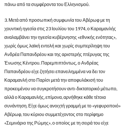
πάνω από τα συμφέροντα του Ελληνισμού.
3. Μετά από προσωπική συμφωνία του Αβέρωφ με τη
χουντική ηγεσία στις 23 Ιουλίου του 1974, ο Καραμανλής
αναλαμβάνει την ηγεσία κυβέρνησης «εθνικής ενότητας»,
χωρίς όμως λαϊκή εντολή και χωρίς συμπερίληψη του
Ανδρέα Παπανδρέου και της αριστερής πτέρυγας της
Ένωσης Κέντρου. Παρεμπιπτόντως, ο Ανδρέας
Παπανδρέου είχε ζητήσει επανειλημμένα να δει τον
Καραμανλή στο Παρίσι μετά την αποφυλάκισή του
προκειμένου να συγκροτήσουν αντι-δικτατορικό μέτωπο,
αλλά ο Καραμανλής, επίμονα, αρνήθηκε κάθε τέτοια
συνάντηση. Είχε όμως ανοιχτή γραμμή με το «γεφυροποιό»
Αβέρωφ, του κύριου συμμετέχοντος στο περίφημο
«Σεμινάριο της Ρώμης», ο οποίος με τη σειρά του είχε