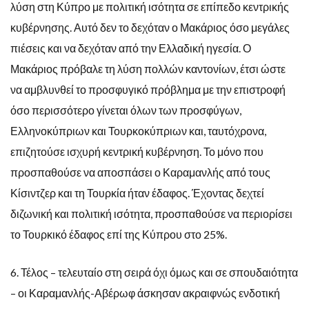
λύση στη Κύπρο με πολιτική ισότητα σε επίπεδο κεντρικής
κυβέρνησης. Αυτό δεν το δεχόταν ο Μακάριος όσο μεγάλες
πιέσεις και να δεχόταν από την Ελλαδική ηγεσία. Ο
Μακάριος πρόβαλε τη λύση πολλών καντονίων, έτσι ώστε
να αμβλυνθεί το προσφυγικό πρόβλημα με την επιστροφή
όσο περισσότερο γίνεται όλων των προσφύγων,
Ελληνοκύπριων και Τουρκοκύπριων και, ταυτόχρονα,
επιζητούσε ισχυρή κεντρική κυβέρνηση. Το μόνο που
προσπαθούσε να αποσπάσει ο Καραμανλής από τους
Κίσιντζερ και τη Τουρκία ήταν έδαφος. Έχοντας δεχτεί
διζωνική και πολιτική ισότητα, προσπαθούσε να περιορίσει
το Τουρκικό έδαφος επί της Κύπρου στο 25%.
6. Τέλος – τελευταίο στη σειρά όχι όμως και σε σπουδαιότητα
– οι Καραμανλής-Αβέρωφ άσκησαν ακραιφνώς ενδοτική