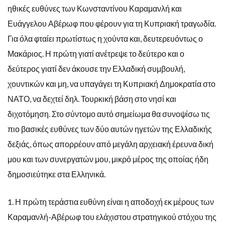
ηθικές ευθύνες των Κωνσταντίνου Καραμανλή και
Ευάγγελου Αβέρωφ που φέρουν για τη Κυπριακή τραγωδία.
Για όλα φταίει πρωτίστως η χούντα και, δευτερευόντως ο
Μακάριος. Η πρώτη γιατί ανέτρεψε το δεύτερο και ο
δεύτερος γιατί δεν άκουσε την Ελλαδική συμβουλή,
χουντικών και μη, να υπαγάγει τη Κυπριακή Δημοκρατία στο
ΝΑΤΟ, να δεχτεί δηλ. Τουρκική βάση στο νησί και
διχοτόμηση. Στο σύντομο αυτό σημείωμα θα συνοψίσω τις
πιο βασικές ευθύνες των δύο αυτών ηγετών της Ελλαδικής
δεξιάς, όπως απορρέουν από μεγάλη αρχειακή έρευνα δική
μου και των συνεργατών μου, μικρό μέρος της οποίας ήδη
δημοσιεύτηκε στα Ελληνικά.
1. Η πρώτη τεράστια ευθύνη είναι η αποδοχή εκ μέρους των
Καραμανλή-Αβέρωφ του ελάχιστου στρατηγικού στόχου της