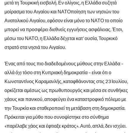
μετά τη Τουρκική εισβολή. Εν ολίγοις, η Ελλάδα συζητά
μοίρασμα του Αιγαίου και ΝΑΤΟποίηση των νησιών του
Ανατολικού Αιγαίου, εφόσον είναι μόνο το ΝΑΤΟ το οποίο
μπορεί να προσφέρει διεθνείς εγγυήσεις ασφάλειας. Έτσι,
μέσω του ΝΑΤΟ, η Ελλάδα δέχεται κατ’ ουσία, Τουρκικό
στρατό στα νησιά του Αιγαίου.
Ένας από τους πιο διαδεδομένους μύθους στην Ελλάδα –
αλλά όχι τόσο στη Κυπριακή δημοκρατία – είναι ότι ο
Κωνσταντίνος Καραμανλής, καταφθάνοντας στις 23 Ιουλίου,
ορκίζεται αμέσως ως πρωθυπουργός και μέσα σε συνθήκες
χάους και πανικού, αποφεύγει ένα καταστροφικό πόλεμο με
την Τουρκία και σταθεροποιεί τη μετάβαση στη δημοκρατία.
Πρόκειται για μύθο που συνοψίστηκε στο σύνθημα
«παρέλαβε χάος και έφτιαξε κράτος». Αυτό, απλά, δεν ισχύει.