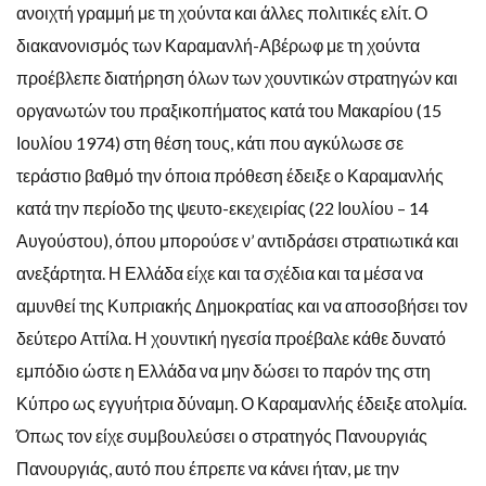
ανοιχτή γραμμή με τη χούντα και άλλες πολιτικές ελίτ. Ο
διακανονισμός των Καραμανλή-Αβέρωφ με τη χούντα
προέβλεπε διατήρηση όλων των χουντικών στρατηγών και
οργανωτών του πραξικοπήματος κατά του Μακαρίου (15
Ιουλίου 1974) στη θέση τους, κάτι που αγκύλωσε σε
τεράστιο βαθμό την όποια πρόθεση έδειξε ο Καραμανλής
κατά την περίοδο της ψευτο-εκεχειρίας (22 Ιουλίου – 14
Αυγούστου), όπου μπορούσε ν’ αντιδράσει στρατιωτικά και
ανεξάρτητα. Η Ελλάδα είχε και τα σχέδια και τα μέσα να
αμυνθεί της Κυπριακής Δημοκρατίας και να αποσοβήσει τον
δεύτερο Αττίλα. Η χουντική ηγεσία προέβαλε κάθε δυνατό
εμπόδιο ώστε η Ελλάδα να μην δώσει το παρόν της στη
Κύπρο ως εγγυήτρια δύναμη. Ο Καραμανλής έδειξε ατολμία.
Όπως τον είχε συμβουλεύσει ο στρατηγός Πανουργιάς
Πανουργιάς, αυτό που έπρεπε να κάνει ήταν, με την