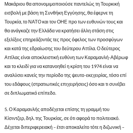
Μακάριου θα απονομιμοποιούσε παντελώς τη Τουρκική
εισβολή με βάση τη Συνθήκη Εγγύησης, θα έφερνε τη
Τουρκία, το ΝΑΤΟ και τον ΟΗΕ προ των ευθυνών τους και
θα ανάγκαζε την Ελλάδα να κρατήσει άλλη στάση στις
εξελίξεις επηρεάζοντάς τες προς όφελος των προσφύγων
και κατά της εδραίωσης του δεύτερου Αττίλα. Ο δεύτερος
Αττίλας είναι αποκλειστική ευθύνη των Καραμανλή-Αβέρωφ
και το κλειδί για να κατανοηθεί η κρίση του 1974 είναι να
αναλύσει κανείς την περίοδο της ψευτο-εκεχειρίας, τόσο επί
του εδάφους (στρατιωτικές επιχειρήσεις) όσο και τι συνέβει
σε διπλωματικό επίπεδο.
5. Ο Καραμανλής αποδέχεται επίσης τη γραμμή του
Κίσιντζερ, δηλ. της Τουρκίας, σε ότι αφορά το πολιτειακό.
Δέχεται διπεριφερειακή – έτσι αποκαλείτο τότε η διζωνική –