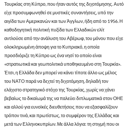
Τουρκίας στη Κύπρο, που ήταν αυτός της διχοτόμησης. Αυτό
είχε προσυμφωνηθεί σε μυστικές συναντήσεις, υπό την
αιγίδα των Αμερικανών και των Άγγλων, ήδη από το 1956. Η
καθοδηγητική πολιτική πυξίδα των Ελλαδικών ελίτ
αντλούσε από την ανάλυση του Αβέρωφ, του μόνου που είχε
ολοκληρωμένη άποψη για το Κυπριακό, η οποία
προσδιόριζε τη Κύπρο ως ένα νησί το οποίο είναι
«στρατιωτικά και γεωπολιτικά υποθηκευμένο στη Τουρκία».
Έτσι, η Ελλάδα δεν μπορεί να κάνει τίποτε άλλο ως μέλος
του ΝΑΤΟ παρά να δεχτεί τη διχοτόμηση, δηλαδή τον
ελάχιστο στρατηγικό στόχο της Τουρκίας, χωρίς να χάνει
βεβαίως το δικαίωμά της να παλεύει διπλωματικά στον ΟΗΕ
και αλλού για ευνοϊκές διευθετήσεις που να εξασφαλίζουν
τρόπον τινά, και πρωτίστως, το συμφέρον της Ελλάδας και
μετά των Ελληνοκυπρίων. Με άλλα λόγια: τη στιγμή που οι